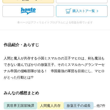
購入ストア一覧
本ページはアフィリエイトプログラムによる収益を得ています
作品紹介・あらすじ
人間と魔人が共存する小国ミスマルカの王子マヒロは、剣も魔法も
できない遊んでばかりの放蕩王子。そのミスマルカへグランマーセ
ナル帝国の侵略部隊が迫る！ 帝国最強の軍団を目前にし、マヒロ
がとった行動とは!?
みんなの感想まとめ
異世界王国冒険譚
人間魔人共存
放蕩王子の成長
...他7件