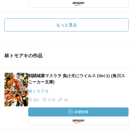
もっと見る
林トモアキの作品
戦闘城塞マスラヲ 負け犬にウイルス (Vol.1) (角川ス
ニーカー文庫)
林トモアキ
361
3.79
34