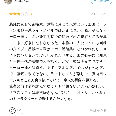
柏葉さん
フォロー
3
2011.11.20
愚鈍に見せて策略家、無能に見せて天才という造形は、フ
ァンタジー系ライトノベルではたまに見かける。そんなヒ
ーロー達は、高い能力を持つのにわざわざ隠すところが鼻
につき、好きになれなかった。本作の主人公マヒロも同様
のタイプ。普段の言動はアホ。近衛兵にどつかれたり、メ
イドにハリセンでぶっ叩かれたりする。国の有事には知恵
と一世一代の演技で人を欺く。だが、彼は今まで見てきた
ヒーロー達とは違う。まず、アホはアホでも愛すべきアホ
で、無気力系ではない。ライトなノリが楽しい。真面目シ
ーンもとことん突き抜けていて、余人の想像を超える。
筆者の前作品を読んでなくとも問題ないところが嬉しい。
「マスラヲ」は結構好きなんだけど、「お・り・が・み」
のキャラクターが登場するんだよなぁ。
0
詳細をみる