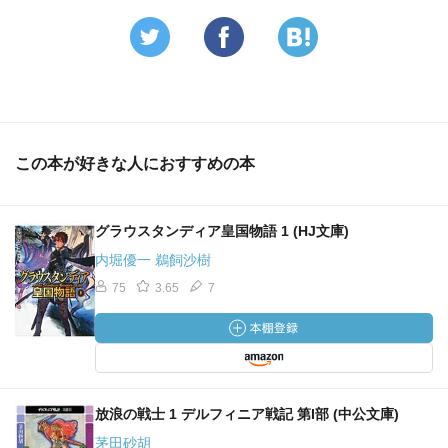
この本が好きな人におすすめの本
グラウスタンディア皇国物語 1 (HJ文庫)
内堀優一 鵜飼沙樹
75
3.65
7
放浪の戦士 1 デルフィニア戦記 第I部 (中公文庫)
茅田砂胡