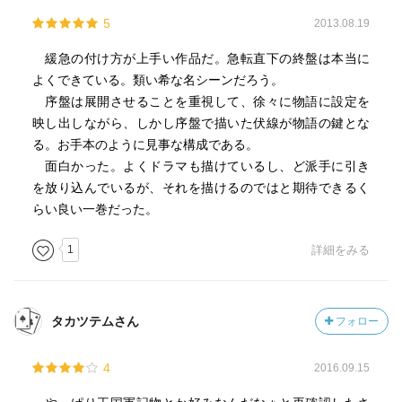
5
2013.08.19
緩急の付け方が上手い作品だ。急転直下の終盤は本当に
よくできている。類い希な名シーンだろう。
序盤は展開させることを重視して、徐々に物語に設定を
映し出しながら、しかし序盤で描いた伏線が物語の鍵とな
る。お手本のように見事な構成である。
面白かった。よくドラマも描けているし、ど派手に引き
を放り込んでいるが、それを描けるのではと期待できるく
らい良い一巻だった。
1
詳細をみる
タカツテムさん
フォロー
4
2016.09.15