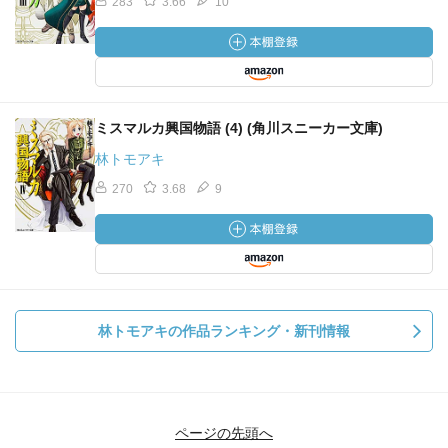
283
3.66
10
ミスマルカ興国物語 (4) (角川スニーカー文庫)
林トモアキ
270
3.68
9
林トモアキの作品ランキング・新刊情報
ページの先頭へ