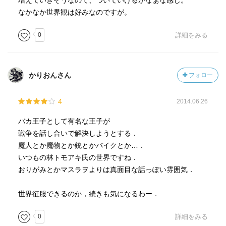
増えていきそうなので、ついていけるかなぁな感じ。
なかなか世界観は好みなのですが。
0
詳細をみる
かりおんさん
フォロー
4
2014.06.26
バカ王子として有名な王子が
戦争を話し合いで解決しようとする．
魔人とか魔物とか銃とかバイクとか…．
いつもの林トモアキ氏の世界ですね．
おりがみとかマスラヲよりは真面目な話っぽい雰囲気．
世界征服できるのか，続きも気になるわー．
0
詳細をみる