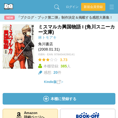
ログイン
新規会員登録
「ブクログ・ブック第二弾」制作決定＆掲載する感想大募集！
NEW
ミスマルカ興国物語 I (角川スニーカ
ー文庫)
林トモアキ
角川書店
(2008.01.31)
ISBN・EAN:
9784044266141
3.73
本棚登録:
385
人
感想:
20
件
Kindle版
本棚に登録する
Amazon
詳細ページへ