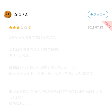
なつさん
フォロー
3
2011.07.23
1巻から８巻まで駆け足で読む。
これは８巻まで読んだ後の感想。
ネタバレなし。
最初はもっと固い小説家と思っていたけど、
めっちゃライト、とゆーか、ふざけてる。いい意味で。
主人公が自分を“余”と呼ぶのを連発するのに違和感感じたり
したけど
結構なれた。