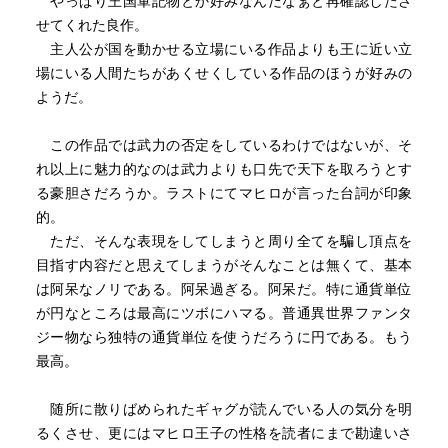
やっぱり王国軍記物とか好みなんだなぁと再確認したさ
せてくれた良作。
主人公が国を動かせる立場にいる作品よりも王に近い立
場にいる人間たちがあくせくしている作品のほうが好みの
ようだ。
この作品では武力の否定をしているわけではないが、そ
れ以上に魅力的なのは武力よりも口先で天下を取ろうとす
る豪胆さだろうか。ラストにてマヒロが言った台詞が印象
的。
ただ、そんな表現をしてしまうと周り全てを騙し頂点を
目指す内容だと思えてしまうがそんなことは無くて、基本
は阿呆なノリである。阿呆過ぎる。阿呆だ。特に通貨単位
が円なところは最高にツボにハマる。普通異世界ファンタ
ジー物なら独特の通貨単位を使うだろうに円である。もう
最高。
随所に散りばめられたギャグが読んでいる人の気分を明
るくさせ、更にはマヒロ王子の性格を読者にまで勘違いさ