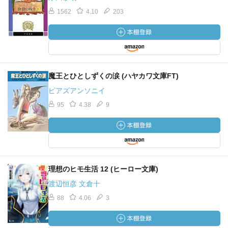
1562
4.10
203
魔王とひとしずくの涙 (ハヤカワ文庫FT)
ピアズアンソニイ
95
4.38
9
理想のヒモ生活 12 (ヒーロー文庫)
渡辺恒彦 文倉十
88
4.06
3