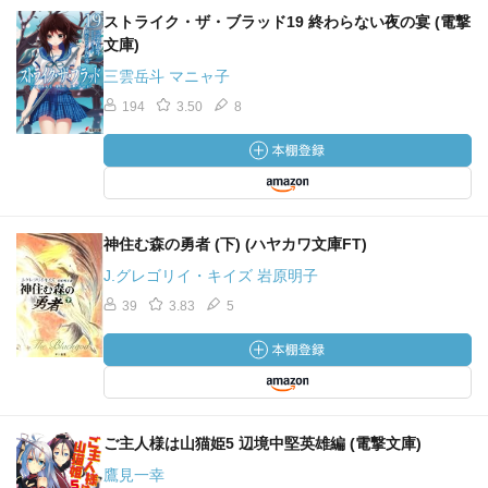
ストライク・ザ・ブラッド19 終わらない夜の宴 (電撃
文庫)
三雲岳斗 マニャ子
194
3.50
8
神住む森の勇者 (下) (ハヤカワ文庫FT)
J.グレゴリイ・キイズ 岩原明子
39
3.83
5
ご主人様は山猫姫5 辺境中堅英雄編 (電撃文庫)
鷹見一幸