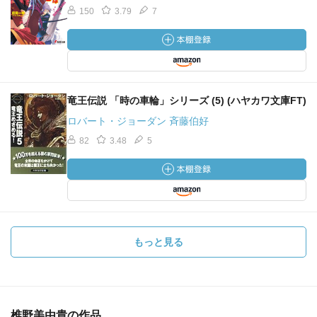
150
3.79
7
竜王伝説 「時の車輪」シリーズ (5) (ハヤカワ文庫FT)
ロバート・ジョーダン 斉藤伯好
82
3.48
5
もっと見る
椎野美由貴の作品