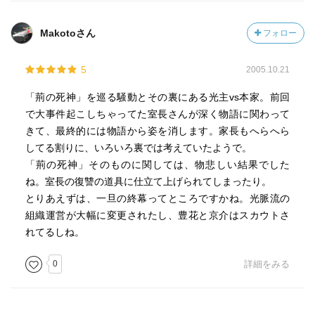
Makotoさん
フォロー
5
2005.10.21
「荊の死神」を巡る騒動とその裏にある光主vs本家。前回
で大事件起こしちゃってた室長さんが深く物語に関わって
きて、最終的には物語から姿を消します。家長もへらへら
してる割りに、いろいろ裏では考えていたようで。
「荊の死神」そのものに関しては、物悲しい結果でした
ね。室長の復讐の道具に仕立て上げられてしまったり。
とりあえずは、一旦の終幕ってところですかね。光脈流の
組織運営が大幅に変更されたし、豊花と京介はスカウトさ
れてるしね。
0
詳細をみる