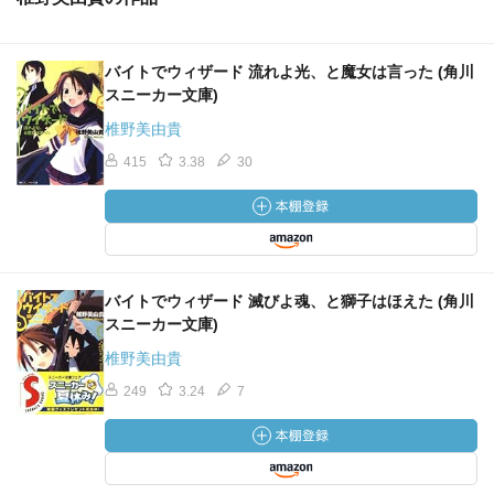
バイトでウィザード 流れよ光、と魔女は言った (角川
スニーカー文庫)
椎野美由貴
415
3.38
30
バイトでウィザード 滅びよ魂、と獅子はほえた (角川
スニーカー文庫)
椎野美由貴
249
3.24
7