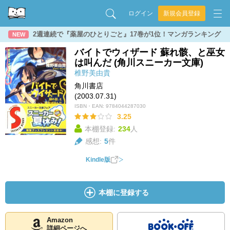
ログイン
新規会員登録
2週連続で『薬屋のひとりごと』17巻が1位！マンガランキング
NEW
バイトでウィザード 蘇れ骸、と巫女
は叫んだ (角川スニーカー文庫)
椎野美由貴
角川書店
(2003.07.31)
ISBN・EAN:
9784044287030
3.25
本棚登録:
234
人
感想:
5
件
Kindle版
本棚に登録する
Amazon
詳細ページへ