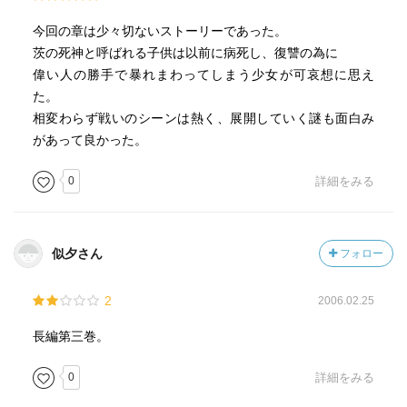
今回の章は少々切ないストーリーであった。
茨の死神と呼ばれる子供は以前に病死し、復讐の為に
偉い人の勝手で暴れまわってしまう少女が可哀想に思え
た。
相変わらず戦いのシーンは熱く、展開していく謎も面白み
があって良かった。
0
詳細をみる
似夕さん
フォロー
2
2006.02.25
長編第三巻。
0
詳細をみる