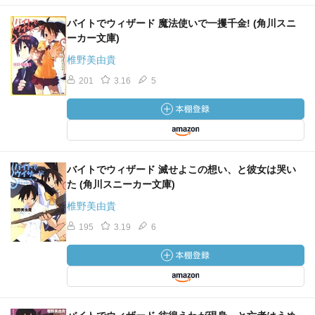
バイトでウィザード 魔法使いで一攫千金! (角川スニ
ーカー文庫)
椎野美由貴
201
3.16
5
バイトでウィザード 滅せよこの想い、と彼女は哭い
た (角川スニーカー文庫)
椎野美由貴
195
3.19
6