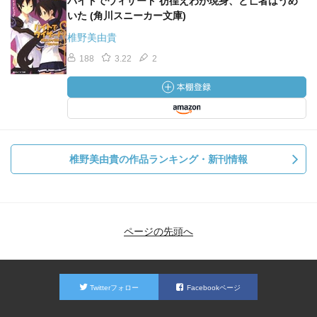
バイトでウィザード 彷徨えわが現身、と亡者はうめ
いた (角川スニーカー文庫)
椎野美由貴
188
3.22
2
椎野美由貴の作品ランキング・新刊情報
ページの先頭へ
Twitterフォロー
Facebookページ