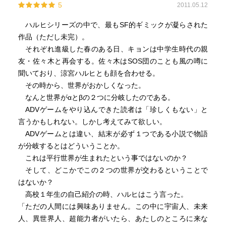
5
2011.05.12
間に入る 喫茶店に喜緑さん
・佐々木と藤原は喫茶店に残ってなにか話をしていたらし
ハルヒシリーズの中で、最もSF的ギミックが凝らされた
い
作品（ただし未完）。
・月曜日、授業中の夢に佐々木が出る そこで「恋愛感情
それぞれ進級した春のある日、キョンは中学生時代の親
は精神病の一種」とハルヒと同じ事を言う 佐々木は自分
友・佐々木と再会する。佐々木はSOS団のことも風の噂に
を枠にはめているようだと国木田
聞いており、涼宮ハルヒとも顔を合わせる。
・朝比奈さんが昇格か？
その時から、世界がおかしくなった。
・団員募集の張り紙
なんと世界がαとβの２つに分岐したのである。
・長門が寝込む
ADVゲームをやり込んできた読者は「珍しくもない」と
～次巻へ
言うかもしれない。しかし考えてみて欲しい。
ADVゲームとは違い、結末が必ず１つである小説で物語
が分岐するとはどういうことか。
これは平行世界が生まれたという事ではないのか？
そして、どこかでこの２つの世界が交わるということで
はないか？
高校１年生の自己紹介の時、ハルヒはこう言った。
「ただの人間には興味ありません。この中に宇宙人、未来
人、異世界人、超能力者がいたら、あたしのところに来な