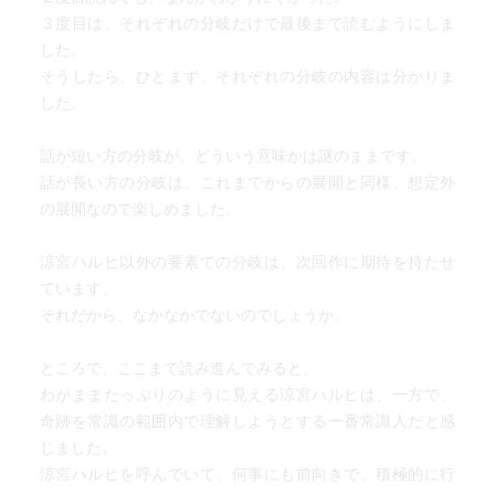
３度目は、それぞれの分岐だけで最後まで読むようにしま
した。
そうしたら、ひとまず、それぞれの分岐の内容は分かりま
した。
話が短い方の分岐が、どういう意味かは謎のままです。
話が長い方の分岐は、これまでからの展開と同様、想定外
の展開なので楽しめました。
涼宮ハルヒ以外の要素での分岐は、次回作に期待を持たせ
ています。
それだから、なかなかでないのでしょうか。
ところで、ここまで読み進んでみると、
わがままたっぷりのように見える涼宮ハルヒは、一方で、
奇跡を常識の範囲内で理解しようとする一番常識人だと感
じました。
涼宮ハルヒを呼んでいて、何事にも前向きで、積極的に行