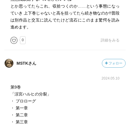
とか思ってたらこれ、収拾つくのか……という事態になっ
ていき 上下巻じゃないと高を括ってたら続き物なのか!!普段
は別作品と交互に読んでたけど流石にこのまま驚愕を読み
進めます。
0
詳細をみる
MSTKさん
フォロー
2024.05.10
第9巻
「涼宮ハルヒの分裂」
・ プロローグ
・ 第一章
・ 第二章
・ 第三章