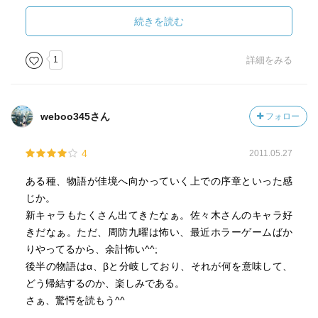
動する子供が、大きく育つためには、周りの理解が一番か
もしれないと思いました。
続きを読む
このシリーズの中では、本書が一番難しいかもしれませ
1
詳細をみる
ん。
筋が分裂している根拠をどこでつなげるつもりかが分かり
ませんでした。
weboo345さん
フォロー
涼宮ハルヒシリーズは、文章で使っている単語を調べてい
4
2011.05.27
くだけでも勉強になるほど、言葉をよく選んで描写してい
る著者にも敬意を表したいが、内容を素直にアニメ化した
ある種、物語が佳境へ向かっていく上での序章といった感
京都アニメーションにも拍手を送りたい。
じか。
文庫とDVDの両方を楽しめる、数少ない作品だと思いま
新キャラもたくさん出てきたなぁ。佐々木さんのキャラ好
す。
きだなぁ。ただ、周防九曜は怖い、最近ホラーゲームばか
りやってるから、余計怖い^^;
ps.
後半の物語はα、βと分岐しており、それが何を意味して、
DVDは英語になっていますが、本書までは到達していませ
どう帰結するのか、楽しみである。
ん。
さぁ、驚愕を読もう^^
文庫の英語版は、まだ出ていないようです。早くでないか