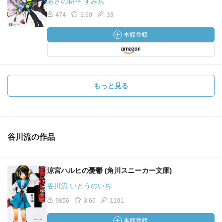
あざの耕平 すみ兵
474
3.90
33
もっと見る
谷川流の作品
涼宮ハルヒの憂鬱 (角川スニーカー文庫)
谷川流 いとうのいぢ
9856
3.66
1101