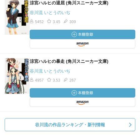
涼宮ハルヒの退屈 (角川スニーカー文庫)
谷川流 いとうのいぢ
5452
3.45
309
涼宮ハルヒの暴走 (角川スニーカー文庫)
谷川流 いとうのいぢ
4957
3.53
267
谷川流の作品ランキング・新刊情報