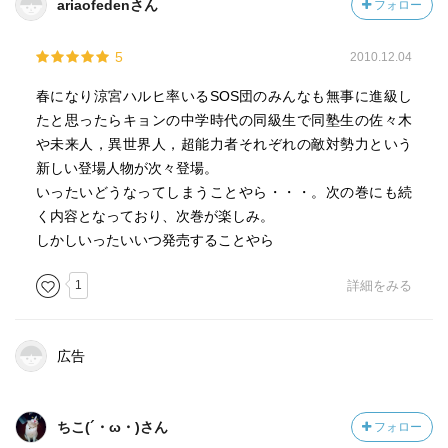
ariaofedenさん
フォロー
5
2010.12.04
春になり涼宮ハルヒ率いるSOS団のみんなも無事に進級し
たと思ったらキョンの中学時代の同級生で同塾生の佐々木
や未来人，異世界人，超能力者それぞれの敵対勢力という
新しい登場人物が次々登場。
いったいどうなってしまうことやら・・・。次の巻にも続
く内容となっており、次巻が楽しみ。
しかしいったいいつ発売することやら
1
詳細をみる
広告
ちこ(´・ω・)さん
フォロー