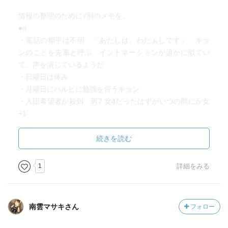
る、世界の名作になって欲しいと思います。
情報の整理のために√別のメモを。
●α
・電話の相手は不明 「あたしは、わたぁしです」 キョ
ンのことを先輩と呼ぶ イントネーションが誰かに似てい
て、声を演じているようだ
・日曜日は休み
・月曜日にハルヒに勉強を習うキョン
・入団希望者が殺到 男7 女4だったはずがいつの間にか女
+1
・希望者の中にキョンの気になる女子生徒がいる 余裕が
感じられる 見た事がある気がするがそれは無いとも思う
続きを読む
キョン 電話の相手はこの新一年生か？
～次巻へ
1
詳細をみる
●β
・電話の相手は佐々木
南雲マサキさん
フォロー
・日曜日に佐々木、周防九曜（天蓋領域）、橘京子（超能
力者？）、藤原（男未来人）と喫茶店へ 佐々木の閉鎖空