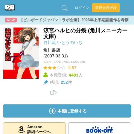
ログイン
新規会員登録
【ビルボードジャパンコラボ企画】2026年上半期話題作を考察
NEW
涼宮ハルヒの分裂 (角川スニーカー
文庫)
谷川流
いとうのいぢ
角川書店
(2007.03.31)
ISBN・EAN:
9784044292096
3.57
本棚登録:
4483
人
感想:
252
件
本棚に登録する
Amazon
詳細ページへ