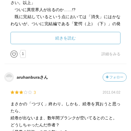
さい。以上」
ついに異世界人が出るのか……!?
既に完結しているという点においては「消失」にはかな
わないが、ついに完結編である「驚愕（上）（下）」の発
売が決まった。
未読の方はぜひこの機会に読んで欲しい。
続きを読む
1
詳細をみる
aruhanburaさん
フォロー
3
2011.04.02
まさかの「つづく」終わり。しかも、続巻を買おうと思っ
たら、
続巻が出ないまま、数年間ブランクが空いてるとのこと。
どうしちゃったんだ作者？