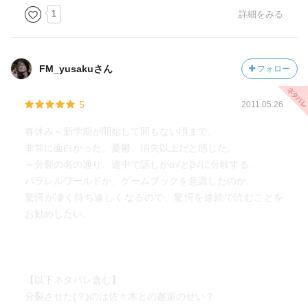
心待ちです。
1
詳細をみる
DVDの英語には、疑問を感じる点が何点かかありました。
アニメの制作元の京都アニメーションがどれだけ監修した
FM_yusakuさん
フォロー
のでしょうか。
5
2011.05.26
空色勾玉、精霊の守人が翻訳されているのだから、次は涼
宮ハルヒの番ではないでしょうか。
春休み～新学期が開始して間もない頃まで。
文庫を誰に翻訳を頼むかは、角川文庫の将来がかかってい
非常に面白かった。憂鬱、消失以上だと感じた。
るかもしれません。
～分裂の名の通り、途中で話しがα√とβ√に分岐する。
パラレルワールドか、ゲームブックを意識したのか。
赤毛のアン、ポリアンナを超える作品にすることができる
驚愕が凄く待ち遠しくなるので、驚愕を連続で読むことを
かどうかは、角川の決断によるかもしれません。
お勧めしたい。
たとえば、ハリーポッタが日本で普及したのは、翻訳者の
熱意であったように。
熱意のある人を探すのなら、アメリカよりもイギリスで探
【以下ネタバレ含む】
した方がいいかもしれません。
分裂させた(？)のは佐々木との邂逅のせい？
ぜひ、涼宮ハルヒは、赤毛のアンハ、ポリアンナを超え