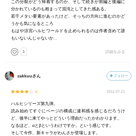
この分裂がどう帰着するのか、そして続きが前編と後編に
分かれているのも相まって混沌としてきた感ある。
若干メタい要素があったけど、そっちの方向に進むのかど
うかも気になるところ
もはや涼宮ハルヒワールドを止められるのは作者含めて誰
もいないんじゃないか...
1
詳細をみる
zakkuuさん
フォロー
4
2011.07.21
ハルヒシリーズ第九弾。
読み始めてすぐにページの構成に違和感を感じるだろうけ
ど、後半に来てやっとどういう理由だったかわかります。
なるほど、αとβというわけですか。という感じです。
そして今作、新キャラがわんさか登場します。