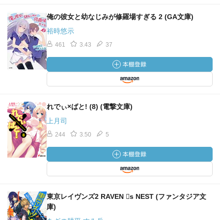
俺の彼女と幼なじみが修羅場すぎる 2 (GA文庫)
裕時悠示
461
3.43
37
れでぃ×ばと! (8) (電撃文庫)
上月司
244
3.50
5
東京レイヴンズ2 RAVEN ゙s NEST (ファンタジア文
庫)