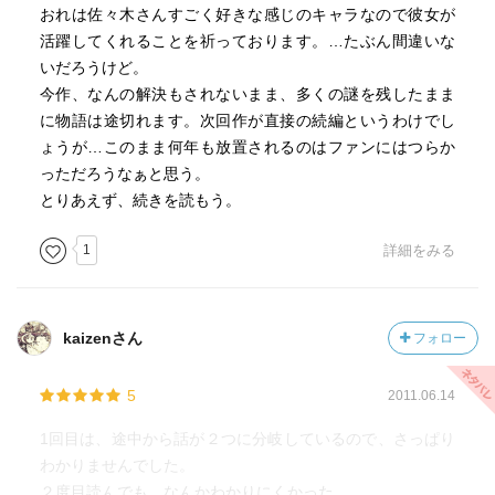
おれは佐々木さんすごく好きな感じのキャラなので彼女が
活躍してくれることを祈っております。…たぶん間違いな
いだろうけど。
今作、なんの解決もされないまま、多くの謎を残したまま
に物語は途切れます。次回作が直接の続編というわけでし
ょうが…このまま何年も放置されるのはファンにはつらか
っただろうなぁと思う。
とりあえず、続きを読もう。
1
詳細をみる
kaizenさん
フォロー
5
2011.06.14
1回目は、途中から話が２つに分岐しているので、さっぱり
わかりませんでした。
２度目読んでも、なんかわかりにくかった。