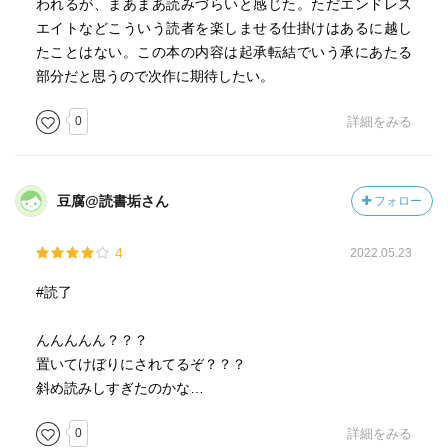
われるが、まあまあ読みづらいと感じた。ただエンドレス
エイトなどこういう読者を楽しませる仕掛けはあるに越し
たことはない。この本の内容は起承転結でいう承にあたる
部分だと思うので次作に期待したい。
0
詳細をみる
豆腐@読書垢さん
フォロー
4
2022.05.23
#読了
んんんんん？？？
置いてけぼりにされてるぞ？？？
斜め読みしすぎたのかな…
0
詳細をみる