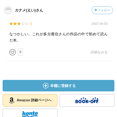
ってか！恋人でもない順平が畠山と修の関係を知って怒り
を露にするのは
カナメ(えい)さん
フォロー
とんだお門違い。
順平にはそんなこという資格もないんじゃないのかなーと
3
2007.04.03
思う。
言い方は嫌かもしれないけど、最初に裏切ったのは順平の
なつかしい。これが多分鹿住さんの作品の中で初めて読ん
方なんじゃないかなーとか思ってしまいました。
だ本。
ストーリーも悪くない、個人的に畠山というキャラが生き
ていた
0
詳細をみる
という点に関してはなかなか満足な一冊だったと思いま
す。
本棚に登録する
Amazon 詳細ページへ