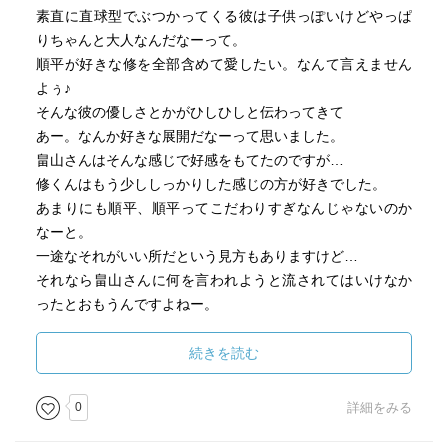
素直に直球型でぶつかってくる彼は子供っぽいけどやっぱ
りちゃんと大人なんだなーって。
順平が好きな修を全部含めて愛したい。なんて言えません
よぅ♪
そんな彼の優しさとかがひしひしと伝わってきて
あー。なんか好きな展開だなーって思いました。
畠山さんはそんな感じで好感をもてたのですが…
修くんはもう少ししっかりした感じの方が好きでした。
あまりにも順平、順平ってこだわりすぎなんじゃないのか
なーと。
一途なそれがいい所だという見方もありますけど…
それなら畠山さんに何を言われようと流されてはいけなか
ったとおもうんですよねー。
こだわりまくってた気持ちはその程度なの？と疑いにかか
ってしまいます。
続きを読む
まぁ…修のどんなに想っても報われないというのは辛いで
すけどねー。
0
詳細をみる
最終的には彼女まで作ってしまうし…