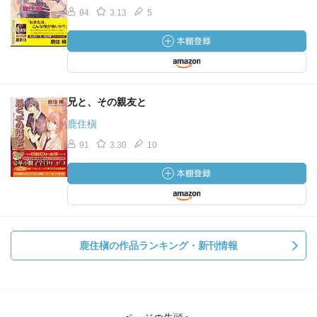
94
3.13
5
兄と、その親友と
鹿住槇
91
3.30
10
鹿住槇の作品ランキング・新刊情報