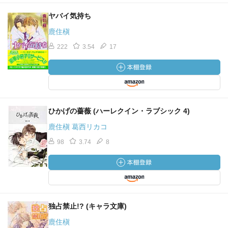
ヤバイ気持ち
鹿住槇
222
3.54
17
ひかげの薔薇 (ハーレクイン・ラブシック 4)
鹿住槇 葛西リカコ
98
3.74
8
独占禁止!? (キャラ文庫)
鹿住槇