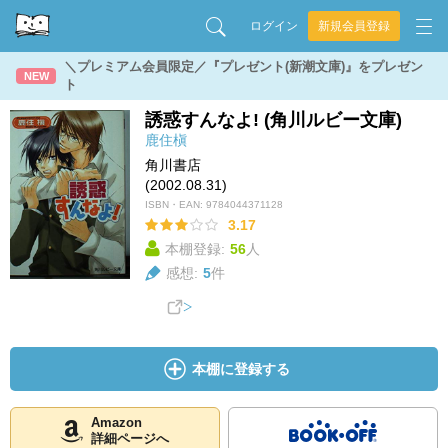
ログイン
新規会員登録
＼プレミアム会員限定／『プレゼント(新潮文庫)』をプレゼン
NEW
ト
誘惑すんなよ! (角川ルビー文庫)
鹿住槇
角川書店
(2002.08.31)
ISBN・EAN:
9784044371128
3.17
本棚登録:
56
人
感想:
5
件
本棚に登録する
Amazon
詳細ページへ