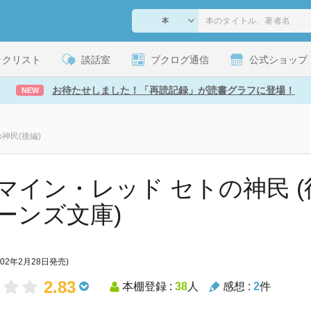
ックリスト
談話室
ブクログ通信
公式ショップ
お待たせしました！「再読記録」が読書グラフに登場！
NEW
神民(後編)
マイン・レッド セトの神民 (後
ーンズ文庫)
002年2月28日発売)
2.83
本棚登録 :
38
人
感想 :
2
件