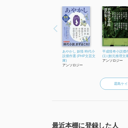
あやかし 妖怪 時代小
平成怪奇小説傑
説傑作選 (PHP文芸文
(1) (創元推理文庫
庫)
アンソロジー
アンソロジー
霜島ケイ
最近本棚に登録した人