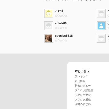
こだま
solala06
species5618
本と出会う
ランキング
新刊情報
新着レビュー
ブクログ談話室
ブクログ大賞
ブクログ通信
読書のすすめ