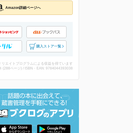
Amazon詳細ページへ
購入ストア一覧
ィリエイトプログラムによる収益を得ています
・本 (288ページ) / ISBN・EAN: 9784044393038