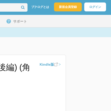
ブクログとは
新規会員登録
ログイン
サポート
編) (角
Kindle版