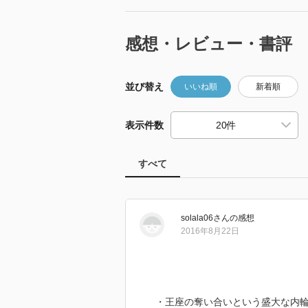
感想・レビュー・書評
並び替え
いいね順
新着順
表示件数
すべて
solala06
さん
の感想
2016年8月22日
・王座の奪い合いという盛大な内