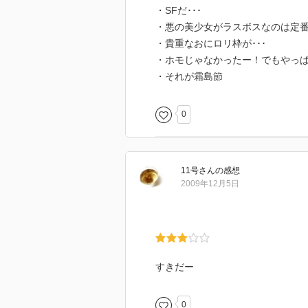
・SFだ･･･
・悪の美少女がラスボスなのは定
・貴重なおにロリ枠が･･･
・ホモじゃなかったー！でもやっ
・それが霜島節
0
11号
さん
の感想
2009年12月5日
すきだー
0