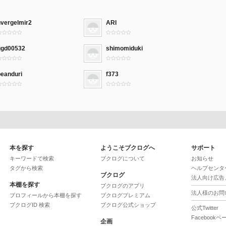
hvergelmir2
ARI
ggd00532
shimomiduki
beanduri
f373
本を探す
ようこそブクログへ
サポート
キーワードで検索
ブクログについて
お知らせ
タグから検索
ヘルプセンタ
ブクログ
法人向け広告
本棚を探す
ブクログのアプリ
法人様のお問
プロフィールから本棚を探す
ブクログプレミアム
ブクログID 検索
ブクログ公式ショップ
公式Twitter
Facebookペ
企画