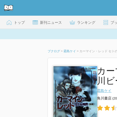
トップ
新刊ニュース
ランキング
ブ
ブクログ
>
霜島ケイ
>
カーマイン・レッド セトの
カー
川ビ
霜島ケイ
角川書店
(2