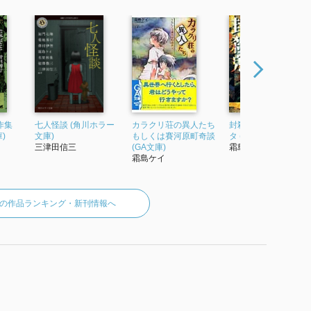
作集
七人怪談 (角川ホラー
カラクリ荘の異人たち
封殺鬼 鵺子ドリ鳴イ
)
文庫)
もしくは賽河原町奇談
タ (1) (ルルル文庫)
三津田信三
(GA文庫)
霜島ケイ
霜島ケイ
の作品ランキング・新刊情報へ