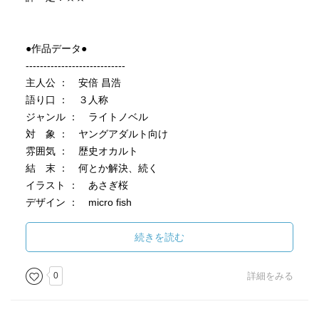
●作品データ●
----------------------------
主人公 ： 安倍 昌浩
語り口 ： ３人称
ジャンル ： ライトノベル
対 象 ： ヤングアダルト向け
雰囲気 ： 歴史オカルト
結 末 ： 何とか解決、続く
イラスト ： あさぎ桜
デザイン ： micro fish
---------------------------
続きを読む
---【１００字紹介】-------------------------
時は平安。１４歳の昌浩は、稀代の陰陽師・安倍晴明の末
0
詳細をみる
の孫。
命の刻限の迫る祖父を助けようと懸命になる昌浩は、