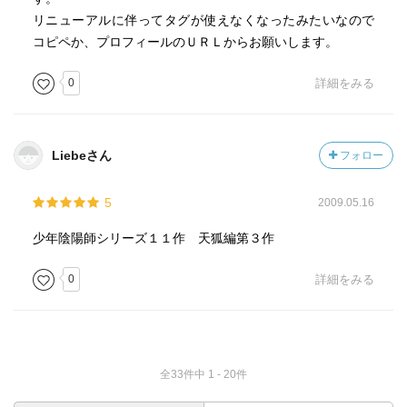
それほど難しくはありません。この交錯の部分の描き様
リニューアルに伴ってタグが使えなくなったみたいなので
が、少々テンポが悪いかな、と感じました。ちょっとばた
コピペか、プロフィールのＵＲＬからお願いします。
ばたしていて、流れがいまいち。もう一息。逆に面白いな
ーな部分は、キャラもの書きって感じの部分かな。比較的
0
詳細をみる
平和なところが、くすりと笑えるファニーな感じ。
動静と起伏は結構ありますが、これで綺麗に起承転結、と
Liebeさん
フォロー
いうよりは、大きな物語の一部、という感覚はずっと続い
ています。この次の巻は先に読んでしまったので、その次
5
2009.05.16
はどうなるかなーということで。
少年陰陽師シリーズ１１作 天狐編第３作
---------------------------------
0
詳細をみる
文章・描写 ：★★＋
展開・結末 ：★★
キャラクタ ：★★★★
独 自 性 ：★★★
全33件中 1 - 20件
読 後 感 ：★★★
---------------------------------