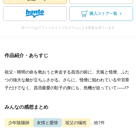
購入ストア一覧
本ページはアフィリエイトプログラムによる収益を得ています
作品紹介・あらすじ
祖父・晴明の命を救おうと奔走する昌浩の前に、天狐と怪僧、ふた
つの強大な敵が立ちふさがる。さらに、怪僧に狙われている中宮章
子だけでなく、昌浩最愛の彰子の身にも、危機が迫っていて――!?
みんなの感想まとめ
少年陰陽師
友情と愛情
祖父の犠牲
...他7件