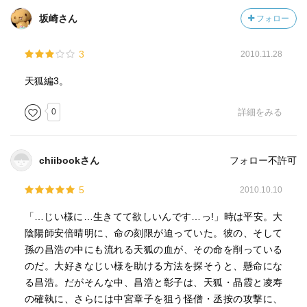
坂崎さん
フォロー
3
2010.11.28
天狐編3。
0
詳細をみる
chiibookさん
フォロー不許可
5
2010.10.10
「…じい様に…生きてて欲しいんです…っ!」時は平安。大
陰陽師安倍晴明に、命の刻限が迫っていた。彼の、そして
孫の昌浩の中にも流れる天狐の血が、その命を削っている
のだ。大好きなじい様を助ける方法を探そうと、懸命にな
る昌浩。だがそんな中、昌浩と彰子は、天狐・晶霞と凌寿
の確執に、さらには中宮章子を狙う怪僧・丞按の攻撃に、