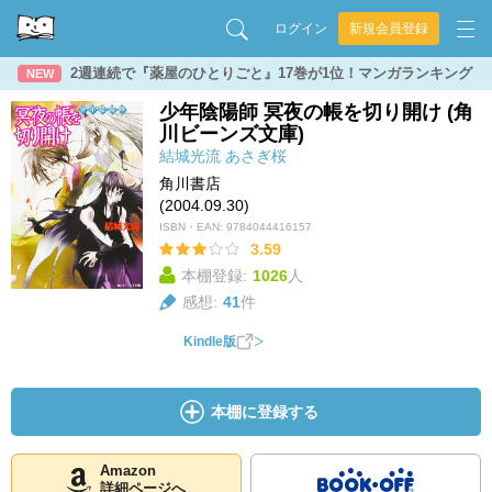
ログイン
新規会員登録
2週連続で『薬屋のひとりごと』17巻が1位！マンガランキング
NEW
少年陰陽師 冥夜の帳を切り開け (角
川ビーンズ文庫)
結城光流
あさぎ桜
角川書店
(2004.09.30)
ISBN・EAN:
9784044416157
3.59
本棚登録:
1026
人
感想:
41
件
Kindle版
本棚に登録する
Amazon
詳細ページへ