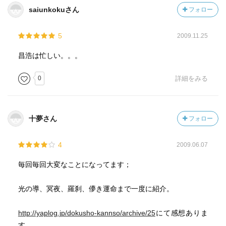
彰子と中宮・章子とともに二人の天狐の確執と
saiunkokuさん
フォロー
怪僧丞按の攻撃に巻き込まれていく…シリーズ第１１巻。
--------------------------------------------
5
2009.11.25
前回、うっかり１２巻を先に読んでしまったので、このあ
昌浩は忙しい。。。
との話を知ってしまっている菜の花です。ちょっとだけ、
とほほ。でもゴールは知っていても、何が起こるかなあ、
0
詳細をみる
どきどき、の気持ちだけは何とか持ち続けようと努力はし
ましたとも。
十夢さん
フォロー
さて、今回のあらすじですが。晴明、あいかわらずふらふ
らですが、ちょっと頑張ってます。でもその命は風前の灯
4
2009.06.07
火。口では色々言っていますが、やっぱりじい様っ子の昌
浩は、何とかその命を繋ごうと必死で考えたり動いたりし
毎回毎回大変なことになってます；
ます。そんな中、丞按は中宮・章子を異空間へ連れ去って
自分の目的を果たそうとし、、天孤の凌壽は同じところへ
光の導、冥夜、羅刹、儚き運命まで一度に紹介。
彰子を連れ出して晴明を引っ張り出して、それを利用して
晶霞をおびきだそうなんて回りくどい手を使ってくるし。
http://yaplog.jp/dokusho-kannso/archive/25
にて感想ありま
ちょっとばかり話が交錯して複雑そうに見えますが、まあ
す。