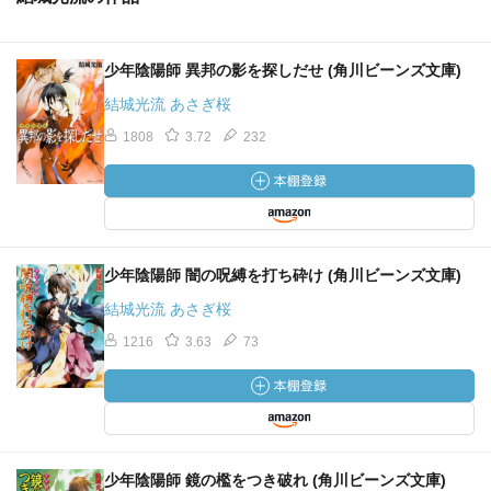
少年陰陽師 異邦の影を探しだせ (角川ビーンズ文庫)
結城光流 あさぎ桜
1808
3.72
232
少年陰陽師 闇の呪縛を打ち砕け (角川ビーンズ文庫)
結城光流 あさぎ桜
1216
3.63
73
少年陰陽師 鏡の檻をつき破れ (角川ビーンズ文庫)