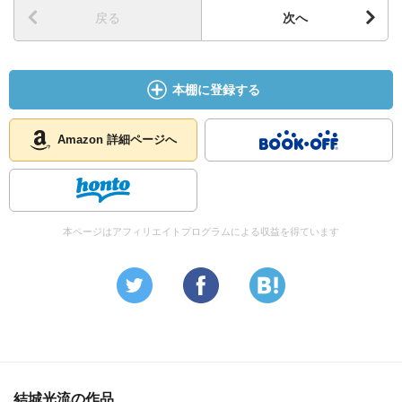
戻る
次へ
菜の花の一押しキャラ…安倍 昌浩
「自覚ないだろうから教えてやるが、
本棚に登録する
お前いま考えてること全部口に出して言ってるからな」
（もっくん）
Amazon 詳細ページへ
本ページはアフィリエイトプログラムによる収益を得ています
結城光流の作品