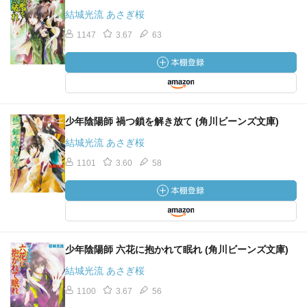
結城光流 あさぎ桜
1147
3.67
63
少年陰陽師 禍つ鎖を解き放て (角川ビーンズ文庫)
結城光流 あさぎ桜
1101
3.60
58
少年陰陽師 六花に抱かれて眠れ (角川ビーンズ文庫)
結城光流 あさぎ桜
1100
3.67
56