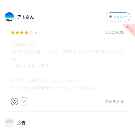
アトさん
フォロー
4
2012.04.05
天狐編第3巻!!
途中までは緊迫しつつも、成親+とっしーでほのぼのだった
のに…
…何やら波乱の予感
後半の、紅蓮と六合にはしびれました
やっぱり少年陰陽師といったらバトルだなぁ
0
詳細をみる
広告