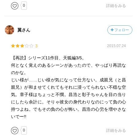
0
詳細をみる
翼さん
フォロー
3
2015.07.24
【再読】シリーズ11作目、天狐編3/5。
何となく覚えのあるシーンがあったので、やっぱり再読な
のかな。
じい様が……じい様が気になって仕方ない。成親兄（と昌
親兄）が和ませてくれてもそれに浸ってられない不穏な空
気。章子様はちょっと不憫。昌浩と彰子ちゃんを目の当り
にしたら余計に。そりゃ彼女の身代わりなのにって負の心
持つよね。でもその負の心が怖い。昌浩の心労を増やさな
いでー!!
0
詳細をみる