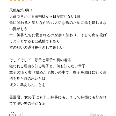
4
2023.07.30
天狐編第3弾！
天命つきかける清明様から目が離せない1冊
命に関わると知りながらも大切な孫のために命を惜しまな
い姿がもう…
十二神将たちに愛されるのが凄く伝わり、そして命を投げ
うとうとする姿は残酷でもあり
皆の願いの通り長生きして欲しい
そしてそして、彰子と章子の初の邂逅
狙われる理由を知る彰子と、何も知らない章子
章子の淡く実り始めた？想いの中で、彰子を助けに行く昌
浩を見た時の思いとは
彼女に幸あらんことを
昌浩君、女の子にも十二神将にも、そして神様にも好かれ
てて凄い男の子だなぁ
3
詳細をみる