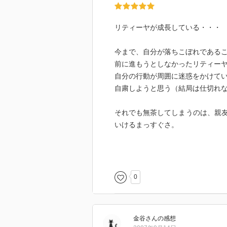
リティーヤが成長している・・・
今まで、自分が落ちこぼれである
前に進もうとしなかったリティー
自分の行動が周囲に迷惑をかけて
自粛しようと思う（結局は仕切れ
それでも無茶してしまうのは、親
いけるまっすぐさ。
それがリティーヤの魅力だと感じ
今回の成長が観られたことで、
今後どうかわっていくのかがまた
0
ヤムセとリティーヤの曖昧な関係
金谷
さん
の感想
うまい感じににおわせている作者