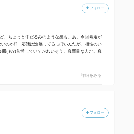
気になるじゃないかい！！
フォロー
けど、ちょっと中だるみのような感も。あ、今回暴走が
いのか!?一応話は進展してるっぽいんだが。相性のい
回(も?)苦労していてかわいそう。真面目な人だ。真
詳細をみる
フォロー