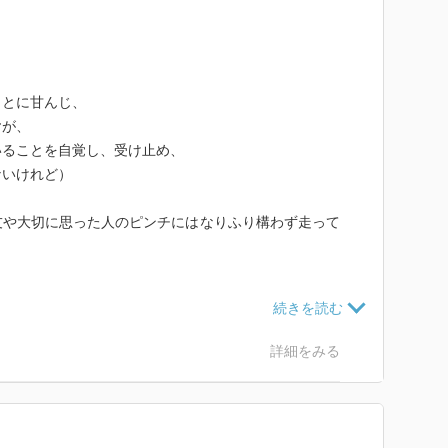
ことに甘んじ、
ヤが、
いることを自覚し、受け止め、
ないけれど）
友や大切に思った人のピンチにはなりふり構わず走って
た。
楽しみになった。
詳細をみる
も
さんの手腕がニクイ。