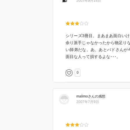
2007年9月14日
この二人がどうなっていくのかも
そんでもって
ゼストがさん。
シリーズ3冊目。まあまあ面白い
余り派手じゃなかったから物足りな
どーしたいのよ！
い師弟だな。あ、あとバドさんが今
あまのじゃく〜〜〜
面目な人って損するよな･･･。
0
malimo
さん
の感想
2007年7月9日