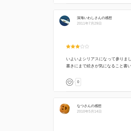
深海いわし
さん
の感想
2011年7月29日
いよいよシリアスになって参りま
書きにまで続きが気になること書
0
なつ
さん
の感想
2010年5月14日