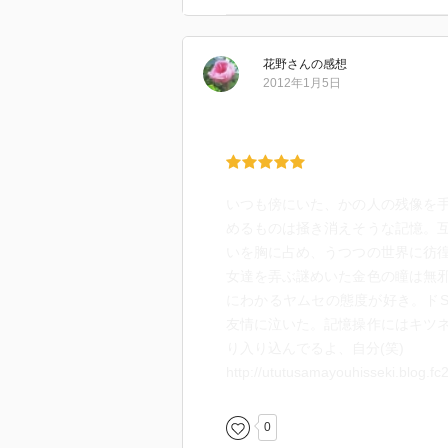
花野
さん
の感想
2012年1月5日
いつも傍にいた、かの人の残像を
めるものは掻き消えそうな記憶。
いを胸に占め、うつつの世界に彷
女達を弄ぶ謎めいた金色の瞳は無
にわかるヤムセの態度が好き。ドS
友情に泣いた。記憶操作にはキツ
り入り込んでるよ、自分(笑)
http://ututusamayouhisseki.blog.fc
0