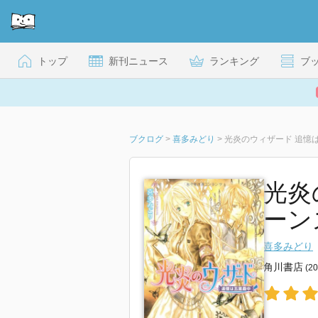
トップ
新刊ニュース
ランキング
ブ
ブクログ
>
喜多みどり
>
光炎のウィザード 追憶
光炎
ーン
喜多みどり
角川書店
(2