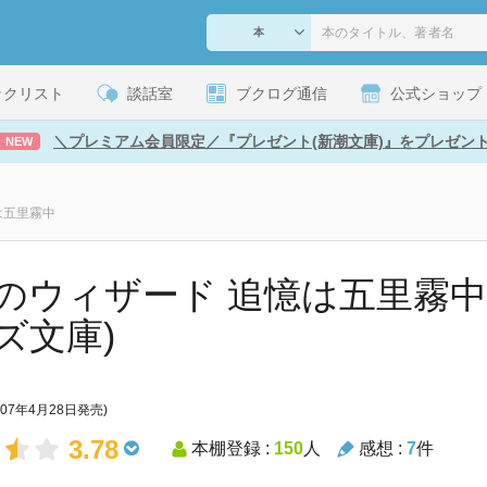
ックリスト
談話室
ブクログ通信
公式ショップ
＼プレミアム会員限定／『プレゼント(新潮文庫)』をプレゼン
NEW
は五里霧中
のウィザード 追憶は五里霧中 
ズ文庫)
007年4月28日発売)
3.78
本棚登録 :
150
人
感想 :
7
件