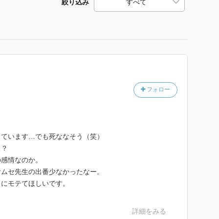
絞り込み
フォロー
じています…でも死ななそう（笑）
…？
の感情なのか。
ヤムセ先生の出番少なかったなー。
スにモテてほしいです。
詳細をみる