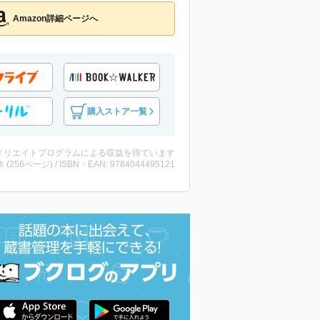
Amazon詳細ページへ
購入ストア一覧
ィリエイトプログラムによる収益を得ています
・本 (256ページ) / ISBN・EAN: 9784044495121