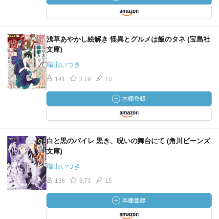
浅草あやかし絵解き 怪異とグルメは飯のタネ (宝島社
文庫)
瑞山いつき
141
3.19
10
白と黒のバイレ 黒き、呪いの舞台にて (角川ビーンズ
文庫)
瑞山いつき
138
3.73
15