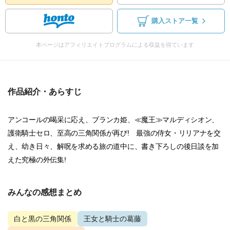
購入ストア一覧
本ページはアフィリエイトプログラムによる収益を得ています
作品紹介・あらすじ
アンコールの喝采に応え、ブランカ姫、≪魔王≫マルディシオン、
護衛騎士セロ、至高の三角関係が再び! 最強の侍女・リリアナを交
え、幼き日々、解呪を求める旅の道中に、書き下ろしの後日談を加
えた究極の外伝集!
みんなの感想まとめ
白と黒の三角関係
王女と騎士の葛藤