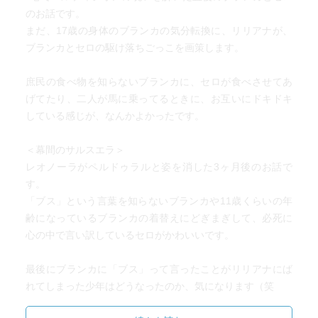
のお話です。
まだ、17歳の身体のブランカの気分転換に、リリアナが、
ブランカとセロの駆け落ちごっこを画策します。
庶民の食べ物を知らないブランカに、セロが食べさせてあ
げてたり、二人が馬に乗ってるときに、お互いにドキドキ
している感じが、なんかよかったです。
＜幕間のサルスエラ＞
レオノーラがペルドゥラルと姿を消した3ヶ月後のお話で
す。
「ブス」という言葉を知らないブランカや11歳くらいの年
齢になっているブランカの着替えにどぎまぎして、必死に
心の中で言い訳しているセロがかわいいです。
最後にブランカに「ブス」って言ったことがリリアナにば
れてしまった少年はどうなったのか、気になります（笑