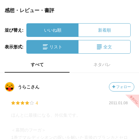
感想・レビュー・書評
並び替え:
いいね順
新着順
表示形式:
リスト
全文
すべて
ネタバレ
うらこさん
フォロー
4
2011.01.08
ほんとに最後になる、外伝集です。
＜幕間のフーガ＞
1巻でマルディシオンの呪いを解いた直後のブランカとセロ