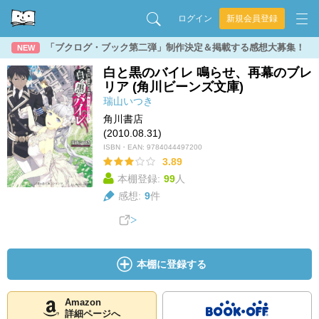
ログイン
新規会員登録
「ブクログ・ブック第二弾」制作決定＆掲載する感想大募集！
NEW
白と黒のバイレ 鳴らせ、再幕のブレ
リア (角川ビーンズ文庫)
瑞山いつき
角川書店
(2010.08.31)
ISBN・EAN:
9784044497200
3.89
本棚登録:
99
人
感想:
9
件
本棚に登録する
Amazon
詳細ページへ