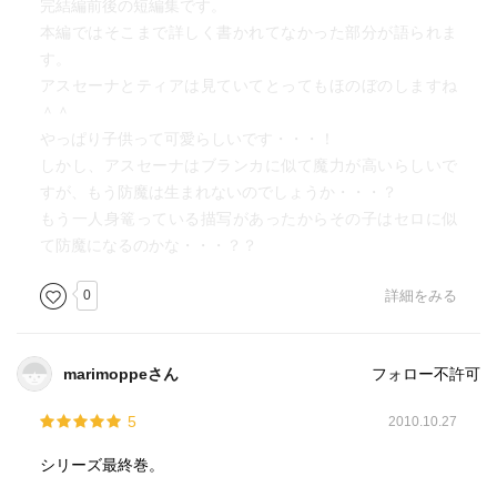
完結編前後の短編集です。
アスセーナの言葉にセロが慌てる姿と、空気を読めないマ
本編ではそこまで詳しく書かれてなかった部分が語られま
ルディシオンとの会話が楽しいです。
す。
アスセーナとマルディシオンが結婚なんてしたら、セロの
アスセーナとティアは見ていてとってもほのぼのしますね
息子がマルディシオンなんですよねー。絶対嫌だと思いま
＾＾
す（笑
やっぱり子供って可愛らしいです・・・！
しかし、アスセーナはブランカに似て魔力が高いらしいで
すが、もう防魔は生まれないのでしょうか・・・？
もう一人身篭っている描写があったからその子はセロに似
て防魔になるのかな・・・？？
0
詳細をみる
marimoppeさん
フォロー不許可
5
2010.10.27
シリーズ最終巻。