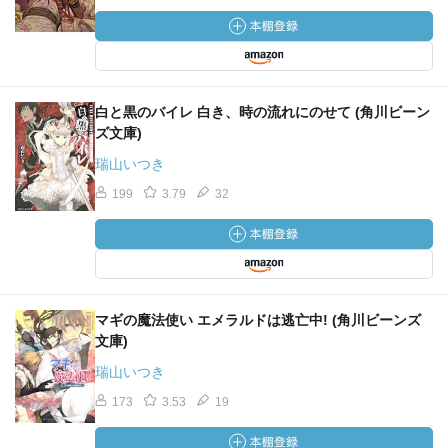
白と黒のバイレ 白き、時の流れにのせて (角川ビーン
ズ文庫)
瑞山いつき
199
3.79
32
マギの魔法使い エメラルドは逃亡中! (角川ビーンズ
文庫)
瑞山いつき
173
3.53
19