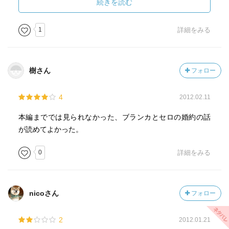
＜終幕のデクララルセ＞
続きを読む
3巻で、リリアナのおかげでセロの元に嫁ぐ事になったブラ
ンカですが、二人の結婚式までのお話です。
1
詳細をみる
ブランカは好きだけど、伯爵の称号や舞踏会は嫌いなセ
ロ。
樹さん
フォロー
結婚式までのこまごまな面倒ごとに、ちょっとマリッジブ
ルーになってますが、マルディシオンの言葉で我に返りま
4
2012.02.11
す。二人の結婚式前のイラスト、お互いに忠誠を誓うシー
ン、いいです。
本編まででは見られなかった、ブランカとセロの婚約の話
が読めてよかった。
＜幕裏のアルージョ＞
リリアナがブランカに出会ったときのお話ですが、セロと
0
詳細をみる
ブランカの娘アスセーナと、リリアナとトマスの娘ティア
も出て来ます。アスセーナは見事に外見はブランカそっく
りのようです。
nicoさん
フォロー
セロとブランカがあんまり出てこなくて、ちょっと寂しい
2
2012.01.21
ですが、マルディシオンは狼の姿で出て来ます。アスセー