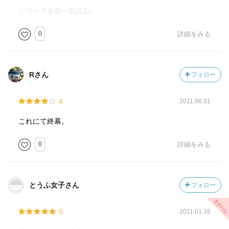
ナはマルディシオンのことが好きそうですが、まだペット
シリーズ全巻一気読み。
として好きな感じですかね？
リリアナがいやに警戒しているのが、おかしいです。
0
詳細をみる
＜再幕のバイレ＞
アスセーナとティアがちょっと大きくなった12歳のときの
Rさん
フォロー
お話。
アスセーナは姿はブランカですが、中身はセロのようで、
4
2011.06.01
剣を扱います。ティアはトマスに似たのか、眼鏡をかける
ようになってますが、リリアナ仕込みの体術使いになって
これにて終幕。
ました。
0
詳細をみる
縁談の話が持ち上がって、家出を画策しますが、その途中
で魔物の襲われます。自分の力を過信してしまったため、
命の危機に瀕しますが、マルディシオンが人間の姿に戻
とうふ女子さん
フォロー
り、魔物を一蹴します。
初めて、人間の姿のマルディシオンを見て、恋に落ちた様
5
2011.01.16
子のアスセーナ。