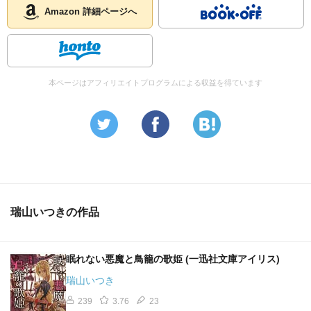
Amazon 詳細ページへ
本ページはアフィリエイトプログラムによる収益を得ています
瑞山いつきの作品
眠れない悪魔と鳥籠の歌姫 (一迅社文庫アイリス)
瑞山いつき
239
3.76
23