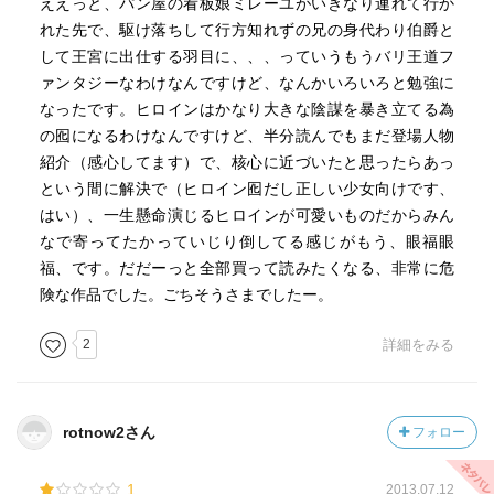
ええっと、パン屋の看板娘ミレーユがいきなり連れて行か
れた先で、駆け落ちして行方知れずの兄の身代わり伯爵と
して王宮に出仕する羽目に、、、っていうもうバリ王道フ
ァンタジーなわけなんですけど、なんかいろいろと勉強に
なったです。ヒロインはかなり大きな陰謀を暴き立てる為
の囮になるわけなんですけど、半分読んでもまだ登場人物
紹介（感心してます）で、核心に近づいたと思ったらあっ
という間に解決で（ヒロイン囮だし正しい少女向けです、
はい）、一生懸命演じるヒロインが可愛いものだからみん
なで寄ってたかっていじり倒してる感じがもう、眼福眼
福、です。だだーっと全部買って読みたくなる、非常に危
険な作品でした。ごちそうさまでしたー。
2
詳細をみる
rotnow2さん
フォロー
1
2013.07.12