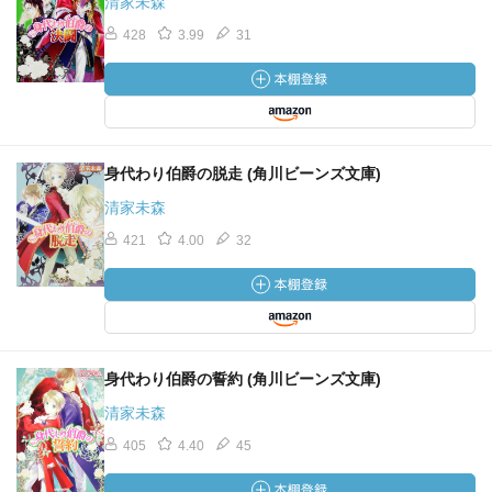
清家未森
428
3.99
31
身代わり伯爵の脱走 (角川ビーンズ文庫)
清家未森
421
4.00
32
身代わり伯爵の誓約 (角川ビーンズ文庫)
清家未森
405
4.40
45