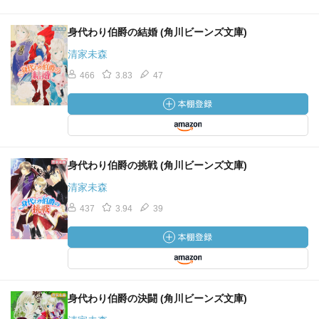
身代わり伯爵の結婚 (角川ビーンズ文庫)
清家未森
466
3.83
47
身代わり伯爵の挑戦 (角川ビーンズ文庫)
清家未森
437
3.94
39
身代わり伯爵の決闘 (角川ビーンズ文庫)