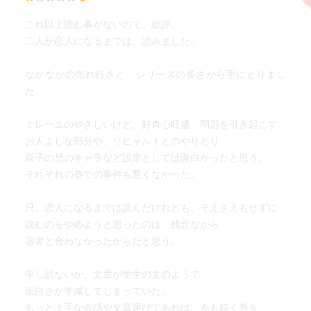
これ以上読む事がないので、総評。
二人が恋人になるまでは、読みました。
なかなかの売れ行きと、シリーズの多さから手にとりまし
た。
ミレーユのやさしいけど、好奇心旺盛、問題を引き起こす
お人よしな部分や、リヒャルトとのやりとり、
双子の兄のキャラなど設定としては面白かったと思う。
それぞれの巻での事件も悪くなかった。
只、恋人になるまでは読んだけれども、そえさえもせずに
読むのをやめようと思ったのは、残念ながら
著者と合わなかったからだと思う。
申し訳ないが、文章が学生の文のようで、
面白さが半減してしまっていた。
もっと上手な会話や文章運びであれば、今も続く巻を