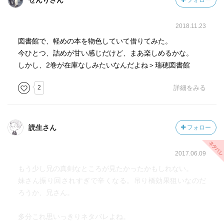
せんりさん
フォロー
2018.11.23
図書館で、軽めの本を物色していて借りてみた。
今ひとつ、詰めが甘い感じだけど、まあ楽しめるかな。
しかし、2巻が在庫なしみたいなんだよね＞瑞穂図書館
2
詳細をみる
読生さん
フォロー
2017.06.09
もう少し兄の真剣なところが見たかったかもしれない。
妹さん振り回されすぎで辛くなる。吊り橋効果狙いなのだ
ろうか、兄さん。
多分これ思いっきりネタバレよね。