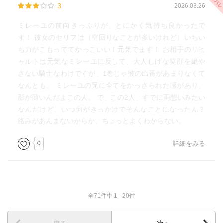
3
2026.03.26
ミレーユの前向きっぷりが、とにかく気持ち良かったで
す！ 彼女のセリフは（空回りなことが多いけれど）いちい
ち力がこもっててかっこいい！元気でます！ お相手のリヒ
ャルトは元気なミレーユに反して、大人しげな笑顔を絶や
さない騎士なわけですが、1巻じゃ彼の出番があまりなくて
なんとも。 ミレーユの兄に全てをかっさられた感があり、
影が薄いんだよこの人。 で、この2人、すでに両想いみたい
なんだけど、いつ何がきっかけでそんなことになったん？
絡みがあんまないからか、ちょっとよくわからない。
0
詳細をみる
全71件中 1 - 20件