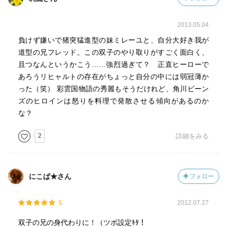
2013.05.04
負けず嫌いで猪突猛進型の妹ミレーユと、自分大好き我が
道型の兄フレッド。この双子のやり取りがすごく面白く、
且つなんというかこう……強烈過ぎて？ 正直ヒーローで
あろうリヒャルトの存在がちょっと自分の中には弱冠薄か
った（笑） 彩雲国物語の秀麗もそうだけれど、角川ビーン
ズのヒロインは怒りを料理で発散させる傾向があるのか
な？
2
詳細をみる
にこぱ★さん
フォロー
5
2012.07.27
双子の兄の身代わりに！（ツボ設定ｷﾀ！