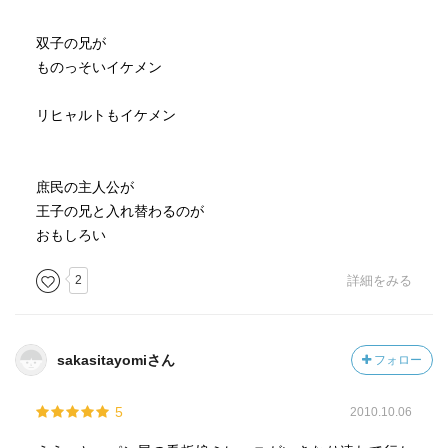
双子の兄が
ものっそいイケメン
リヒャルトもイケメン
庶民の主人公が
王子の兄と入れ替わるのが
おもしろい
2
詳細をみる
sakasitayomiさん
フォロー
5
2010.10.06