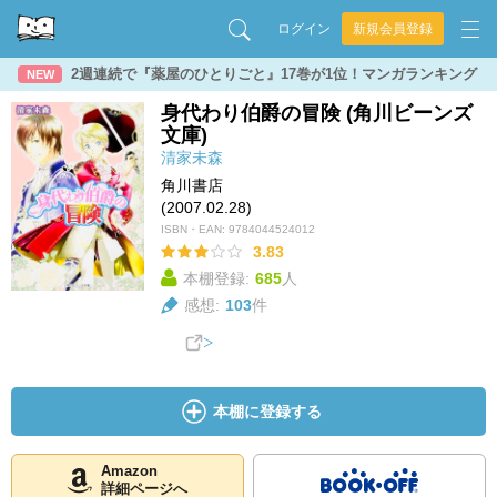
ログイン
新規会員登録
2週連続で『薬屋のひとりごと』17巻が1位！マンガランキング
NEW
身代わり伯爵の冒険 (角川ビーンズ
文庫)
清家未森
角川書店
(2007.02.28)
ISBN・EAN:
9784044524012
3.83
本棚登録:
685
人
感想:
103
件
本棚に登録する
Amazon
詳細ページへ