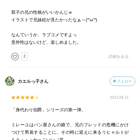
双子の兄の性格がいいかんじｗ
イラストで兄妹絵が見たかったなぁ～(*'ω'*)
なんていうか、ラブコメですよっ
意外性はないけど、楽しめました。
2
詳細をみる
カエルっ子さん
フォロー
5
2012.06.11
「身代わり伯爵」シリーズの第一弾。
ミレーユはパン屋さんの娘で、兄のフレッドの危機にかけ
つけて男装することに。その時に迎えに来るリヒャルトが
もう・・・かっこいい（笑。