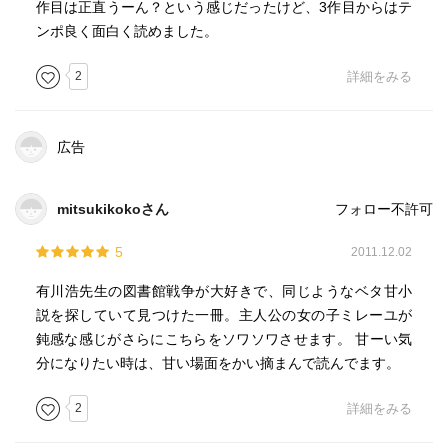
作目は正直うーん？という感じだったけど、3作目からはテ
ンポ良く面白く読めました。
2
詳細をみる
広告
mitsukikokoさん
フォロー不許可
5
2011.12.02
有川浩先生の図書館戦争が大好きで、同じようなベタ甘小
説を探していて見つけた一冊。主人公の女の子ミレーユが
鈍感な感じがさらにこちらをソワソワさせます。 甘ーい気
分になりたい時は、甘い場面をかい摘まんで読んでます。
2
詳細をみる