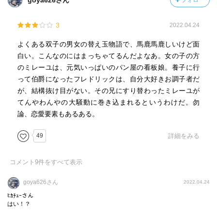
goya626さん
フォロー
3
2022.04.24
よくある双子の男女の替え玉物語で、馬鹿馬鹿しいけど面
白い。こんなのにはまっちゃてるんだよなあ。女の子の方
のミレーユは、元気いっぱいのパン屋の看板娘。養子に行
って伯爵になったフレドリックは、自分大好きお調子者だ
が、結構抜け目がない。その兄にすり替わったミレーユが
てんやわんやの大騒動に巻き込まれるというわけだ。勿
論、恋愛要素もあるある。
49
詳細をみる
コメント
9
件をすべて表示
goya626さん
2022.04.24
ﾋｶﾁｭｰさん
はい！？