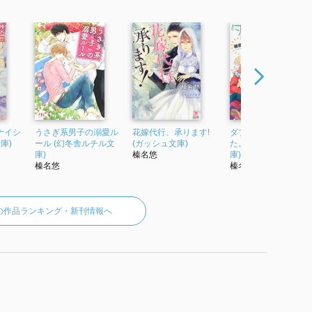
ナイシ
うさぎ系男子の溺愛ル
花嫁代行、承ります!
ダブルパパはじめま
庫)
ール (幻冬舎ルチル文
(ガッシュ文庫)
た。 (幻冬舎ルチル文
庫)
榛名悠
庫)
榛名悠
榛名悠
の作品ランキング・新刊情報へ