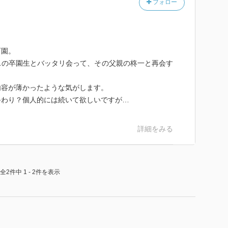
フォロー
育園。
スの卒園生とバッタリ会って、その父親の柊一と再会す
内容が薄かったような気がします。
終わり？個人的には続いて欲しいですが…
詳細をみる
全2件中 1 - 2件を表示