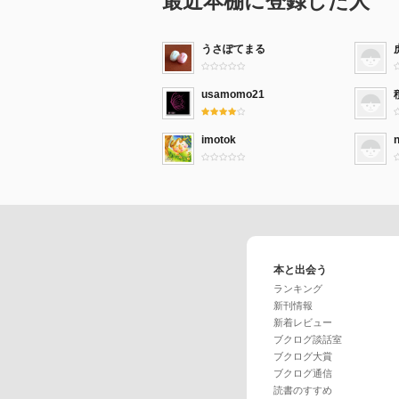
最近本棚に登録した人
うさぽてまる
usamomo21
imotok
本と出会う
ランキング
新刊情報
新着レビュー
ブクログ談話室
ブクログ大賞
ブクログ通信
読書のすすめ