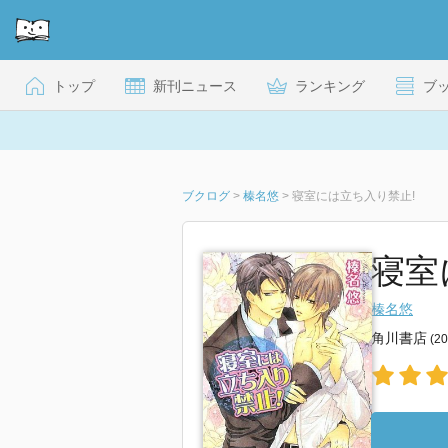
トップ
新刊ニュース
ランキング
ブ
ブクログ
>
榛名悠
>
寝室には立ち入り禁止!
寝室
榛名悠
角川書店
(2