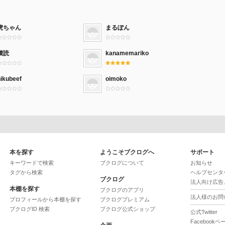
虎ちゃん
まるぽん
積読
kanamemariko
nikubeef
oimoko
本を探す
ようこそブクログへ
サポート
キーワードで検索
ブクログについて
お知らせ
タグから検索
ヘルプセンタ
ブクログ
法人向け広告
本棚を探す
ブクログのアプリ
法人様のお問
プロフィールから本棚を探す
ブクログプレミアム
ブクログID 検索
ブクログ公式ショップ
公式Twitter
Facebookペ