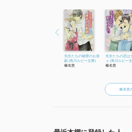
先生たちの秘密のお遊
先生たちの恋は
戯 (角川ルビー文庫)
ョ (角川ルビー文
榛名悠
榛名悠
榛名悠