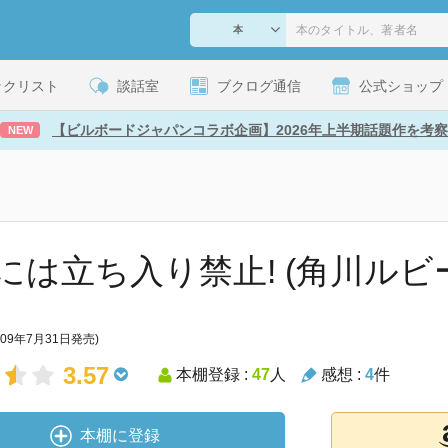
ックリスト
談話室
ブクログ通信
公式ショップ
【ビルボードジャパンコラボ企画】2026年上半期話題作を考察
NEW
には立ち入り禁止! (角川ルビ
009年7月31日発売)
3.57
本棚登録 :
47
人
感想 :
4
件
本棚に登録