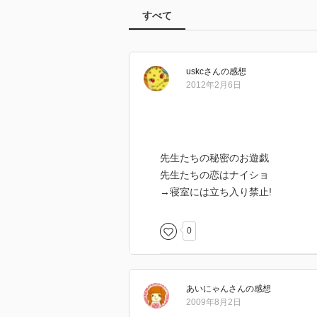
すべて
uskc
さん
の感想
2012年2月6日
先生たちの秘密のお遊戯
先生たちの恋はナイショ
→寝室には立ち入り禁止!
0
あいにゃん
さん
の感想
2009年8月2日