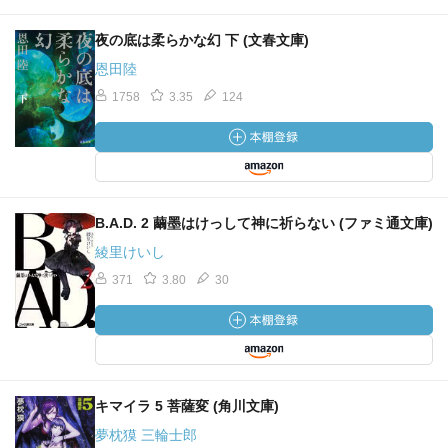
夜の底は柔らかな幻 下 (文春文庫)
恩田陸
1758
3.35
124
B.A.D. 2 繭墨はけっして神に祈らない (ファミ通文庫)
綾里けいし
371
3.80
30
キマイラ 5 菩薩変 (角川文庫)
夢枕獏 三輪士郎