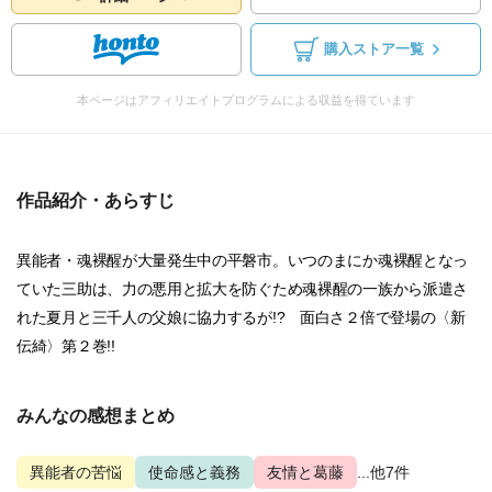
購入ストア一覧
本ページはアフィリエイトプログラムによる収益を得ています
作品紹介・あらすじ
異能者・魂裸醒が大量発生中の平磐市。いつのまにか魂裸醒となっ
ていた三助は、力の悪用と拡大を防ぐため魂裸醒の一族から派遣さ
れた夏月と三千人の父娘に協力するが!? 面白さ２倍で登場の〈新
伝綺〉第２巻!!
みんなの感想まとめ
異能者の苦悩
使命感と義務
友情と葛藤
...他7件