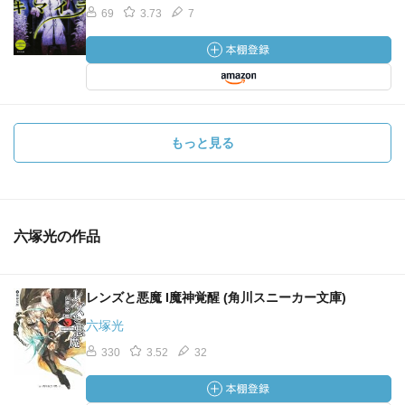
69
3.73
7
もっと見る
六塚光の作品
レンズと悪魔 I魔神覚醒 (角川スニーカー文庫)
六塚光
330
3.52
32