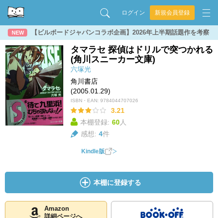
ログイン
新規会員登録
【ビルボードジャパンコラボ企画】2026年上半期話題作を考察
NEW
タマラセ 探偵はドリルで突つかれる
(角川スニーカー文庫)
六塚光
角川書店
(2005.01.29)
ISBN・EAN:
9784044707026
3.21
本棚登録:
60
人
感想:
4
件
Kindle版
本棚に登録する
Amazon
詳細ページへ