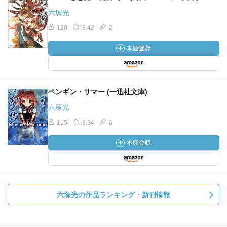
六塚光
120
3.42
2
ペンギン・サマー (一迅社文庫)
六塚光
115
3.34
6
六塚光の作品ランキング・新刊情報