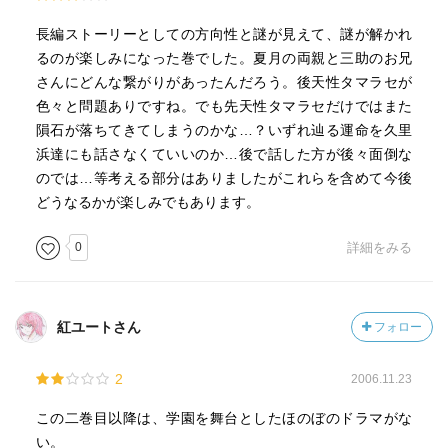
長編ストーリーとしての方向性と謎が見えて、謎が解かれ
るのが楽しみになった巻でした。夏月の両親と三助のお兄
さんにどんな繋がりがあったんだろう。後天性タマラセが
色々と問題ありですね。でも先天性タマラセだけではまた
隕石が落ちてきてしまうのかな…？いずれ辿る運命を久里
浜達にも話さなくていいのか…後で話した方が後々面倒な
のでは…等考える部分はありましたがこれらを含めて今後
どうなるかが楽しみでもあります。
0
詳細をみる
紅ユートさん
フォロー
2
2006.11.23
この二巻目以降は、学園を舞台としたほのぼのドラマがな
い。