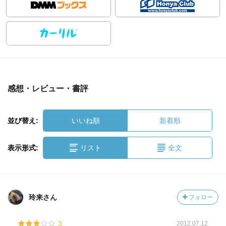
感想・レビュー・書評
並び替え:
いいね順
新着順
表示形式:
リスト
全文
玲来さん
フォロー
3
2012.07.12