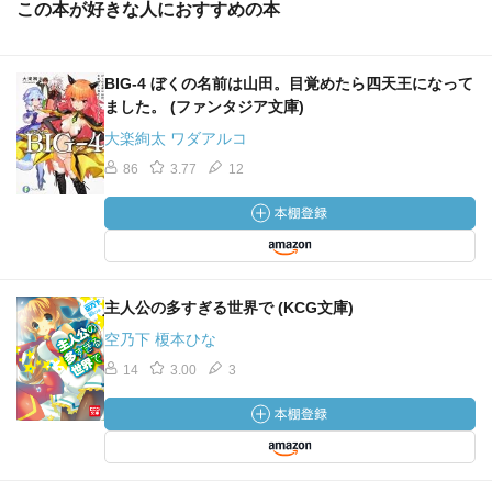
この本が好きな人におすすめの本
BIG‐4 ぼくの名前は山田。目覚めたら四天王になって
ました。 (ファンタジア文庫)
大楽絢太 ワダアルコ
86
3.77
12
主人公の多すぎる世界で (KCG文庫)
空乃下 榎本ひな
14
3.00
3