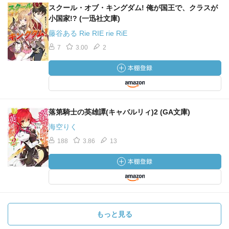
スクール・オブ・キングダム! 俺が国王で、クラスが
小国家!? (一迅社文庫)
藤谷ある Rie RIE rie RiE
7
3.00
2
落第騎士の英雄譚(キャバルリィ)2 (GA文庫)
海空りく
188
3.86
13
もっと見る