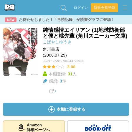
ログイン
新規会員登録
お待たせしました！「再読記録」が読書グラフに登場！
NEW
純情感情エイリアン (1)地球防衛部
と僕と桃先輩 (角川スニーカー文庫)
こばやしゆうき
角川書店
(2006.07.29)
ISBN・EAN:
9784044723019
3.00
本棚登録:
31
人
感想:
3
件
本棚に登録する
Amazon
詳細ページへ