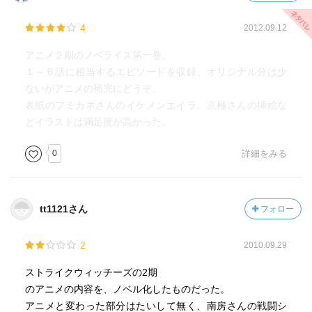
4
2012.09.12
アニメ２期のノベライズ第一巻。
１～６話に相当するエピソードを収録、オリジナル分は少
ないがアニメの補完にどうぞ。
表紙のフミカネさんのイケメンエイラ、京極さんの挿絵な
どイラストは満足度が高かった。
0
詳細をみる
tt1121さん
フォロー
2
2010.09.29
ストライクウィッチーズの2期
のアニメの内容を、ノベル化したものだった。
アニメと変わった部分はたいして無く、南房さんの戦闘シ