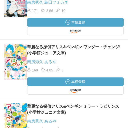
南房秀久 島田フミカネ
171
3.86
10
華麗なる探偵アリス&ペンギン ワンダー・チェンジ!
(小学館ジュニア文庫)
南房秀久 あるや
169
4.05
3
華麗なる探偵アリス&ペンギン ミラー・ラビリンス
(小学館ジュニア文庫)
南房秀久 あるや