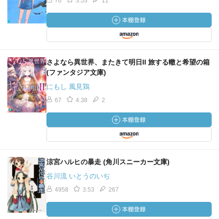
76
3.53
11
さよなら異世界、またきて明日II 旅する轍と希望の箱
(ファンタジア文庫)
にもし 風見鶏
67
4.38
2
涼宮ハルヒの暴走 (角川スニーカー文庫)
谷川流 いとうのいぢ
4958
3.53
267