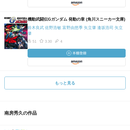
機動武闘伝Gガンダム 発動の章 (角川スニーカー文庫)
鈴木良武 佐野浩敏 富野由悠季 矢立肇 逢坂浩司 矢立
肇
51
3.30
4
もっと見る
南房秀久の作品