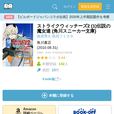
ログイン
新規会員登録
【ビルボードジャパンコラボ企画】2026年上半期話題作を考察
NEW
ストライクウィッチーズ2 (1)伝説の
魔女達 (角川スニーカー文庫)
南房秀久
島田フミカネ
角川書店
(2010.08.31)
ISBN・EAN:
9784044739058
3.44
本棚登録:
142
人
感想:
10
件
Kindle版
本棚に登録する
Amazon
詳細ページへ