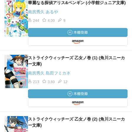
華麗なる探偵アリス&ペンギン (小学館ジュニア文庫)
南房秀久 あるや
244
4.00
9
ストライクウィッチーズ 乙女ノ巻 (1) (角川スニーカ
ー文庫)
南房秀久 島田フミカネ
213
3.60
12
ストライクウィッチーズ 乙女ノ巻 (2) (角川スニーカ
ー文庫)