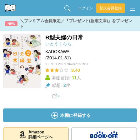
ログイン
新規会員登録
＼プレミアム会員限定／『プレゼント(新潮文庫)』をプレゼン
NEW
ト
B型夫婦の日常
いとうくらら
KADOKAWA
(2014.01.31)
ISBN・EAN:
9784046001511
3.40
本棚登録:
11
人
感想:
2
件
本棚に登録する
Amazon
詳細ページへ