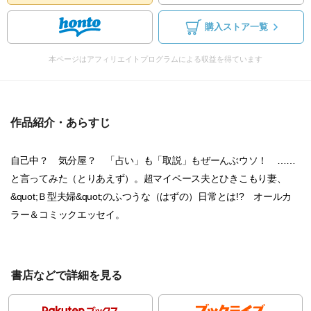
購入ストア一覧
本ページはアフィリエイトプログラムによる収益を得ています
作品紹介・あらすじ
自己中？ 気分屋？ 「占い」も「取説」もぜーんぶウソ！ ……
と言ってみた（とりあえず）。超マイペース夫とひきこもり妻、
&quot;Ｂ型夫婦&quot;のふつうな（はずの）日常とは!? オールカ
ラー＆コミックエッセイ。
書店などで詳細を見る