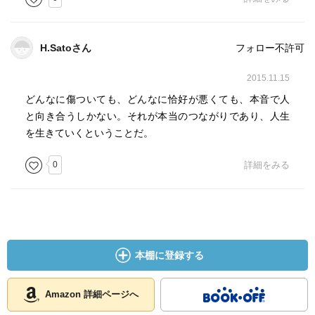
理由の分からない気がかり
夏目漱石、ドストエフスキー
H.Satoさん
フォロー不許可
ネタバレ多数あり。なるほどと思いながらも、結果を読者
2015.11.15
に委ねるのなら答えはひとつじゃないから、違った読み方
どんなに傷ついても、どんなに恰好が悪くても、本音で人
もできるということで。
と向き合うしかない。それが本当のつながりであり、人生
を生きていくということだ。
0
詳細をみる
本棚に登録する
Amazon 詳細ページへ