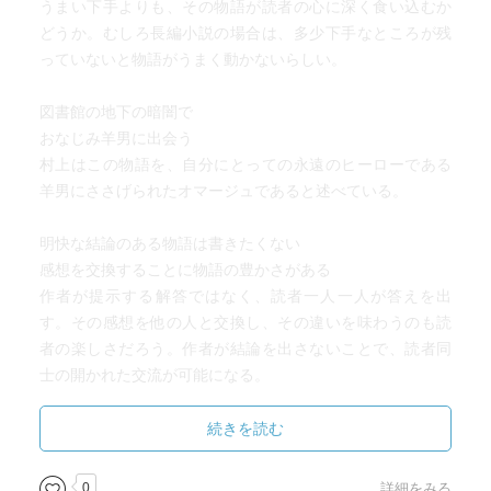
うまい下手よりも、その物語が読者の心に深く食い込むか
どうか。むしろ長編小説の場合は、多少下手なところが残
っていないと物語がうまく動かないらしい。
図書館の地下の暗闇で
おなじみ羊男に出会う
村上はこの物語を、自分にとっての永遠のヒーローである
羊男にささげられたオマージュであると述べている。
明快な結論のある物語は書きたくない
感想を交換することに物語の豊かさがある
作者が提示する解答ではなく、読者一人一人が答えを出
す。その感想を他の人と交換し、その違いを味わうのも読
者の楽しさだろう。作者が結論を出さないことで、読者同
士の開かれた交流が可能になる。
エッセイは「ビール会社の作るウーロン茶のようなもの」
続きを読む
村上ラヂオでしたっけ。
0
詳細をみる