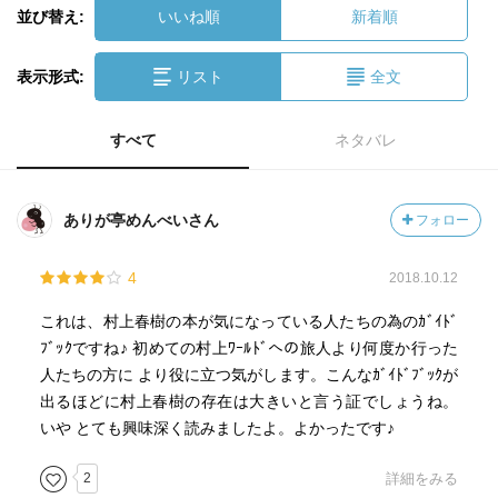
並び替え:
いいね順
新着順
表示形式:
リスト
全文
すべて
ネタバレ
ありが亭めんべいさん
フォロー
4
2018.10.12
これは、村上春樹の本が気になっている人たちの為のｶﾞｲﾄﾞ
ﾌﾞｯｸですね♪ 初めての村上ﾜｰﾙﾄﾞへの旅人より何度か行った
人たちの方に より役に立つ気がします。こんなｶﾞｲﾄﾞﾌﾞｯｸが
出るほどに村上春樹の存在は大きいと言う証でしょうね。
いや とても興味深く読みましたよ。よかったです♪
2
詳細をみる