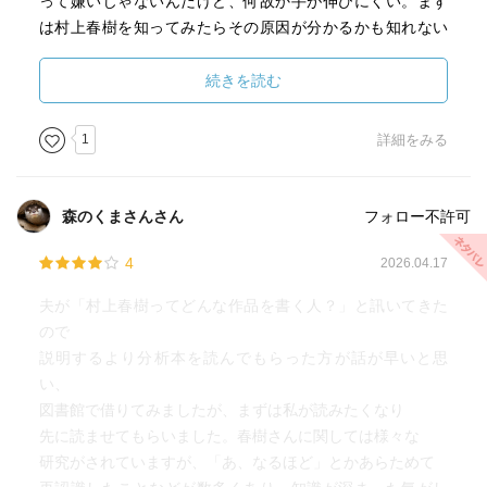
って嫌いじゃないんだけど、何故か手が伸びにくい。まず
は村上春樹を知ってみたらその原因が分かるかも知れない
と考え、本書を手にしたので、作品ごとに読み解くための
ポイントや物語の重要なキーワードが解説されているだけ
続きを読む
で有難い。
1
詳細をみる
例えば、恥ずかしながら四部作すら深く知らない為、主人
公が同一人物であることや全て親友鼠との物語であること
森のくまさんさん
フォロー不許可
すら知らなかった。四部作は複雑に絡み合っているよう
で、それを解説する年表まである(これ作るのに時間かかっ
4
2026.04.17
ただろうな)。ありがたいありがたい。
夫が「村上春樹ってどんな作品を書く人？」と訊いてきた
ので
説明するより分析本を読んでもらった方が話が早いと思
作品解説以外だと、小説家になるまでの半生、作品の変
い、
化、長編と短編の特徴、国内外の評価、日常生活などがあ
図書館で借りてみましたが、まずは私が読みたくなり
る。ヤクルト開幕戦観戦中に小説を書いてみようと思い立
先に読ませてもらいました。春樹さんに関しては様々な
ったなんて知らなかった。個人的には、村上文学の源流や
研究がされていますが、「あ、なるほど」とかあらためて
翻訳業へのスタンスが印象深い。特に、翻訳はあれだけ腰