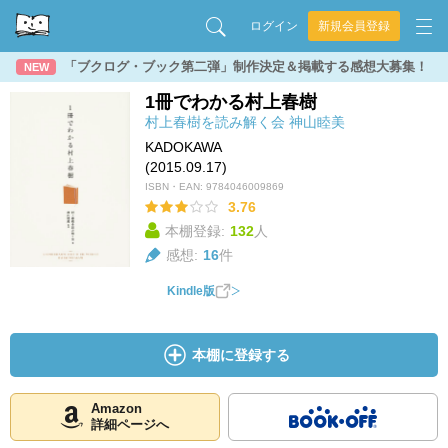
ログイン
新規会員登録
「ブクログ・ブック第二弾」制作決定＆掲載する感想大募集！
NEW
1冊でわかる村上春樹
村上春樹を読み解く会
神山睦美
KADOKAWA
(2015.09.17)
ISBN・EAN:
9784046009869
3.76
本棚登録:
132
人
感想:
16
件
Kindle版
本棚に登録する
Amazon
詳細ページへ