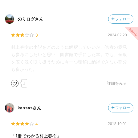
のりログさん
フォロー
3
2024.02.20
村上春樹の小説をどのように解釈していいか、他者の意見
も参考にしたいと思い、図書館で手にした本。でも、全般
を広く浅く取り扱うために今一つ理解に納得できない部分
も多かった。
1
詳細をみる
kansasさん
フォロー
4
2018.10.01
「1冊でわかる村上春樹」