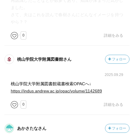
再認識したことなどが数多くあり、知識が深まった気がし
を据えてやっていたなんて。そりゃ作品出るのも遅くなる
ました。
訳だ。
さて、夫はこれを読んで春樹さんにどんなイメージを持つ
やら？？
なるほど、確かに新しい視点を提供された気がする。まず
0
詳細をみる
は四部作をゆっくりと読むかな。
桃山学院大学附属図書館さん
フォロー
2025.09.29
桃山学院大学附属図書館蔵書検索OPACへ↓
https://indus.andrew.ac.jp/opac/volume/1142689
0
詳細をみる
あかさたなさん
フォロー