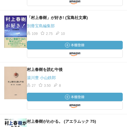
「村上春樹」が好き! (宝島社文庫)
別冊宝島編集部
109
2.75
10
村上春樹を読む午後
湯川豊 小山鉄郎
27
3.50
8
村上春樹がわかる。 (アエラムック 75)