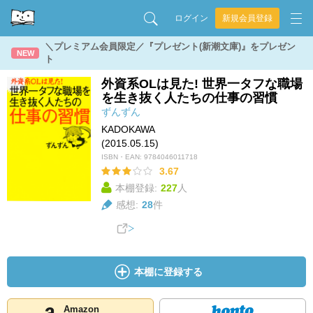
ログイン
新規会員登録
＼プレミアム会員限定／『プレゼント(新潮文庫)』をプレゼン
NEW
ト
外資系OLは見た! 世界一タフな職場
を生き抜く人たちの仕事の習慣
ずんずん
KADOKAWA
(2015.05.15)
ISBN・EAN:
9784046011718
3.67
本棚登録:
227
人
感想:
28
件
本棚に登録する
Amazon