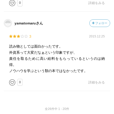
嫉妬心を呼び起こす要因が何かを考えて改善してい
0
詳細をみる
く。
５、身体はやばいくらい鍛えろ
頭のいい人はほんの一握り、最後は体力
yamatomaruさん
フォロー
６、孤独と友達になる
人間で平等な財産は、時間だけ。
3
2015.12.25
７、自分の限界は年齢で決まるわけではないことを知る
読み物としては面白かったです。
３年後のことなんて誰にもわからない。
外資系って大変だなぁという印象ですが、
仕事が人生のすべてではないが、今後のキャリアを考える
責任を取るために高い給料をもらっているというのは納
ことは、今後の人生を考えることだ。自分の人生をどうし
得。
たいか、そのために会社というリソースをどう利用できる
ノウハウを学ぶという類の本ではなかったです。
か、考えてみろ。
0
詳細をみる
女はオフィスに入れば４人の敵あり。
独女、プロ独女（経済力と気合が異なる）、既婚、子持
ち
この種類の中でしか話が合わない。
全26件中 1 - 20件