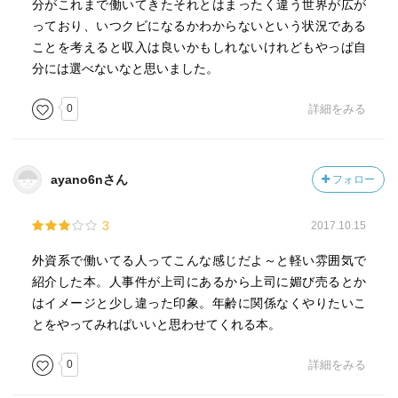
分がこれまで働いてきたそれとはまったく違う世界が広が
っており、いつクビになるかわからないという状況である
ことを考えると収入は良いかもしれないけれどもやっぱ自
分には選べないなと思いました。
0
詳細をみる
ayano6nさん
フォロー
3
2017.10.15
外資系で働いてる人ってこんな感じだよ～と軽い雰囲気で
紹介した本。人事件が上司にあるから上司に媚び売るとか
はイメージと少し違った印象。年齢に関係なくやりたいこ
とをやってみればいいと思わせてくれる本。
0
詳細をみる