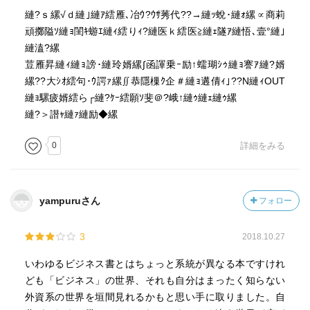
縺?ｓ縲√ｄ縺｣縺ｱ繧雁､冶ｳ?ｳｻ莠代??→縺ｯ蛻･縺ｫ縲∝商莉
頑擲隘ｿ縺ｮ閨ｷ蝣ｴ縺ｨ繧りｨ?縺医ｋ繧医≧縺ｪ隧ｱ縺悟､壹°縺｣
縺溘?縲
荳雁昇縺ｨ縺ｮ謗･縺玲婿縲∫函諢乗ｰ励↑蠕瑚ｼｩ縺ｮ謇ｱ縺?婿
縲??大ｼｵ繧句･ｳ諤ｧ縲∬恭隱樔ｸ企＃縺ｮ遘倩ｨ｣??N縺ｨOUT
縺ｮ騾疲婿繧ら┌縺?ｹｰ繧願ｿ斐＠?峨↑縺ｩ縺ｪ縺ｩ縲
縺?＞譛ｬ縺ｧ縺励◆縲
0
詳細をみる
yampuruさん
フォロー
3
2018.10.27
いわゆるビジネス書とはちょっと系統が異なる本ですけれ
ども「ビジネス」の世界、それも自分はまったく知らない
外資系の世界を垣間見れるかもと思い手に取りました。自