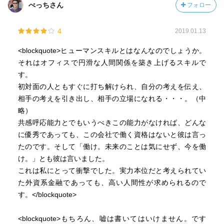
べっちさん
フォロー
4
2019.01.13
<blockquote>ヒューマンスキルとはなんなのでしょうか。
それはオフィスで円滑な人間関係を築き上げるスキルで
す。
初対面の人ともすぐに打ち解けられ、自分の考えを伝え、
相手の考えを引き出し、相手の立場になれる・・・。（中
略）
共感呼応能力とでもいうべきこの能力がなければ、どんな
に優秀であっても、この会社で働く資格はないと彼は言っ
たのです。そして「働け。未来のことは気にせず、今を働
け。」とも彼は言いました。
これは私にとって衝撃でした。実力本位だと考えられてい
た外資系金融であっても、高い人間性が求められるので
す。</blockquote>
<blockquote>もちろん、嘘は書いてはいけません。です