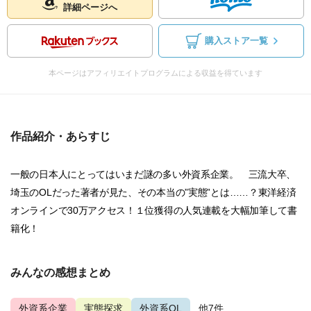
詳細ページへ
購入ストア一覧
本ページはアフィリエイトプログラムによる収益を得ています
作品紹介・あらすじ
一般の日本人にとってはいまだ謎の多い外資系企業。 三流大卒、
埼玉のOLだった著者が見た、その本当の”実態”とは……？東洋経済
オンラインで30万アクセス！１位獲得の人気連載を大幅加筆して書
籍化！
みんなの感想まとめ
外資系企業
実態探求
外資系OL
...他7件