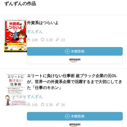
ずんずんの作品
外資系はつらいよ
ずんずん
148
3.38
23
エリートに負けない仕事術 超ブラック企業の元OL
が、世界一の外資系企業で活躍するまで大切にしてき
た「仕事のキホン」
ずんずん
145
3.38
16