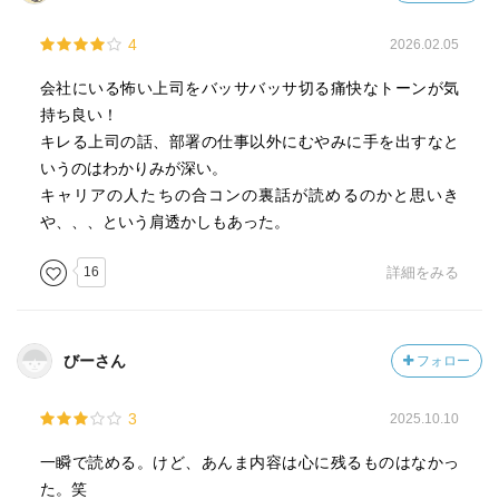
4
2026.02.05
会社にいる怖い上司をバッサバッサ切る痛快なトーンが気
持ち良い！
キレる上司の話、部署の仕事以外にむやみに手を出すなと
いうのはわかりみが深い。
キャリアの人たちの合コンの裏話が読めるのかと思いき
や、、、という肩透かしもあった。
16
詳細をみる
びーさん
フォロー
3
2025.10.10
一瞬で読める。けど、あんま内容は心に残るものはなかっ
た。笑