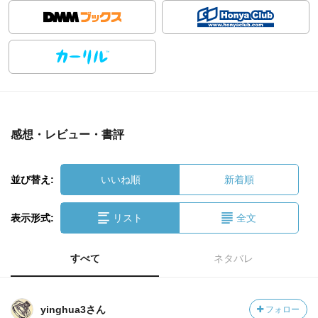
感想・レビュー・書評
並び替え:
いいね順
新着順
表示形式:
リスト
全文
すべて
ネタバレ
yinghua3さん
フォロー