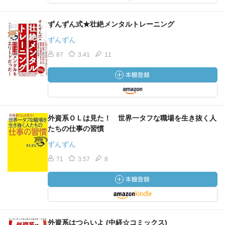
ずんずん式★壮絶メンタルトレーニング
ずんずん
87
3.41
11
外資系ＯＬは見た！ 世界一タフな職場を生き抜く人
たちの仕事の習慣
ずんずん
71
3.57
8
外資系はつらいよ (中経☆コミックス)