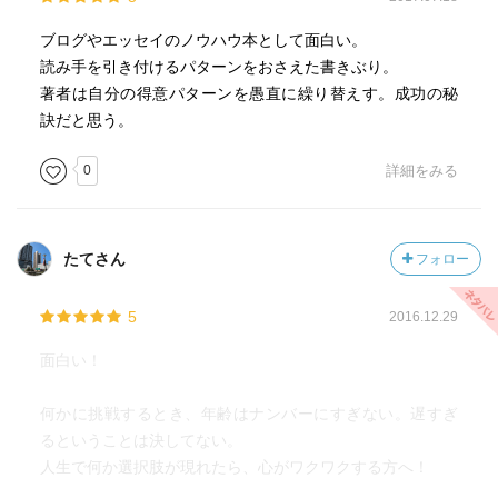
ブログやエッセイのノウハウ本として面白い。
読み手を引き付けるパターンをおさえた書きぶり。
著者は自分の得意パターンを愚直に繰り替えす。成功の秘
訣だと思う。
0
詳細をみる
たてさん
フォロー
5
2016.12.29
面白い！
何かに挑戦するとき、年齢はナンバーにすぎない。遅すぎ
るということは決してない。
人生で何か選択肢が現れたら、心がワクワクする方へ！