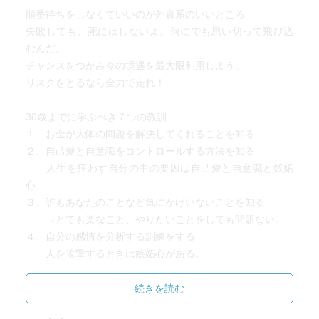
順番待ちをしなくていいのが外資系のいいところ
失敗しても、死にはしないよ。何にでも思い切って飛び込
むんだ。
チャンスをつかみ今の境遇を最大限利用しよう。
リスクをとるなら全力で走れ！
30歳までに学ぶべき７つの教訓
１、お金が大体の問題を解決してくれることを知る
２、自己愛と自意識をコントロールする方法を知る
人生を狂わす自分の中の要因は自己愛と自意識と嫉妬
心
３、誰もあなたのことなど気にかけいないことを知る
→とても楽なこと、やりたいことをしても問題ない。
４、自分の感情を分析する訓練をする
人を攻撃するときは嫉妬心がある。
（自分がやりたくてもできないことをやっている、
自分が苦労したことをやっていない、
続きを読む
自分より優れたものを持っている）