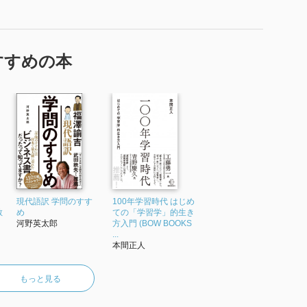
すすめの本
現代語訳 学問のすす
100年学習時代 はじめ
教
め
ての「学習学」的生き
河野英太郎
方入門 (BOW BOOKS
...
本間正人
もっと見る