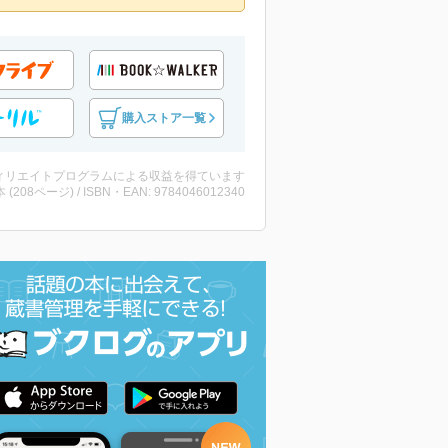
購入ストア一覧
ィリエイトプログラムによる収益を得ています
・本 (208ページ) / ISBN・EAN: 9784046012340