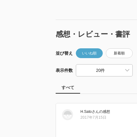
感想・レビュー・書評
並び替え
いいね順
新着順
表示件数
すべて
H.Sato
さん
の感想
2017年7月15日