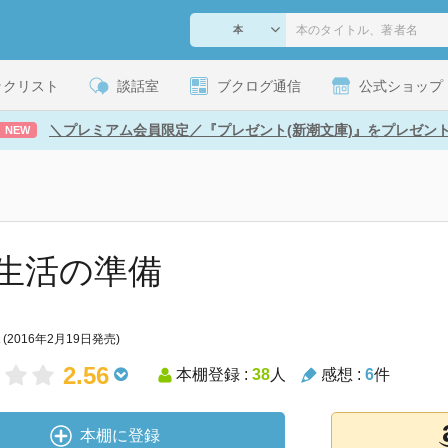
ックリスト
談話室
ブクログ通信
公式ショップ
＼プレミアム会員限定／『プレゼント(新潮文庫)』をプレゼン
NEW
生活の準備
(2016年2月19日発売)
2.56
本棚登録 :
38
人
感想 :
6
件
本棚に登録