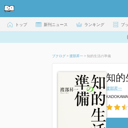
トップ
新刊ニュース
ランキング
ブ
ブクログ
>
渡部昇一
>
知的生活の準備
知的
渡部昇一
KADOKAWA