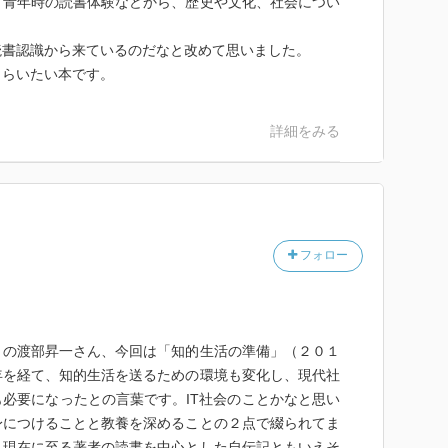
、青年時の読書体験などから、歴史や文化、社会につい
読書認識から来ているのだなと改めて思いました。
もらいたい本です。
詳細をみる
フォロー
）の渡部昇一さん、今回は「知的生活の準備」（２０１
年を経て、知的生活を送るための環境も変化し、現代社
必要になったとの言葉です。IT社会のことかなと思い
身につけることと教養を深めることの２点で綴られてま
ら現在に至る著者の読書を中心とした自伝記ともいえそ