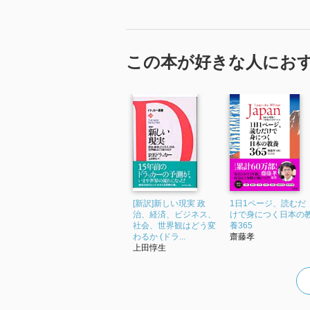
この本が好きな人にお
[新訳]新しい現実 政
1日1ページ、読むだ
治、経済、ビジネス、
けで身につく日本の
社会、世界観はどう変
養365
わるか (ドラ...
齋藤孝
上田惇生