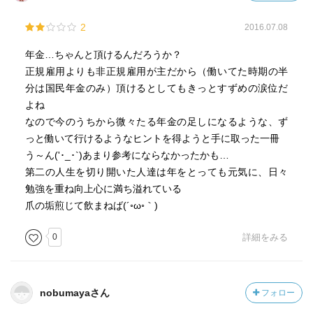
2
2016.07.08
年金…ちゃんと頂けるんだろうか？
正規雇用よりも非正規雇用が主だから（働いてた時期の半
分は国民年金のみ）頂けるとしてもきっとすずめの涙位だ
よね
なので今のうちから微々たる年金の足しになるような、ず
っと働いて行けるようなヒントを得ようと手に取った一冊
う～ん('･_･`)あまり参考にならなかったかも…
第二の人生を切り開いた人達は年をとっても元気に、日々
勉強を重ね向上心に満ち溢れている
爪の垢煎じて飲まねば(´◦ω◦｀)
0
詳細をみる
nobumayaさん
フォロー