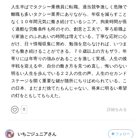
人生半ばでタクシー乗務員に転職。過当競争激しく危険で
離職も多いタクシー業界にありながら、年収を減らすこと
なく１０年間元気に働き続けているシニア。拘束時間が長
く過酷な労働条件も何のその。創意と工夫で、寧ろ前職よ
り家族とのふれあいの時間は増えている。丁寧な応対に心
がけ、日々情報収集に努め、勉強を怠らなければ、いつま
でも働き続けることができる。７０歳以上の方もザラ。年
寄りには年寄りの強みがあることを激しく実感。人生の後
半戦を迎える中、自分の働き方を見つめ直し、悔いのない
明るい人生を歩んでいる２２人の生の声。人生のセカンド
ステージを開く重要な鍵が随所にちりばめられている。こ
の日本、まだまだ捨てたもんじゃない。将来に明るい希望
の灯をともしてもらえた。
0
詳細をみる
いちごジュニアさん
フォロー