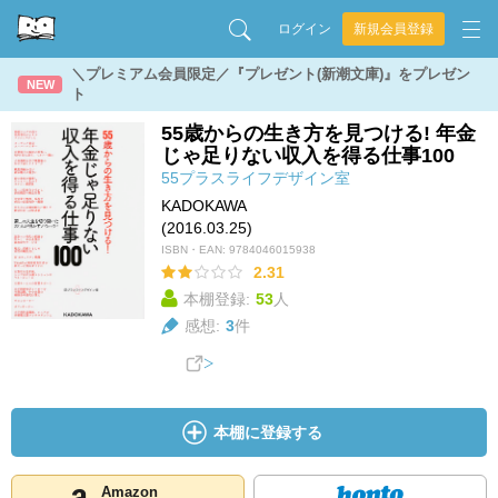
ログイン
新規会員登録
＼プレミアム会員限定／『プレゼント(新潮文庫)』をプレゼン
NEW
ト
55歳からの生き方を見つける! 年金
じゃ足りない収入を得る仕事100
55プラスライフデザイン室
KADOKAWA
(2016.03.25)
ISBN・EAN:
9784046015938
2.31
本棚登録:
53
人
感想:
3
件
本棚に登録する
Amazon