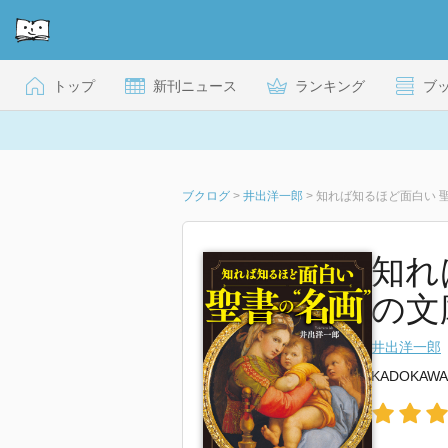
トップ
新刊ニュース
ランキング
ブ
ブクログ
>
井出洋一郎
>
知れば知るほど面白い 聖
知れ
の文
井出洋一郎
KADOKAWA