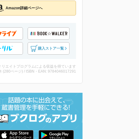
Amazon詳細ページへ
購入ストア一覧
ィリエイトプログラムによる収益を得ています
・本 (280ページ) / ISBN・EAN: 9784046017291