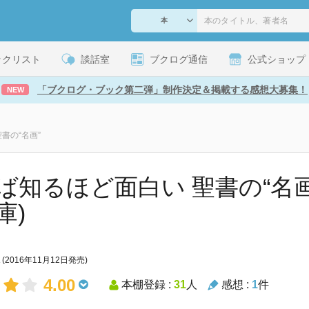
ックリスト
談話室
ブクログ通信
公式ショップ
「ブクログ・ブック第二弾」制作決定＆掲載する感想大募集！
NEW
書の“名画”
ば知るほど面白い 聖書の“名画”
庫)
(2016年11月12日発売)
4.00
本棚登録 :
31
人
感想 :
1
件