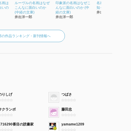
名画は
ルーヴルの名画はなぜ
印象派の名画はなぜこ
名画のネコはなんで
白いの
こんなに面白いのか
んなに面白いのか (中
知っている
(中経の文庫)
経の文庫)
井出洋一郎
井出洋一郎
井出洋一郎
郎の作品ランキング・新刊情報へ
のりしげ
つばさ
サクランボ
藤田忠
1716290番目の読書家
yamame1209