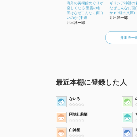
海外の美術館めぐりが
ギリシア神話の
楽しくなる 聖書の名
なぜこんなに面
画はなぜこんなに面白
か (中経の文庫)
いのか (中経...
井出洋一郎
井出洋一郎
井出洋一
最近本棚に登録した人
ないろ
阿笠紅莉栖
白神星