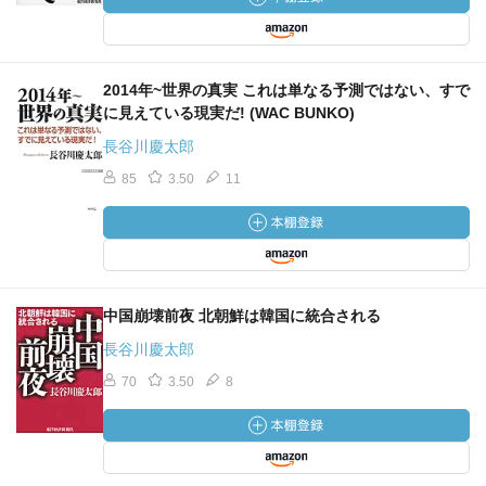
2014年~世界の真実 これは単なる予測ではない、すで
に見えている現実だ! (WAC BUNKO)
長谷川慶太郎
85
3.50
11
中国崩壊前夜 北朝鮮は韓国に統合される
長谷川慶太郎
70
3.50
8