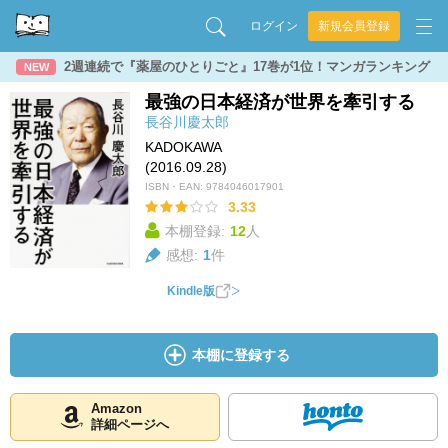
ログイン
新規会員登録
2週連続で『薬屋のひとりごと』17巻が1位！マンガランキング
NEW
最強の日本経済が世界を牽引する
長谷川慶太郎
KADOKAWA
(2016.09.28)
ISBN・EAN:
9784046017901
3.33
本棚登録:
12
人
感想:
1
件
Kindle版
本棚に登録する
Amazon
詳細ページへ