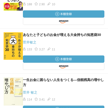
188
2.90
10
あなたと子どものお金が増える大金持ちの知恵袋30
菅井敏之
133
3.27
11
一生お金に困らない人生をつくる―信頼残高の増やし
方
菅井 敏之
114
3.41
12