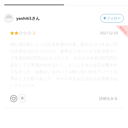
yashiti1さん
フォロー
2
2017.12.10
銀行員の私にとっては名前負けの本。銀行とのつきあい方
の大切さはわかったけど、著者はメガバンクで支店長やっ
て年収1500万円はもらってた人。その人か年収300万円の
話をしても実感がわかないし、どこにもそんな話が書かれ
てなかった。結局はいまのバブル前に安い中古アパートを
買えた人の話であって、今からやる人にはなんの意味もな
いアドバイス。
0
詳細をみる