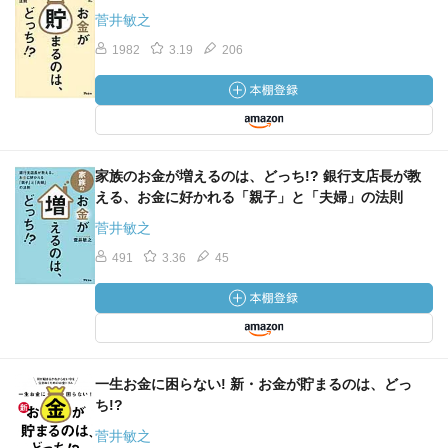
菅井敏之
1982
3.19
206
家族のお金が増えるのは、どっち!? 銀行支店長が教
える、お金に好かれる「親子」と「夫婦」の法則
菅井敏之
491
3.36
45
一生お金に困らない! 新・お金が貯まるのは、どっ
ち!?
菅井敏之