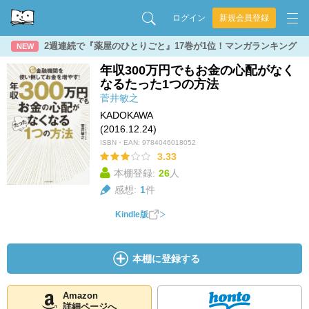
ログイン
新規会員登録
2週連続で『薬屋のひとりごと』17巻が1位！マンガランキング
NEW
年収300万円でもお金の心配がなく
なるたった1つの方法
菅井敏之
KADOKAWA
(2016.12.24)
ISBN・EAN:
9784046018052
3.33
本棚登録:
26
人
感想:
1
件
Kindle版
本棚に登録する
Amazon
詳細ページへ