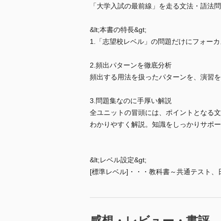
「大学入試の最前線」を走る文法・語法問
&lt;本書の特長&gt;
1.「志望校レベル」の問題だけにフォー
2.頻出パターンを徹底分析
頻出する用法を扱ったパターンを、演習を
3.問題集なのに手厚い解説
全ユニットの冒頭には、ポイントとなる文
わかりやすく解説。知識をしっかりサポー
&lt;レベル設定&gt;
[標準レベル]・・・教科書～共通テスト、
感想・レビュー・書評