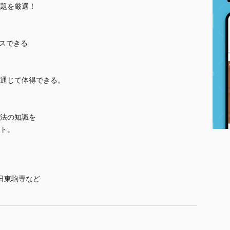
題を厳選！
カスできる
通じて体得できる。
法の知識を
ト。
日東駒専など