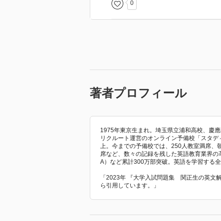
0
著者プロフィール
1975年東京生まれ。埼玉県立浦和高校、慶應
リクルート運営のオンライン予備校「スタデ
上。今までの予備校では、250人教室満席、
席など、数々の記録を残した英語教育業界の革
A）など累計300万部突破。英語を学習する
「2023年 『大学入試問題集 関正生の英
ら引用しています。」