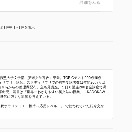
詳細をみる
全1件中 1 - 1件を表示
義塾大学文学部（英米文学専攻）卒業。TOEICテスト990点満点。
ィサプリ」講師。スタディサプリでの有料受講者数は年間20万人以
朝６時からの整理券配布、立ち見講座、１日６講座200名全講座で満
命児。著書は『世界一わかりやすい英文法の授業』（KADOKAW
全世代に強力な影響を与えている。
文解釈ポラリス［１ 標準～応用レベル］』 で使われていた紹介文か