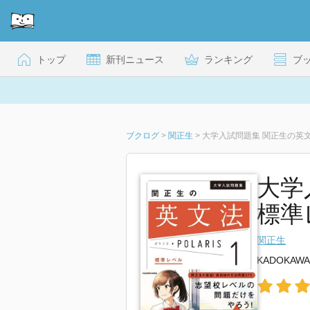
トップ
新刊ニュース
ランキング
ブ
ブクログ
>
関正生
>
大学入試問題集 関正生の英文
大学
標準
関正生
KADOKAWA