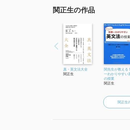
関正生の作品
真・英文法大全
関先生が教える 
関正生
一わかりやすい
の授業
関正生
関正生