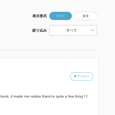
表示形式
リスト
全文
絞り込み
フォロー
ook, it made me realize there're quite a few thing I f