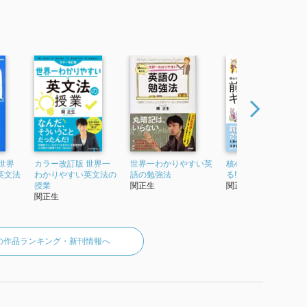
世界
カラー改訂版 世界一
世界一わかりやすい英
核心のイメージがわ
英文法
わかりやすい英文法の
語の勉強法
る!前置詞キャラ図鑑
授業
関正生
関正生
関正生
の作品ランキング・新刊情報へ