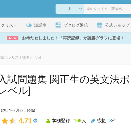
ックリスト
談話室
ブクログ通信
公式ショップ
お待たせしました！「再読記録」が読書グラフに登場！
NEW
法ポラリス[1 標準レベル]
入試問題集 関正生の英文法ポ
レベル]
(2017年7月22日発売)
4.71
本棚登録 :
169
人
感想 :
3
件