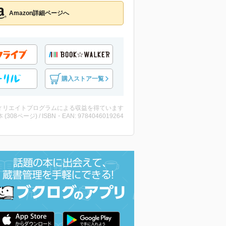
Amazon詳細ページへ
購入ストア一覧
ィリエイトプログラムによる収益を得ています
・本 (308ページ) / ISBN・EAN: 9784046019264