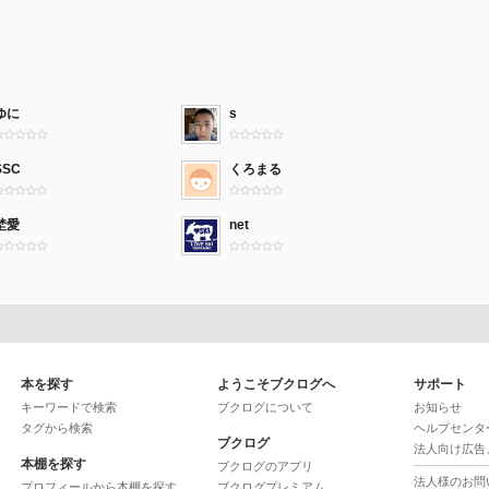
ゆに
s
SSC
くろまる
埜愛
net
本を探す
ようこそブクログへ
サポート
キーワードで検索
ブクログについて
お知らせ
タグから検索
ヘルプセンタ
ブクログ
法人向け広告
本棚を探す
ブクログのアプリ
法人様のお問
プロフィールから本棚を探す
ブクログプレミアム