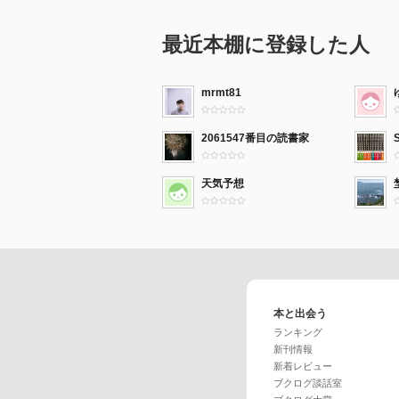
最近本棚に登録した人
mrmt81
2061547番目の読書家
天気予想
本と出会う
ランキング
新刊情報
新着レビュー
ブクログ談話室