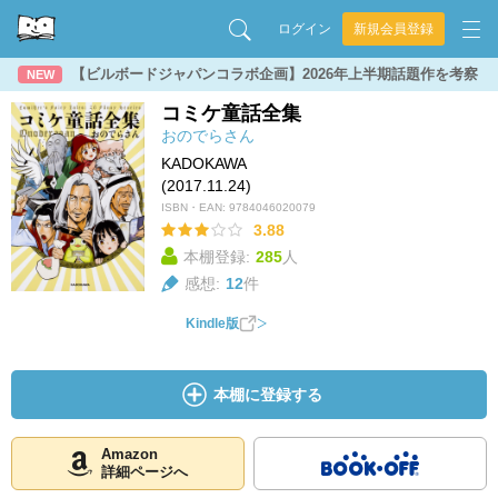
ログイン
新規会員登録
【ビルボードジャパンコラボ企画】2026年上半期話題作を考察
NEW
コミケ童話全集
おのでらさん
KADOKAWA
(2017.11.24)
ISBN・EAN:
9784046020079
3.88
本棚登録:
285
人
感想:
12
件
Kindle版
本棚に登録する
Amazon
詳細ページへ