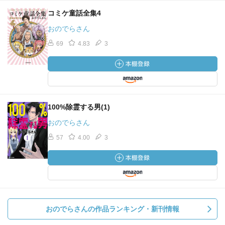
コミケ童話全集4
おのでらさん
69
4.83
3
100%除霊する男(1)
おのでらさん
57
4.00
3
おのでらさんの作品ランキング・新刊情報