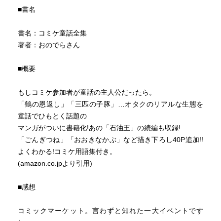
■書名
書名：コミケ童話全集
著者：おのでらさん
■概要
もしコミケ参加者が童話の主人公だったら。
「鶴の恩返し」「三匹の子豚」…オタクのリアルな生態を
童話でひもとく話題の
マンガがついに書籍化!あの「石油王」の続編も収録!
「ごんぎつね」「おおきなかぶ」など描き下ろし40P追加!!
よくわかる!コミケ用語集付き。
(amazon.co.jpより引用)
■感想
コミックマーケット。言わずと知れた一大イベントです