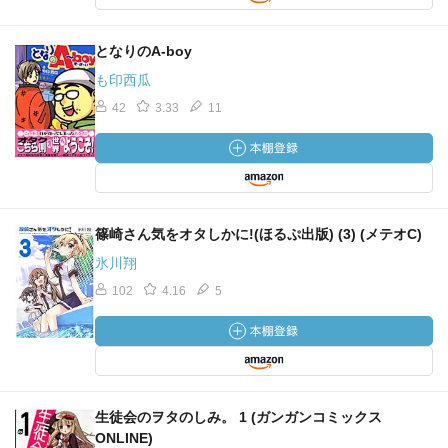
となりのA-boy
も印西瓜
42
3.33
11
篠崎さん気をオタしかに!(ほるぷ出版) (3) (メテオC)
氷川翔
102
4.16
5
生徒会のヲタのしみ。 1 (ガンガンコミックス
ONLINE)