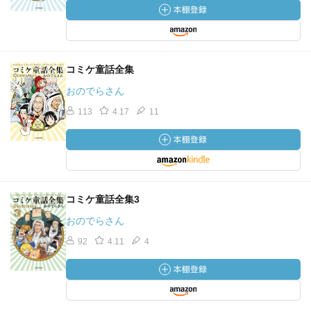
コミケ童話全集
おのでらさん
113
4.17
11
コミケ童話全集3
おのでらさん
92
4.11
4