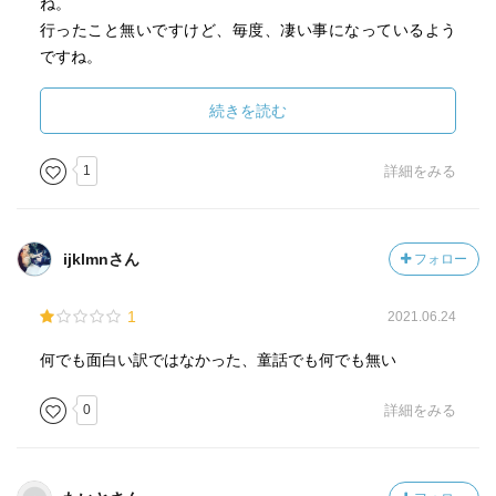
ね。
行ったこと無いですけど、毎度、凄い事になっているよう
ですね。
一度行ってみたいと思いますが、いつもあの混雑を見て行
かなくてもいいかな～と
続きを読む
思うと同時に、「自分はそれほど興味が無いんだな～」と
毎年思わせてくれるイベント
1
詳細をみる
です。
そのイベントのあるある？か何かを元にしたギャグ本で
す。
ijklmnさん
フォロー
自分はイベントに行ったことないので、この内容が実話に
1
2021.06.24
どれほど沿っているか
分かりません。
何でも面白い訳ではなかった、童話でも何でも無い
それでも楽しめるぐらいのレベルで描かれていますので、
実際に参加されている方は
0
詳細をみる
もっと読んで楽しめるのだと思います。
コミケに参加している方には、オススメ本ですね。