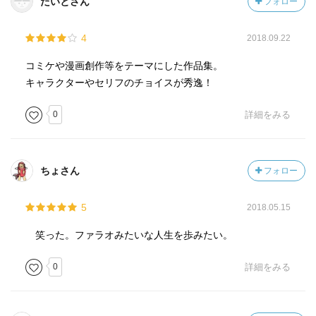
たいとさん
フォロー
なお、どうでもいいですが、この絵、昔ジャンプで連載し
4
2018.09.22
てたギャグ漫画に似てると感じました。
題名忘れてしまったけど。
コミケや漫画創作等をテーマにした作品集。
キャラクターやセリフのチョイスが秀逸！
0
詳細をみる
ちょさん
フォロー
5
2018.05.15
笑った。ファラオみたいな人生を歩みたい。
0
詳細をみる