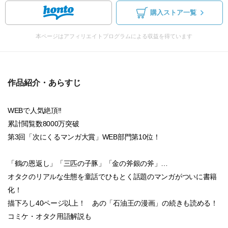
購入ストア一覧
本ページはアフィリエイトプログラムによる収益を得ています
作品紹介・あらすじ
WEBで人気絶頂!!
累計閲覧数8000万突破
第3回「次にくるマンガ大賞」WEB部門第10位！
「鶴の恩返し」「三匹の子豚」「金の斧銀の斧」…
オタクのリアルな生態を童話でひもとく話題のマンガがついに書籍
化！
描下ろし40ページ以上！ あの「石油王の漫画」の続きも読める！
コミケ・オタク用語解説も