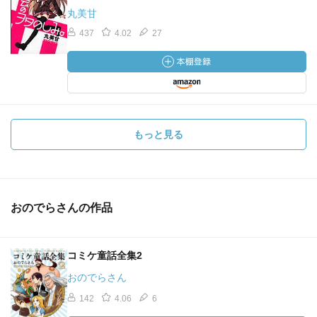
丸美甘
437
4.02
27
もっと見る
おのでらさんの作品
コミケ童話全集2
おのでらさん
142
4.06
6