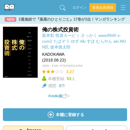
ログイン
新規会員登録
2週連続で『薬屋のひとりごと』17巻が1位！マンガランキング
NEW
俺の株式投資術
坂本彰
投資カービィ
さっかく
www9945
v-
com2
たぱぞう
ゆず
Aki
すぽ
むらやん
aki
AKI
N氏
坂本慎太郎
KADOKAWA
(2018.08.22)
ISBN・EAN:
9784046024459
3.27
本棚登録:
53
人
感想:
2
件
Kindle版
本棚に登録する