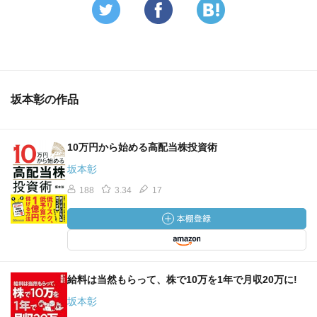
坂本彰の作品
10万円から始める高配当株投資術
坂本彰
188
3.34
17
給料は当然もらって、株で10万を1年で月収20万に!
坂本彰