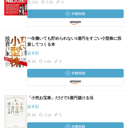
103
3.50
9
一生働いても貯められない1億円をすごい小型株に投
資してつくる本
坂本彰
65
3.00
9
「小売お宝株」だけで1億円儲ける法
坂本彰
60
3.18
5