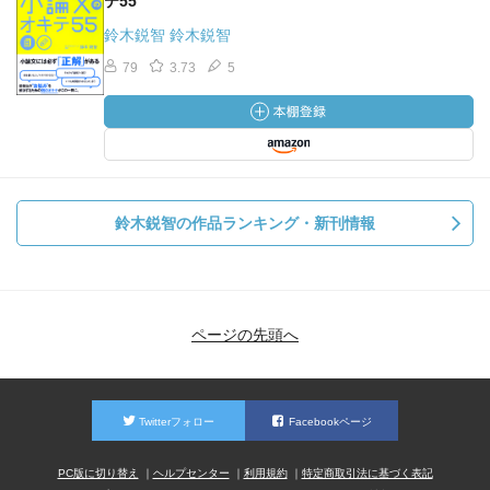
テ55
鈴木鋭智 鈴木鋭智
79
3.73
5
鈴木鋭智の作品ランキング・新刊情報
ページの先頭へ
Twitterフォロー
Facebookページ
PC版に切り替え
ヘルプセンター
利用規約
特定商取引法に基づく表記