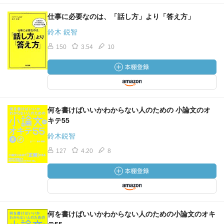
仕事に必要なのは、「話し方」より「答え方」
鈴木 鋭智
150
3.54
10
何を書けばいいかわからない人のための 小論文のオ
キテ55
鈴木鋭智
127
4.20
8
何を書けばいいかわからない人のための小論文のオキ