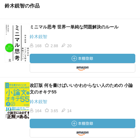
鈴木鋭智の作品
ミニマル思考 世界一単純な問題解決のルール
鈴木鋭智
168
2.88
20
改訂版 何を書けばいいかわからない人のための 小論
文のオキテ55
鈴木鋭智
164
3.65
14