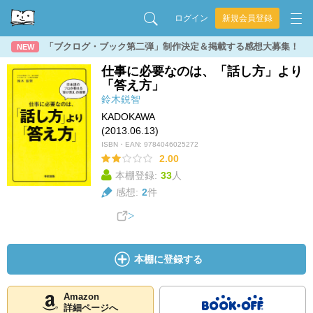
ログイン
新規会員登録
「ブクログ・ブック第二弾」制作決定＆掲載する感想大募集！
NEW
仕事に必要なのは、「話し方」より
「答え方」
鈴木鋭智
KADOKAWA
(2013.06.13)
ISBN・EAN:
9784046025272
2.00
本棚登録:
33
人
感想:
2
件
本棚に登録する
Amazon
詳細ページへ