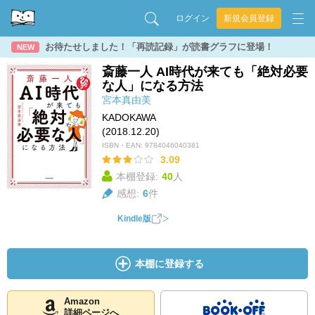
ログイン
新規会員登録
お待たせしました！「再読記録」が読書グラフに登場！
NEW
斎藤一人 AI時代が来ても「絶対必要
な人」になる方法
宮本真由美
KADOKAWA
(2018.12.20)
ISBN・EAN:
9784046040381
3.09
本棚登録:
40
人
感想:
6
件
Kindle版
本棚に登録する
Amazon
詳細ページへ