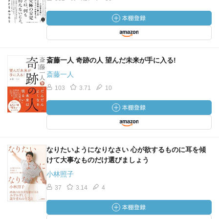
斎藤一人 奇跡の人 望んだ未来が手に入る!
斎藤一人
103
3.71
10
なりたいようになりなさい 心が欲するものに耳を傾
けて大事なものだけ選びましょう
小林照子
37
3.14
4