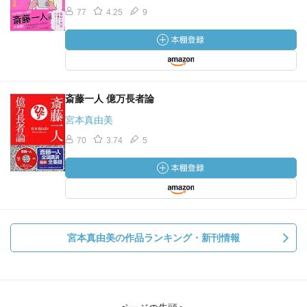
77
4.25
9
斎藤一人 億万長者論
宮本真由美
70
3.74
5
宮本真由美の作品ランキング・新刊情報