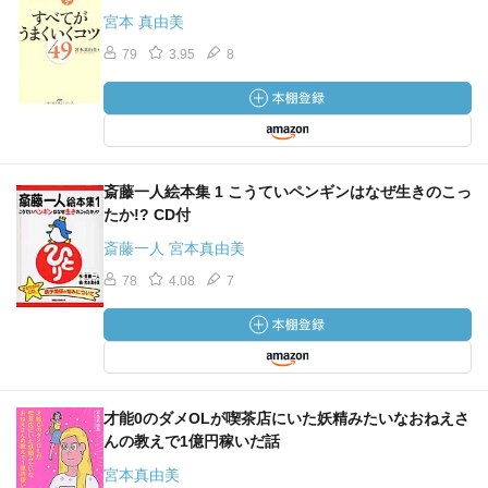
宮本 真由美
79
3.95
8
斎藤一人絵本集 1 こうていペンギンはなぜ生きのこっ
たか!? CD付
斎藤一人 宮本真由美
78
4.08
7
才能0のダメOLが喫茶店にいた妖精みたいなおねえさ
んの教えで1億円稼いだ話
宮本真由美