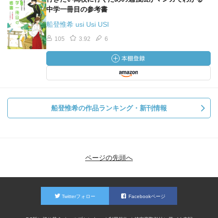
中学一冊目の参考書
船登惟希 usi Usi USI
105
3.92
6
船登惟希の作品ランキング・新刊情報
ページの先頭へ
Twitterフォロー
Facebookページ