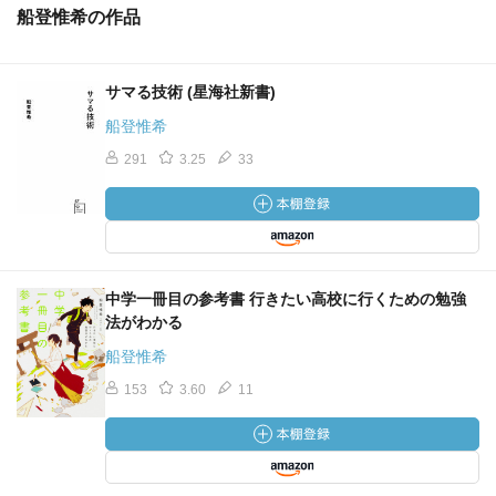
船登惟希の作品
サマる技術 (星海社新書)
船登惟希
291
3.25
33
中学一冊目の参考書 行きたい高校に行くための勉強
法がわかる
船登惟希
153
3.60
11