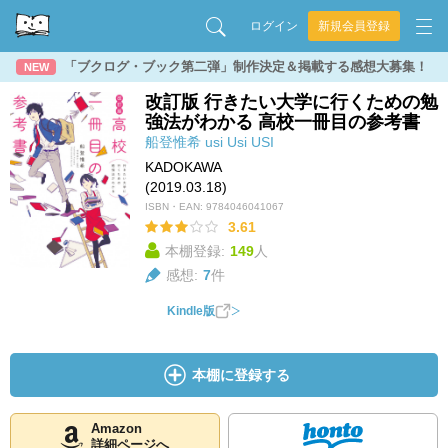
ログイン
新規会員登録
「ブクログ・ブック第二弾」制作決定＆掲載する感想大募集！
NEW
改訂版 行きたい大学に行くための勉
強法がわかる 高校一冊目の参考書
船登惟希
usi
Usi
USI
KADOKAWA
(2019.03.18)
ISBN・EAN:
9784046041067
3.61
本棚登録:
149
人
感想:
7
件
Kindle版
本棚に登録する
Amazon
詳細ページへ