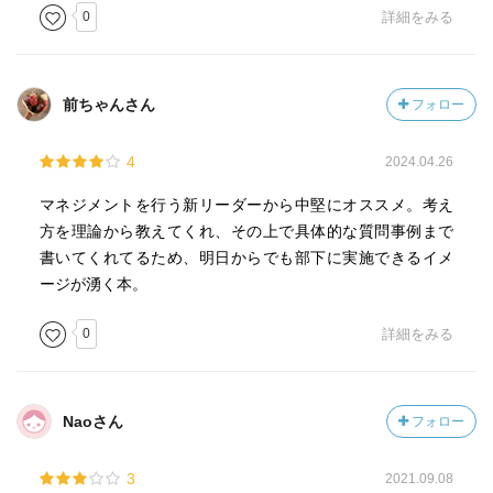
アドバイスするのではなく、質問しながら相手がその答え
0
詳細をみる
CONNECT(結びつける)：
を自分で見つける手助けをしてあげること
・部下と会社の目標を結びつける
強制されたと思わせない。
・心と頭を結びつける
・協力的環境を構築する
前ちゃんさん
フォロー
・討論や意思決定を奨励する
TRUST(信じて任せる)：
4
2024.04.26
・部下を信頼し、意思決定を任せる
マネジメントを行う新リーダーから中堅にオススメ。考え
・信頼に必要な要素を認識する
方を理論から教えてくれ、その上で具体的な質問事例まで
・不信が持つ影響力を理解し、信頼した人に
書いてくれてるため、明日からでも部下に実施できるイメ
裏切られたときに何が起きるのかを把握する
ージが湧く本。
COACH(コーチング)：
・コーチングを行うのが適切な状況か確認する
0
詳細をみる
・部下が成功する上で必要な指導を行う
・信頼関係を構築した上で指導を行う
APPRECIATE(感謝する)：
・さまざまな探求の旅を評価する
Naoさん
フォロー
・成功や業績を認める
3
2021.09.08