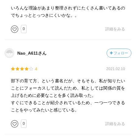
・個人の業績を測る理論：AMO理論
いろんな理論があまり整理されずにたくさん書いてあるの
P = f(A, M, O)
でちょっととっつきにくいかな。。
P：Performance
A：Ability
0
詳細をみる
M：Motivation
O：Opportunity
上記だから、そもそもスキルが無いといけない
ということなのかなとは思う。
Nao_A611さん
フォロー
・部下への対応の仕方は習熟度に合わせて、
4
2021.02.10
4段階ある。
部下の育て方、という書名だが、そもそも、私が知りたい
指示 → コーチング → 支援 → 権限委譲
ことにフォーカスして読んだため、私としては関係の質を
上げるために必要なことを多く読み取った。
・ブレイクスルー（急激な成長）のきっかけ
すぐにできることが紹介されているため、一つ一つできる
①修羅場の経験
ことをやってみたいと感じている。
②重要な他者との出会い
③現業部門と本社間接部門間の異動
0
詳細をみる
圧倒的に①が多いんだろうなあとは思う。