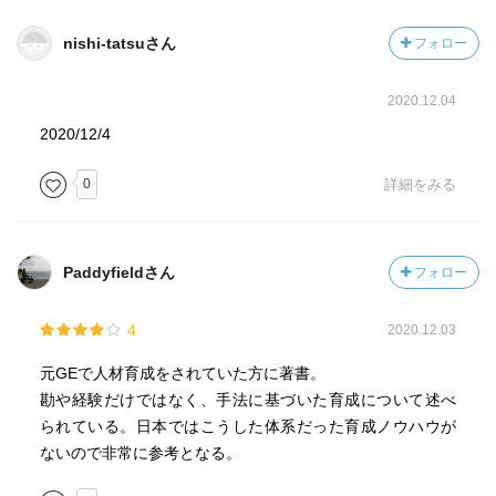
・GEで取り組むOJD(On the Job Development)
①挑戦的な職務を割り当てる
nishi-tatsuさん
フォロー
②より大きな職務に取り組む機会を与える
③目にとまる機会を増やし責任を持たせる
2020.12.04
④率直な評価とフィードバックを与える
2020/12/4
・フィードバックのコツ
0
詳細をみる
本来の目的：
本人の行動を客観視させ、その行動が人間関係や
仕事の成果にどう影響するのかを把握させること
Paddyfieldさん
フォロー
上記を踏まえてのポイント：
4
2020.12.03
①推論・判断ベースは不適切
②観察したことに基づく。描写的に。
元GEで人材育成をされていた方に著書。
③発言・行動ベースで。具体的に。
勘や経験だけではなく、手法に基づいた育成について述べ
④率直に
られている。日本ではこうした体系だった育成ノウハウが
⑤自分のことは棚に上げて
ないので非常に参考となる。
⑥改善点を話して(ネガティブで)終わる
⑦ポジティブなことをネガティブなことの前に