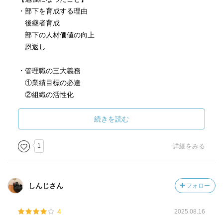
・部下を育成する理由
後継者育成
部下の人材価値の向上
恩返し
・管理職の三大義務
①業績目標の必達
②組織の活性化
③部下の育成
続きを読む
・人の成長を促す要因は以下3つであり、
かつ、より大きな要因については
1
詳細をみる
上から7:2:1となっている。
仕事を通じた経験
重要な他者との出会い
しんじさん
フォロー
研修のような学習機会
4
2025.08.16
・エンゲージメント・リーダーの条件