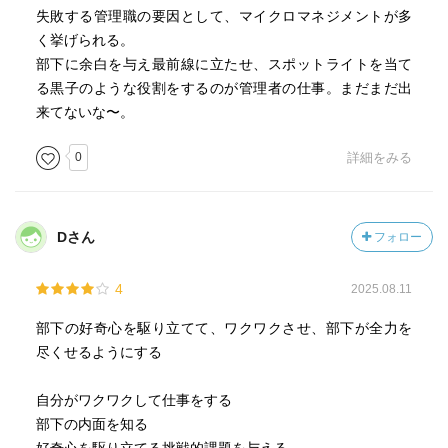
①幅広い思考
失敗する管理職の要因として、マイクロマネジメントが多
・曖昧さや不確実性を管理する
く挙げられる。
・ビジョンを設定し、その達成を追い求める
部下に余白を与え最前線に立たせ、スポットライトを当て
・正しい製品やサービスを採用する
る黒子のような役割をするのが管理者の仕事。まだまだ出
②自己および他者の育成
来てないな〜。
・継続的に学び続ける
・決してあきらめず、現実と向き合い、
0
詳細をみる
逆境にも立ち向かう
・チームとしての学習を奨励し、実現できる
③グローバリスト
Dさん
フォロー
・世界の出来事に敏感である
・多くの人々と関係性を持つことができる
4
2025.08.11
・グローバルな視点を持って機敏に行動できる
④良い聴き手
部下の好奇心を駆り立てて、ワクワクさせ、部下が全力を
・自我を抑え、謙虚にふるまえる
尽くせるようにする
・識見や明確さを追い求め、先入観にとらわれない
・「言う」ことは最小限にして、
自分がワクワクして仕事をする
より多くの質問をする
部下の内面を知る
⑤コミュニケーター