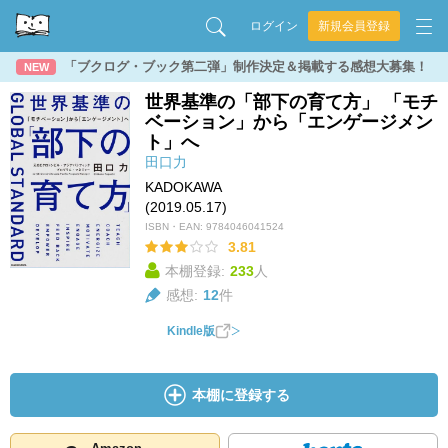
ログイン
新規会員登録
「ブクログ・ブック第二弾」制作決定＆掲載する感想大募集！
NEW
世界基準の「部下の育て方」 「モチ
ベーション」から「エンゲージメン
ト」へ
田口力
KADOKAWA
(2019.05.17)
ISBN・EAN:
9784046041524
3.81
本棚登録:
233
人
感想:
12
件
Kindle版
本棚に登録する