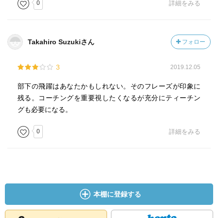
0
詳細をみる
3つ言う
・グローバル・ビジネスを牽引するリーダーに共通して
Takahiro Suzukiさん
フォロー
見られる際立った能力は以下。
自己認識能力
3
2019.12.05
共感能力
洞察力
部下の飛躍はあなたかもしれない。そのフレーズが印象に
胆力
残る。コーチングを重要視したくなるが充分にティーチン
影響力
グも必要になる。
0
詳細をみる
本棚に登録する