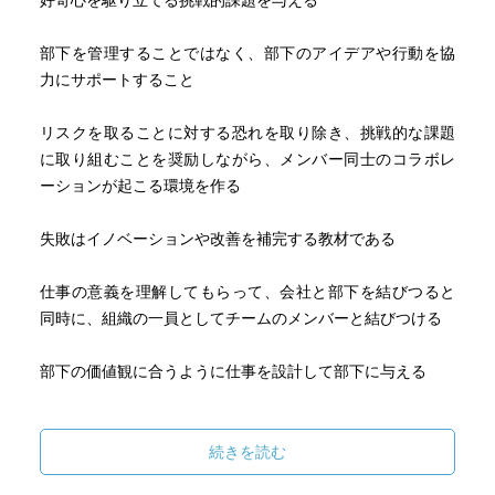
好奇心を駆り立てる挑戦的課題を与える
・ストーリーを語り対話を行うことで、
他者との感情的なつながりを築ける
部下を管理することではなく、部下のアイデアや行動を協
・人を鼓舞して行動を起こさせ、
力にサポートすること
コミットメントを高められる
・目的を決め、人々の力を結集して
リスクを取ることに対する恐れを取り除き、挑戦的な課題
事に当たらせることができる
に取り組むことを奨励しながら、メンバー同士のコラボレ
⑥ネットワーカー
ーションが起こる環境を作る
・複眼思考によって、問題を生み出している
複数の要因間の関係性を見抜ける
失敗はイノベーションや改善を補完する教材である
・技術力を活用できる
・指示するより影響を与える
仕事の意義を理解してもらって、会社と部下を結びつると
同時に、組織の一員としてチームのメンバーと結びつける
・部下のエンゲージメントを促進するスキル
KNOW(知る)：
部下の価値観に合うように仕事を設計して部下に与える
・自分自身のことを、個人として、
チームリーダーとして知る
上司は部下の良きキャリアアドバイザーであるべき
・部下にとって何が最も重要かを知る
続きを読む
・情熱と長所を知る
コーチングは、自分の知識や経験のみによってやみくもに
・さまざまな文化や世代を横断して作業を行う