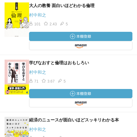
大人の教養 面白いほどわかる倫理
村中和之
101
2.43
5
学びなおすと倫理はおもしろい
村中和之
71
3.67
5
経済のニュースが面白いほどスッキリわかる本
村中和之