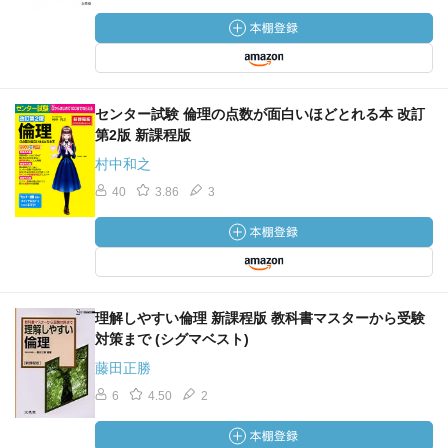
センター試験 倫理の点数が面白いほどとれる本 改訂
第2版 新課程版
村中和之
40
3.86
3
理解しやすい倫理 新課程版 教科書マスターから受験
対策まで (シグマベスト)
藤田正勝
6
4.50
2