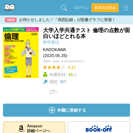
ログイン
新規会員登録
お待たせしました！「再読記録」が読書グラフに登場！
NEW
大学入学共通テスト 倫理の点数が面
白いほどとれる本
村中和之
KADOKAWA
(2020.06.26)
ISBN・EAN:
9784046042057
4.17
本棚登録:
31
人
感想:
3
件
本棚に登録する
Amazon
詳細ページへ