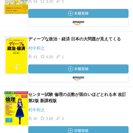
54
3.20
5
ディープな政治・経済 日本の大問題が見えてくる
村中和之
41
4.00
1
センター試験 倫理の点数が面白いほどとれる本 改訂
第2版 新課程版
村中和之
40
3.86
3