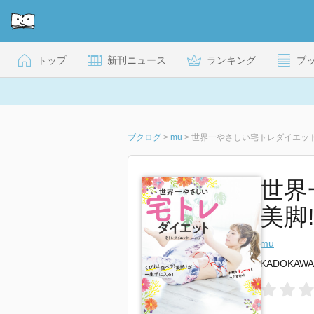
トップ
新刊ニュース
ランキング
ブ
ブクログ
>
mu
>
世界一やさしい宅トレダイエット 
世界
美脚
mu
KADOKAWA