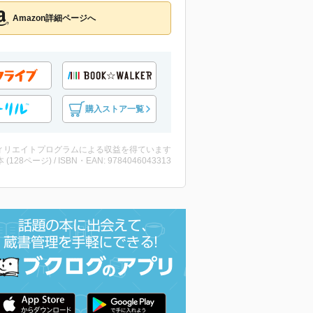
Amazon詳細ページへ
購入ストア一覧
ィリエイトプログラムによる収益を得ています
・本 (128ページ) / ISBN・EAN: 9784046043313