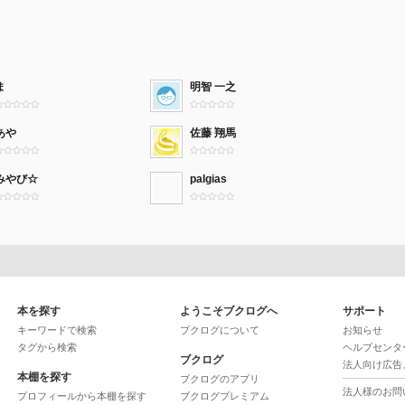
ま
明智 一之
あや
佐藤 翔馬
みやび☆
palgias
本を探す
ようこそブクログへ
サポート
キーワードで検索
ブクログについて
お知らせ
タグから検索
ヘルプセンタ
ブクログ
法人向け広告
本棚を探す
ブクログのアプリ
法人様のお問
プロフィールから本棚を探す
ブクログプレミアム