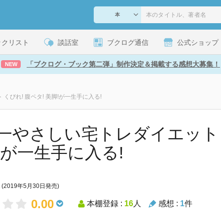
ックリスト
談話室
ブクログ通信
公式ショップ
「ブクログ・ブック第二弾」制作決定＆掲載する感想大募集！
NEW
くびれ! 腹ペタ! 美脚!が一生手に入る!
一やさしい宅トレダイエット く
!が一生手に入る!
(2019年5月30日発売)
0.00
本棚登録 :
16
人
感想 :
1
件