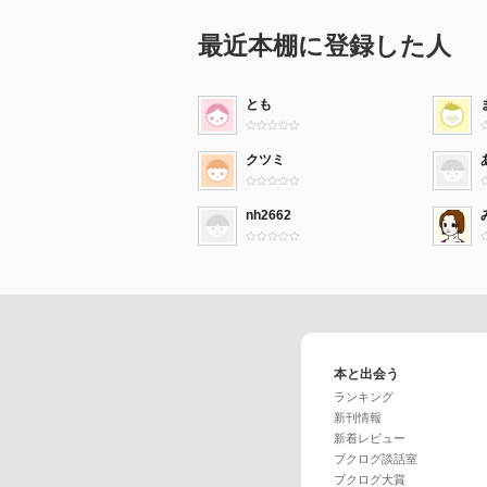
最近本棚に登録した人
とも
クツミ
nh2662
本と出会う
ランキング
新刊情報
新着レビュー
ブクログ談話室
ブクログ大賞