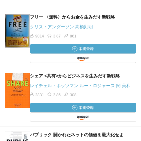
買といった取引の記録（トランザクション）が全て記載さ
れ共有される
フリー 〈無料〉からお金を生みだす新戦略
・改竄されないよう、トランザクションをまとめたブロッ
クを形成し、それをハッシュとナンスという仕組みで形成
クリス・アンダーソン 高橋則明
し、鎖状のつなげていく
9014
3.87
861
・ナンスの計算が終え正しいことが証明されると、P2Pネッ
トワークに共有され、新たなトランザクションブロックの
計算に取り組む こうして連鎖上に処理が続いていく
・そのため、改竄しようとすると一つのブロックを変える
処理が大変なものを鎖状でつながっているがために過去に
シェア <共有>からビジネスを生みだす新戦略
さかのぼって膨大な計算をしないといけない。それが現実
レイチェル・ボッツマン ルー・ロジャース 関 美和
的ではないため、実質改竄できないと言われている。
・ネットワーク上の計算能力だけでその正当性を証明する
2831
3.86
308
ことを「プルーフオブワーク」と呼ぶ
■パブリック型、コンソーシアム型のブロックチェーン
パブリック型：文字通りだれでも参加できる アノニマス
な参加者のため本来の「分散」的な考え方
コンソーシアム型：承認されたノードだけが参加できるネ
パブリック 開かれたネットの価値を最大化せよ
ットワーク