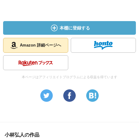
インターネットの出自が「分散」であったが、それを取り
戻すものとしてみなせる。
ブロックチェーンといえば、暗号通貨を生み出す技術と日
本では捉えられがちだが、本質はそこではない。
本棚に登録する
中央集権的な世界に「分散」をもたらすもの。主権をGAFA
や果は自治体、政府などから個人の手に回復させる。
監視資本主義を破壊しうる、21世紀の主権回復運動といえ
Amazon 詳細ページへ
る。
■ブロックチェーンの根幹は「人を介さないこと」
ビットコインを例に＞ ブロックチェーンにより生み出さ
れるものとして最も重要なことは、人を介さないで「信
本ページはアフィリエイトプログラムによる収益を得ています
頼」が生まれること
P2Pネットワーク（端末同士が対等につながり、互いのもつ
データや機能を相互に利用しあう） 多対多の関係
クライアント サーバ型：サービス提供のサーバがあり、そ
れを受けるクライアントがある 一対多の関係
・ビットコインのソフトウェアがインストールされたノー
ドがネットワークを構築し、相互につながる
小林弘人の作品
・ネットワーク上には「台帳」が存在し、通貨の発行や売