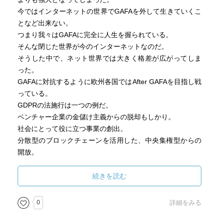
今ではインターネットの世界でGAFAを外して生きていくこ
となど出来ない。
つまり我々はGAFAに完全に人生を握られている。
そんな閉じた世界が今のインターネットなのだ。
そうした中で、ネット世界では大きく格差が広がってしま
った。
GAFAに対抗するように欧州各国ではAfter GAFAを目指し戦
っている。
GDPRの法施行は一つの例だ。
ベンチャー企業の金儲け主義からの脱却もしかり。
社会にとって役に立つ事業の創出。
分散型のブロックチェーンを活用した、中央集権型からの
開放。
この辺の人間の尊厳を大切にする辺りが欧州らしい。
欧州の中でも国によっても特徴的だ。
続きを読む
ドイツやエストニア、スイス、そしてイギリスなどが特に
活発だ。
0
詳細をみる
（本書では、フランスやイタリア、スペインなどの例は出