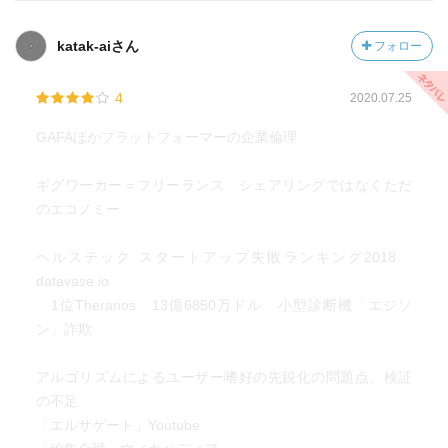
て来なかった）
かねてより歴史は中央集権が起これば、次は反動で民主化
katak-aiさん
フォロー
という分散方向に行く。
分散がひと段落すると、また中央集権に収縮していく。
4
2020.07.25
積み上げた業態は、いつか制度疲労を起こし、新業態によ
って駆逐されるのが常だ。
GAFAほかプラットフォーマーの企業倫理
しかし完全に破壊されて駆逐されるのか。
あくまで旧業態を土台として、層のように積みあがって行
ギグワーカー＝フリーランス シェアリングではなくただ
くのか。
のエコノミー
要は時代の状況を見ていく中で、日本の舵取りはどうする
のか？
ヘルステック スタートアップ失敗ランキング2018
答えは当然に一つではない。
datavase.io
ただ今の状態と同じでないことは確かだ。
1位Theranos 13億6850万ドル 小型診断機「エジソ
何らかの大きな変化は必ず起こる。
ン」詐欺
それも天地がひっくり返るくらいの大きな変化だ。
（もしGAFAが消えてなくなったら、それは確かにひっくり
アルゴリズムによるユーザー嗜好の先鋭化の問題点、検証
返るような話だ）
の不足
我々に出来ることは、状況を早く正確に把握すること。
「エルサゲート」Youtube
そして、速やかに正しく対応することだ。