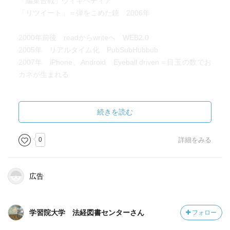
「編集合戦」ウィキペディア
そのためには、もっと普段から情報感度を上げて、日々対
「リツイート」＝弾をこめた銃 2006年
応力を養うために準備するしかない。
正解が常に変化していく世界に対応するしかないのだ。
2000年前後 readからwriteへ WEB2.0
(2020/8/11)
2005年 リアルタイム化 PubSubHubbub
2007年 iPhone、Android Eyeball driven＝目玉の数でお
カネが生まれる
スタートアップの「上がり」はプラットフォームへの買
収
続きを読む
acqhire ＝優秀人材確保目的の買収
0
詳細をみる
アジャイルに動く：まずサービスインして修正していく、
自分たちが正義
テクノクラシー ＝テクノロジーによる民主主義
広告
瞬時の対応 時間の浸食 マイクロ遮断
ーー
学習院大学 法経図書センターさん
フォロー
ブロックチェーン 公開鍵暗号