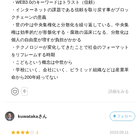
・WEB3.0のキーワードはトラスト（信頼）
・インターネットの課題である信頼を取り戻す事がブロッ
クチェーンの意義
・世の中は中央集権化と分散化を繰り返している。中央集
権は効率的だが形骸化する・腐敗の温床になる、分散化は
個人の自由度が増すが負担がかかる
・テクノロジーが変化してきたことで社会のフォーマット
をリフレームする時期
・こどもという概念は中世から
・学校にいく、会社にいく、ピラミッド組織などは産業革
命から200年経ってない
0
詳細をみる
kuwatakaさん
フォロー
4
2020.09.11