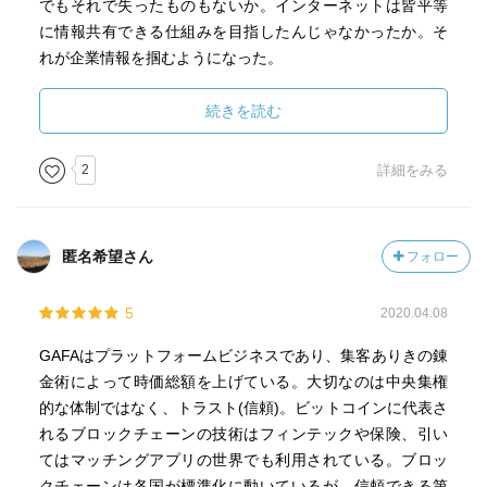
でもそれで失ったものもないか。インターネットは皆平等
に情報共有できる仕組みを目指したんじゃなかったか。そ
れが企業情報を掴むようになった。
フェイクニュースや個人情報悪用など情報への信頼が揺ら
いでしまった。
続きを読む
テクノロジーが進化するのは悪なのか？
2
詳細をみる
否そうじゃないはず。
テクノロジーは人々に幸せを与えるために使われるべき
だ。人類の進化のためでなく。
匿名希望さん
フォロー
ブロックチェーンはそういった技術だ。
5
2020.04.08
情報の主権を情報元に戻し、人々が信頼を持って情報を活
用できる、価値に応じて対価が平等に分配される社会。そ
GAFAはプラットフォームビジネスであり、集客ありきの錬
ういった使われ方をされればテクノロジー進化は人々幸せ
金術によって時価総額を上げている。大切なのは中央集権
するのではないか。
的な体制ではなく、トラスト(信頼)。ビットコインに代表さ
れるブロックチェーンの技術はフィンテックや保険、引い
てはマッチングアプリの世界でも利用されている。ブロッ
クチェーンは各国が標準化に動いているが、信頼できる第