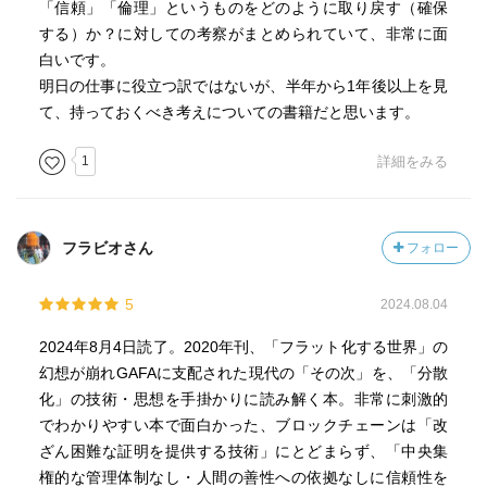
「信頼」「倫理」というものをどのように取り戻す（確保
する）か？に対しての考察がまとめられていて、非常に面
白いです。
明日の仕事に役立つ訳ではないが、半年から1年後以上を見
て、持っておくべき考えについての書籍だと思います。
1
詳細をみる
フラビオさん
フォロー
5
2024.08.04
2024年8月4日読了。2020年刊、「フラット化する世界」の
幻想が崩れGAFAに支配された現代の「その次」を、「分散
化」の技術・思想を手掛かりに読み解く本。非常に刺激的
でわかりやすい本で面白かった、ブロックチェーンは「改
ざん困難な証明を提供する技術」にとどまらず、「中央集
権的な管理体制なし・人間の善性への依拠なしに信頼性を