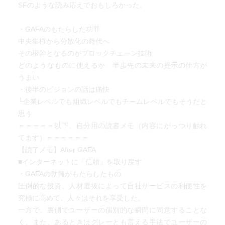
インターオペラビリティ 相互運用性の標準化
SFのような読み応えでおもしろかった。
転覆ではなく、重ねる革命へ
・GAFAのもたらした功罪
中央集権から分散化の時代へ
その根幹となるのがブロックチェーン技術
どのようなものに使えるか 半歩先の未来の提示の仕方が
うまい
・後半のビジョンの話は痛快
└企業レベルでも組織レベルでもチームレベルでもそうだと
思う
＝＝＝＝＝以下、自分用の読書メモ（内容にがっつり触れ
てます）＝＝＝＝＝＝
【読了メモ】After GAFA
■インターネットに「信頼」を取り戻す
・GAFAの勃興がもたらしたもの
圧倒的な投資、人材選抜によって自社サービスの利便性を
究極に高めて、人々はそれを享受した。
一方で、裏側でユーザーの個別的な瞬間に同意することな
く、また、あるときはグレーとも言える手法でユーザーの