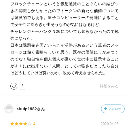
ブロックチェーンというと仮想通貨のことぐらいの結びつ
きの認識しかなかったのでトークンの新たな価値について
は刺激的でもある。量子コンピューターの発達によること
で安全性に揺らぎが出そうなのが気にはなるけど。
チャレンジャーバンクＮ26についても知らなかったので勉
強になった。
日本は課題先進国だからこそ活路があるという筆者のメッ
セージは熱く素晴らしいと思う。既存の価値にしがみつく
のでなく独自性を個人個人が磨いて世の中に提示すること
がＡＩには出来ない「人間」としての強さだとしたら自分
はどうしていけば良いのか。改めて考えさせられた。
3
詳細をみる
shuip1982さん
フォロー
4
2020.04.05