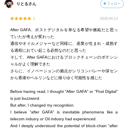
りとるさん
フォロー
トレーサビリティ 偽物判定
ブロックチェーンにタグ,ID情報書き込み
ワインICタグ付きコルク
5
2020.04.13
ダイヤモンドIDレーザ加工
After GAFA、ポストデジタルを単なる希望や嫉妬だと思っ
デーティングアプリ 経歴詐称
ていたが考えが変わった
アート
通信やオイルメジャーなど同様に、産業が生まれ・成熟す
る過程におてい起こる必然なのだと思った
ーー
そして、After GAFAにおけるブロックチェーンのポテンシ
デジタルのピーク2017年 驚きがない デジタルで十分
ャルがよく理解できた
→自分だけの体験へ
さらに、イノベーションの拠点がシリコンバレーや深セン
時間のかかる手の込んだこと、一周して昔に戻る
から香港やベルリンなどに移りゆく可能性を感じた
中央集権化の歪と分散化のコミュニティ
Before having read, I thought "After GAFA" or "Post Digital"
合意形成
is just buzzword.
社会のフォーマットを「リフレーム」
But after, I changed my recognition.
行うことの枠組みを考えなおす。
I believe "after GAFA" is inevitable phenomena like a
ユーザーとは？
telecom indusry or Oil indusry had experienced.
And I deeply understood the potential of block-chain "after