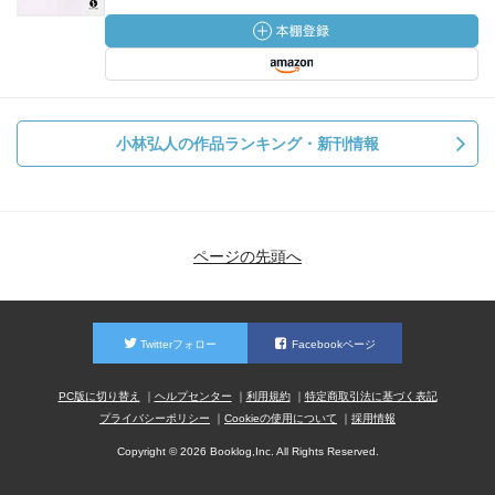
されている KYC（Know Your Customer：顧客本人の身元
確認）の実現手段となりうるためFintechで注目されている
考え方
銀行などの金融系企業の強み＝与信反社チェック＝信用が
あるかないかの調査
口座開設や融資など、違法行為に活用されないかを厳格に
小林弘人の作品ランキング・新刊情報
チェックする必要がある。それには膨大な手間と時間がか
かる。
仮に、自己主権型IDが整備されると、信頼を基盤とするブ
ロックチェーン上の情報をもとに判断できるので、KYCの
ページの先頭へ
一手が簡単になる。新たな金融プレイヤーの登場の可能性
が生まれてくる。
その他＞
ID2020＝2030年までに、すべての人に出生証明を含む法的
Twitterフォロー
Facebookページ
なアイデンティティを提供するプロジェクト
PC版に切り替え
ヘルプセンター
利用規約
特定商取引法に基づく表記
複数の生体認証と組み合わせ、イーサリアムを活用したブ
プライバシーポリシー
Cookieの使用について
採用情報
ロックチェーンでデジタルIDを開発している
その他自己主権型IDがあると、
Copyright © 2026 Booklog,Inc. All Rights Reserved.
これまで、「信頼」を得ることができなかった人も、福