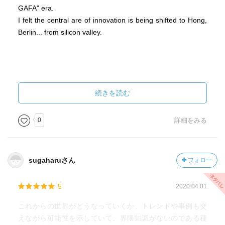
監視資本主義
GAFA" era.
インターネットのビジネスモデル
I felt the central are of innovation is being shifted to Hong,
「物販」・「広告」・「課金」
Berlin... from silicon valley.
新たな価値「信頼」？
見えない触れないintangible資産の証券（トークン）化
TRUST/2030 日立＋Method
信頼の方向性
続きを読む
1.特定の企業に集中
2.分散化と透明化
0
詳細をみる
3.独自のコミュニティ
ーー
「課題先進国 日本」
sugaharuさん
フォロー
バックヤードの刷新
自社にしか導き出せない解
5
2020.04.01
体験的豊かさ
黒字リストラ オルタナティブな生き方
これからの世界がどうなっていくか、トレンドや事例も交
えながら可能性を示していて、界隈知識がないのである種