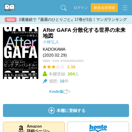
ログイン
新規会員登録
2週連続で『薬屋のひとりごと』17巻が1位！マンガランキング
NEW
After GAFA 分散化する世界の未来
地図
小林弘人
KADOKAWA
(2020.02.29)
ISBN・EAN:
9784046043863
3.38
本棚登録:
204
人
感想:
16
件
Kindle版
本棚に登録する
Amazon
詳細ページへ