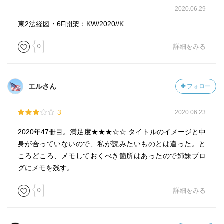
ハッシュ関数 SHA-2 2001年
2020.06.29
東2法経図・6F開架：KW/2020//K
量子コンピュータ ハッシュ化された暗号の解読
→格子暗号の誕生
0
詳細をみる
ーー
FinTech
銀行のオープンAPI 2018年 日本 改正銀行法
エルさん
フォロー
チャレンジャーバンク N26「世界一愛される銀行」
KYC＝Know You Customer
GAFAに勝る銀行の顧客本人の身元確認技術
3
2020.06.23
ID2020
2020年47冊目。満足度★★★☆☆ タイトルのイメージと中
全ての人へ法的アイデンティティー ；SDGs
身が合っていないので、私が読みたいものとは違った。と
生体認証とブロックチェーンで実現？
ころどころ、メモしておくべき箇所はあったので姉妹ブロ
グにメモを残す。
InsureTech
保険を互助のしくみに戻す
0
詳細をみる
平安保険（中国）1988年
取引コストが低いほど小規模事業者が市場開拓できる