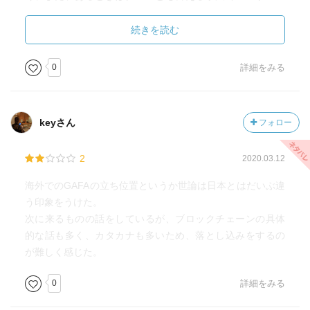
個人的なデータを収集し、活用し、お金を生み出してき
た。
続きを読む
↓
＜個人データ＞
0
詳細をみる
・執拗なリターゲティング、セグメント配信広告、
・アメリカ大統領選挙におけるケンブリッジ・アナリティ
カの事件
keyさん
フォロー
＜デマ拡散ツール＞
東欧発のフェイクニュース
2
2020.03.12
日常的なデマ拡散など、
＜監視ツール＞
海外でのGAFAの立ち位置というか世論は日本とはだいぶ違
バックドア問題
う印象をうけた。
など、利用されれば利用されるほど、またGAFA自体の力が
次に来るものの話をしているが、ブロックチェーンの具体
個人から国家レベルに至るまで影響力が増すにつれて、
的な話も多く、カタカナも多いため、落とし込みをするの
次第に、「信頼」が損なわれていった。今やだれもが、個
が難しく感じた。
人情報を抜かれまいと利用に注意を払いながら利用してい
る。
0
詳細をみる
・カウンターパートとしてのブロックチェーン