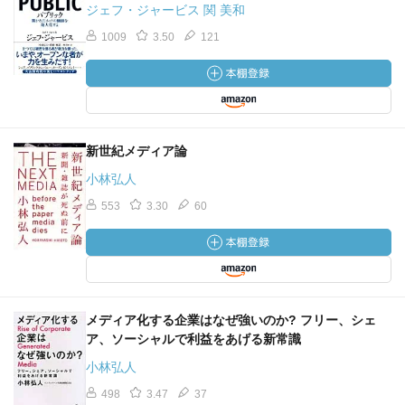
ジェフ・ジャービス 関 美和
プライベート型：特定の組織などに権限が集中するもの
という分類がある
1009
3.50
121
コンソーシアム型は、たとえば金融機関や生産物の取引の
トレーサビリティに活用できる
運用が旧来の中央集権的なものになるので、本来的なブロ
ックチェーンの「分散」の考え方とは異なる
旧来の社会や政府、国のあり方を根本から覆してしまうよ
新世紀メディア論
うな存在がパブリック型
小林弘人
これまでの社会のあり方を踏襲しつつもそのなかにブロッ
553
3.30
60
クチェーン要素を取り入れて共存、発展させていく、ソフ
トランディングできるものがコンソーシアム型と分類でき
る
■ブロックチェーンにより何がもたらされるか
＜自己主権型ID、 DIDs（分散型ID）＞
本人証明のためのもの
メディア化する企業はなぜ強いのか? フリー、シェ
ア、ソーシャルで利益をあげる新常識
どこかの企業ではなく、ユーザー自身がプライバシーを所
有し、コントロールできるようにすること
小林弘人
改竄できないようにするために、ブロックチェーンが注目
498
3.47
37