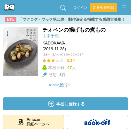
ログイン
新規会員登録
「ブクログ・ブック第二弾」制作決定＆掲載する感想大募集！
NEW
チオベンの揚げもの煮もの
山本千織
KADOKAWA
(2019.11.28)
ISBN・EAN:
9784046044587
3.14
本棚登録:
47
人
感想:
3
件
Kindle版
本棚に登録する
Amazon
詳細ページへ