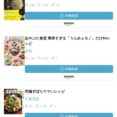
296
3.28
15
あやぶた食堂 簡単すぎる「うんめぇモノ」だけ84レ
シピ
杏耶
134
4.15
7
究極ずぼらウマいレシピ
牛尾理恵
42
2.78
2