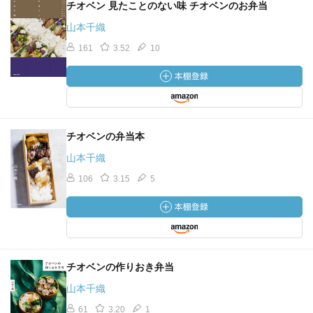
チオベン 見たことのない味 チオベンのお弁当
山本千織
161
3.52
10
チオベンの弁当本
山本千織
106
3.15
5
チオベンの作りおき弁当
山本千織
61
3.20
1