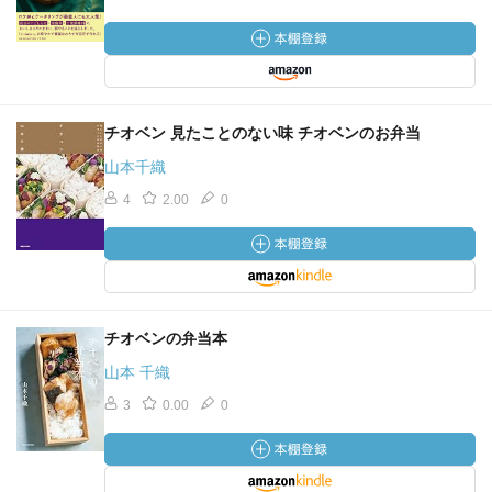
チオベン 見たことのない味 チオベンのお弁当
山本千織
4
2.00
0
チオベンの弁当本
山本 千織
3
0.00
0