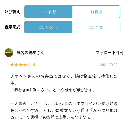
並び替え:
いいね順
新着順
表示形式:
リスト
全文
無名の親友さん
フォロー不許可
4
2021.10.19
チオベンさんのお弁当ではなく、揚げ物煮物に特化した
本。
『春巻き=面倒くさい』という概念が飛びます。
一人暮らしだと、ついつい少量の油でフライパン揚げ焼き
をしがちですが、たしかに彼女がいう通り『がっつり揚げ
る』ほうが唐揚げも抜群に上手いんだよなぁ..。