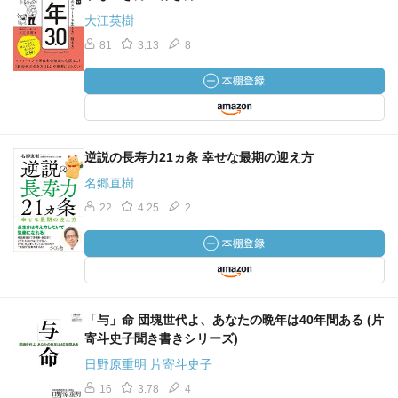
大江英樹
81
3.13
8
逆説の長寿力21ヵ条 幸せな最期の迎え方
名郷直樹
22
4.25
2
「与」命 団塊世代よ、あなたの晩年は40年間ある (片
寄斗史子聞き書きシリーズ)
日野原重明 片寄斗史子
16
3.78
4