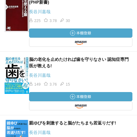
(PHP新書)
長谷川嘉哉
225
3.78
30
脳の老化を止めたければ歯を守りなさい 認知症専門
医が教える!
長谷川嘉哉
149
3.76
15
親ゆびを刺激すると脳がたちまち若返りだす!
長谷川嘉哉