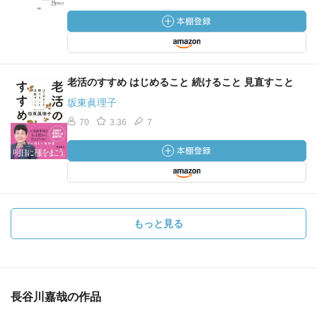
老活のすすめ はじめること 続けること 見直すこと
坂東眞理子
70
3.36
7
もっと見る
長谷川嘉哉の作品