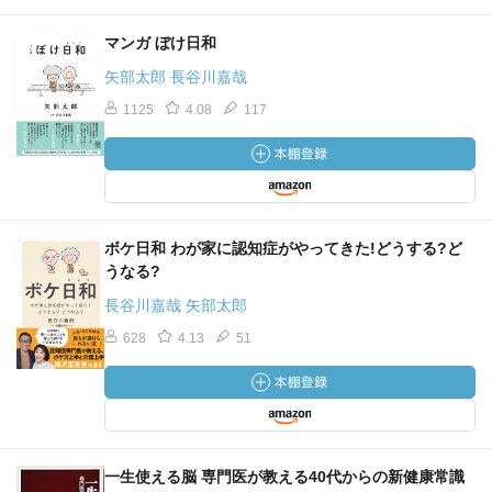
マンガ ぼけ日和
矢部太郎 長谷川嘉哉
1125
4.08
117
ボケ日和 わが家に認知症がやってきた!どうする?ど
うなる?
長谷川嘉哉 矢部太郎
628
4.13
51
一生使える脳 専門医が教える40代からの新健康常識