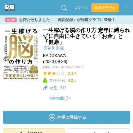
ログイン
新規会員登録
お待たせしました！「再読記録」が読書グラフに登場！
NEW
一生稼げる脳の作り方 定年に縛られ
ずに自由に生きていく「お金」と
「健康」
長谷川嘉哉
KADOKAWA
(2020.09.26)
ISBN・EAN:
9784046045140
3.14
本棚登録:
63
人
感想:
4
件
Kindle版
本棚に登録する