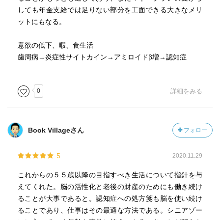
しても年金支給では足りない部分を工面できる大きなメリ
ットにもなる。
意欲の低下、暇、食生活
歯周病→炎症性サイトカイン→アミロイドβ増→認知症
0
詳細をみる
Book Villageさん
フォロー
5
2020.11.29
これからの５５歳以降の目指すべき生活について指針を与
えてくれた。脳の活性化と老後の財産のためにも働き続け
ることが大事であると。認知症への処方箋も脳を使い続け
ることであり、仕事はその最適な方法である。シニアゾー