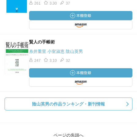
261
3.30
37
賢人の手帳術
糸井重里 小室淑恵 陰山英男
247
3.10
32
陰山英男の作品ランキング・新刊情報
ページの先頭へ