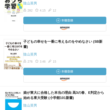
陰山英男
282
4.15
12
子どもの幸せを一番に考えるのをやめなさい (SB新
書)
陰山英男
276
3.46
15
娘が東大に合格した本当の理由 高3の春、E判定から
始める東大受験 (小学館101新書)
陰山英男