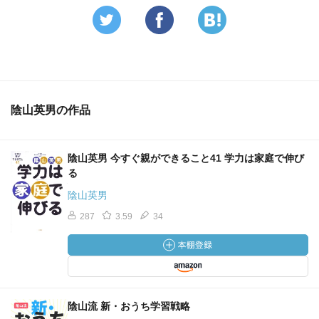
陰山英男の作品
陰山英男 今すぐ親ができること41 学力は家庭で伸び
る
陰山英男
287
3.59
34
陰山流 新・おうち学習戦略