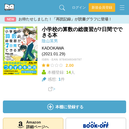
ログイン
新規会員登録
お待たせしました！「再読記録」が読書グラフに登場！
NEW
小学校の算数の総復習が7日間でで
きる本
陰山英男
KADOKAWA
(2021.01.29)
ISBN・EAN:
9784046049797
2.00
本棚登録:
14
人
感想:
1
件
本棚に登録する
Amazon
詳細ページへ