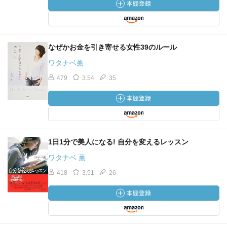
少ない友人を持つほうがずっと幸せです。
付き合い方によるよなーと思った。
精神的自立のコツは依存先を沢山作ることだと聞いたこと
なぜかお金を引き寄せる女性39のルール
がある。
ワタナベ薫
極端な話、信頼できる友人が1人いて、いつもその方と遊ん
479
3.54
35
でいたら楽だとは思うけど、リスクも感じる。人間から入
る情報に偏りがでたり、その友人と何らかの理由で付き合
い続けるのが難しくなった時、自分を保てるのか。
友達が沢山いても、1人の友人の死は辛かったよ。
＞素っ裸で勝負できる人になる 自信がない人ほど高級品
1日1分で美人になる! 自分を変えるレッスン
で外見を飾り立てようとする（ワタナベ薫）
ワタナベ 薫
418
3.51
26
同感。
東野圭吾の白夜行を読んだときかな、その考えを持つよう
になった。
「ユニクロに見えない」は私にとってとても嬉しい言葉の
一つ。