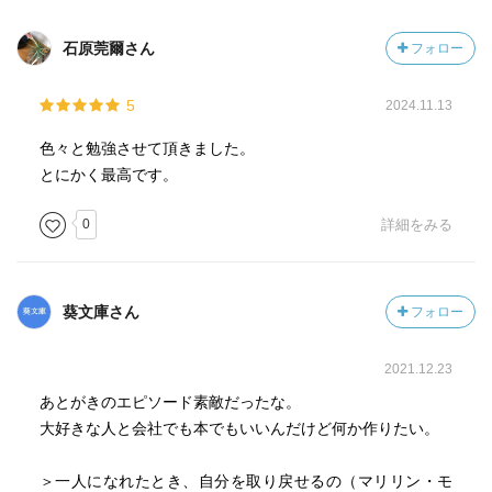
・問題が起きたり、試練に遭遇したとき「そうきた
石原莞爾さん
フォロー
か・・・」と言ってみる。問題をゲームの攻略のようにお
もしろがるのです（ｐ６３）
5
2024.11.13
・「傷つけられた」のではなくて「自分で傷つくことを選
色々と勉強させて頂きました。
んだ」のです（ｐ６５）
とにかく最高です。
・やるだけやってみたら？ダメならやめたらいいし（ｐ６
0
詳細をみる
６）
・あなたの嫌な感情は自分で選んでいる（ｐ７１）
葵文庫さん
フォロー
・人に影響を与える人、世に何か残す人々は、人と変わっ
2021.12.23
たことをしている、または変わった考えを持っている少数
派なのです（ｐ７７）
あとがきのエピソード素敵だったな。
大好きな人と会社でも本でもいいんだけど何か作りたい。
・行く手をふさがれたら、回り道すればいい（ｐ８２）
＞一人になれたとき、自分を取り戻せるの（マリリン・モ