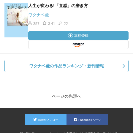
人生が変わる!「直感」の磨き方
＞人生の妥協度は服と「部屋」に表れる（ワタナベ薫）
ワタナベ薫
よく分からないけど、とりあえず今の自分は好きなブラン
357
3.41
22
ドの服を着てるし、好きな家に住んでるのでよかったと思
った。人生の妥協ってなんだろう。
ワタナベ薫の作品ランキング・新刊情報
ページの先頭へ
Twitterフォロー
Facebookページ