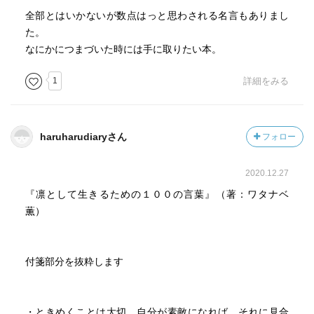
全部とはいかないが数点はっと思わされる名言もありまし
た。
なにかにつまづいた時には手に取りたい本。
1
詳細をみる
haruharudiaryさん
フォロー
2020.12.27
『凛として生きるための１００の言葉』（著：ワタナベ
薫）
付箋部分を抜粋します
・ときめくことは大切 自分が素敵になれば それに見合