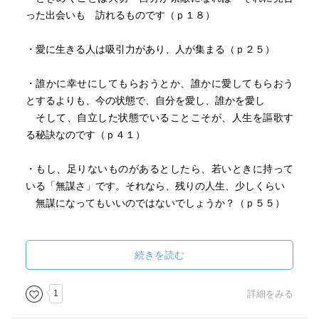
った出会いも 訪れるものです（ｐ１８）
・愛に生きる人は吸引力があり、人が集まる（ｐ２５）
・誰かに幸せにしてもらおうとか、誰かに愛してもらおう
とするよりも、今の状態で、自分を愛し、誰かを愛し
そして、自立した状態でいることこそが、人生を謳歌す
る秘訣なのです（ｐ４１）
・もし、足りないものがあるとしたら、若いときに持って
いる「無謀さ」です。それなら、残りの人生、少しくらい
無謀になってもいいのではないでしょうか？（ｐ５５）
・気にくわないことは変えればいい。変えられないとき
は、向き合う姿勢を変えるのよ（ｐ５８）
続きを読む
・私たちは、どこに意識を向けるのか？それにより、過ご
1
詳細をみる
す場所は天国にもなり地獄にもなるのです（ｐ６１）