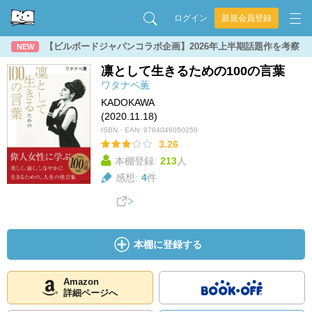
ログイン
新規会員登録
【ビルボードジャパンコラボ企画】2026年上半期話題作を考察
NEW
凛として生きるための100の言葉
ワタナベ薫
KADOKAWA
(2020.11.18)
ISBN・EAN:
9784046050250
3.26
本棚登録:
213
人
感想:
4
件
本棚に登録する
Amazon
詳細ページへ