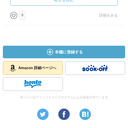
・美しくなりたかったら、内外ともに自分を直視して、改
善していけばいいのです。それが美意識なのです（ｐ１３
涙の有無がすべてではないけれど、圧倒的な感情の違いが
0
詳細をみる
１）
あって。
それって愛の深さだったんだなあとこの一文で腑に落ち
・あなたの傷を知恵に変えなさい（ｐ１４０）
た。
・「他の人を励ます」「元気づける」「癒す」は、結局自
＞一人でいても二人でいても 十人でいたって寂しいもの
本棚に登録する
分に言葉がけをしているのと同じことだからです・・・中
は寂しい そういうもんだと思っている（樹木希林）
略・・・
人げ放った言葉は、自分に声がけしているのと同じ効果
一人暮らしで恋人いないときって寂しくない？
Amazon 詳細ページへ
があるからです（ｐ１４７）
先日そう聞かれたけど、自分には当てはまらなかった。
・つらいことは 消化して、浄化して、昇華すること（ｐ
そのときは、1行目の自分を取り戻している期間だったのと
１６４）
友人や家族といても心が孤独だと感じたことがあるからだ
本ページはアフィリエイトプログラムによる収益を得ています
と思う。
・幸運って、努力がチャンスに巡りあうことよ（ｐ１６
８）
物理的に一人でいて感じる孤独以上に、人といるのに感じ
る孤独の方が寂しさは強いと感じる。