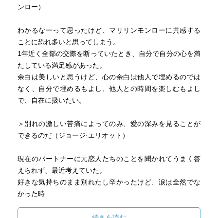
・何かを得たいと思ったら、何よりも行動が大切なのです
ンロー）
（ｐ８５）
わかるなーって思ったけど、マリリンモンローに共感する
・偉業を成し遂げ、何か大きなことを達成している人は、
ことに恐れ多いと思ってしまう。
人よりも多く行動し、継続してきたからこそ、成功を手に
1年近く全部の交際を断っていたとき、自分で自分の心を満
しています（ｐ９９）
たしている満足感があった。
余白は美しいと思うけど、心の余白は他人で埋めるのでは
・野心、野望、大いに結構。何かを掴みたいなら 人より
なく、自分で埋めるもよし、他人との時間を楽しむもよし
も、動く！努力する！コツコツ続ける！これしかないので
で、自在に扱いたい。
す（ｐ１００）
＞別れの激しい苦痛によってのみ、愛の深みを見ることが
・強運な人のほとんどは「私は運がいい！」と心から信じ
できるのだ（ジョージ·エリオット）
ている（ｐ１０４）
現在のパートナーに元恋人たちのことを聞かれてうまく答
・サボれば、さびる（ｐ１１４）
えられず、最近考えていた。
好きな気持ちのまま別れたし辛かったけど、涙は全然でな
・あなたがどんな人なのかを決められるのは、あなた自身
かった時
です（ｐ１２５）
好きではない、もう無理、そう自覚したのに些細な事で思
い出して泣いていた時
続きを読む