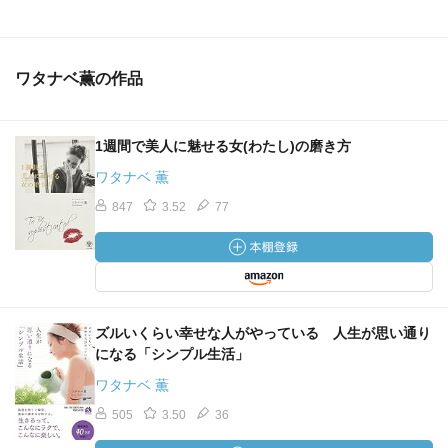
・今あるものに目を留めて、もうすでに自分は多くのもの
を持っていると気付いたときから、あなたは真の幸せを手
＞女らしい女性の最も美しいところには、どこか男らしさ
にしている
がある（スーザン·ソンタグ）
ことになります（ｐ１７３）
ワタナベ薫の作品
自分に男らしさはあるかわからないけど、なんだかいいと
・人生はたった一度きりです（ｐ１９５）
思った。
1週間で美人に魅せる女(わたし)の磨き方
「男らしさ」「女らしさ」この言葉選びはそんなに好きじ
・あなたの人生に入れていいものは、あなたの好きなも
ゃないので、もし自分が近い意味で言われるなら「強さ」
ワタナベ 薫
の、お気に入りのもの、あなたの気分が上がるものだけで
って表現してほしいかも。
847
3.52
77
す（ｐ２１７）
美しい女性は内面の強さを感じる。
・人生で大切なこと。愛と笑いと感謝の心（ｐ２２４）
＞大人の人間関係は広く浅くではなく狭く深くが、幸せの
コッです（ワタナベ薫）
＞（中略）はっきり言いますが、友だちは少ないほうが幸
ズルいくらい幸せな人がやっている 人生が思い通り
せです。なぜでしょうか? なぜなら友だちが多ければ、付き
になる「シンプル生活」
合いが多くなる、お金もかかる、時間も取られる、人と違
ワタナベ 薫
うことや、嫌われることを恐れている人々などは特に、自
分を見失ってしまい、誰かの意見に合わせてしまいがちで
505
3.50
36
す。それよりも、自分らしく生きていき、本当に心許す数