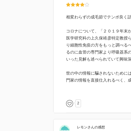
そして本書と昨日読み終えた「20
広く学びを得られます。
相変わらずの成毛節でテンポ良く
コロナについて、「２０１９年末
医学研究科の上久保靖彦特定教授
説明
り細胞性免疫の方をもっと調べる
内容紹介
るのに血管の専門家より呼吸器系
日本マイクロソフト社長時代から
いった見解も述べられていて興味
2020年に一変した世界。そこで
世の中の情報に騙されないために
点を成毛氏が一挙公開。
門家の情報を直接仕入れるべく、
世界情勢、マネーの動き、ビジネ
いるという。
について、趣味と仕事の関係、タ
世界と社会を正しく読めればいい人
ヘルスケアの分野では、個人差を
2
究や英語学習よりも必要なものとは
て、自らの心身のことを自ら観察
「転職相談は50-60代にしろ」
う。自分なりのキュレーターを各
以外」等々、個人の生き方にも豊富
リテラシーを身につけて、未来を
内容（「BOOK」データベースよ
レモン
さん
の感想
した。