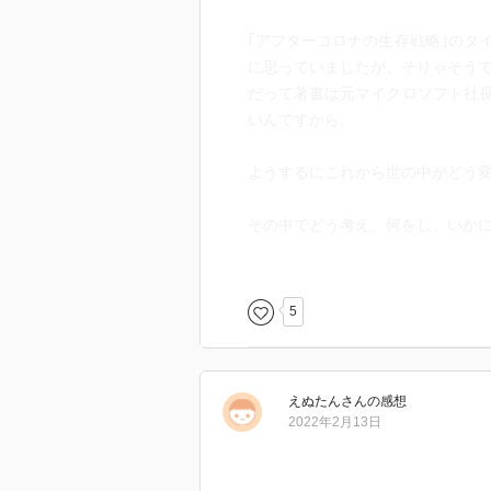
｢アフターコロナの生存戦略｣のタ
に思っていましたが、そりゃそう
だって著書は元マイクロソフト社
いんですから。
ようするにこれから世の中がどう
その中でどう考え、何をし、いか
ざっくり言えばこんな感じ。
5
ただ、中身は相変わらずわかりや
ビジネスから始まり、天災や戦争
えぬたん
さん
の感想
転職から人付き合いにお金の稼ぎ方と
2022年2月13日
う～ん、盛りだくさん。