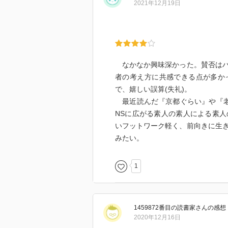
目を凝らせば勝機は無数にある!
2021年12月19日
のシフトチェンジまで、一気に見
「コロナ騒動で、ある領域の専門
著者について
身に沁みて理解したはずだ」と終
●成毛 眞:1955年、北海道生
して崇めるかが勝負だ」とも。あ
社アスキーなどを経て、86年日本
る今、新しい発想で、新しい学び
社代表取締役社長に就任。2000
なかなか興味深かった。賛否はハ
スパイアを設立。10年、おすすめ
者の考え方に共感できる点が多か
「これからを生きる私たちは、そ
る。
で、嬉しい誤算(失礼)。
著者略歴 (「BOOK著者紹介情報」
最近読んだ『京都ぐらい』や『老
なお、本書には、情報収集のため
成毛/眞
NSに広がる素人の素人による素
浩のアメリカの今を知るTV」や
1955年、北海道生まれ。中央大
いフットワーク軽く、前向きに生
てもらった。
て、1986年、日本マイクロソフト
みたい。
社後、投資コンサルティング会社イ
余談となるが、日本人とアメリカ
設、代表を務める。元早稲田大学
1
いう日米の小児科を知る医師の見
された当時に掲載されていたもので
量アスピリンが、米国のアンチエ
いないことについて常々疑問を感
で紹介されていた久坂部羊氏のFa
1459872番目の読書家
さん
の感想
かった。
2020年12月16日