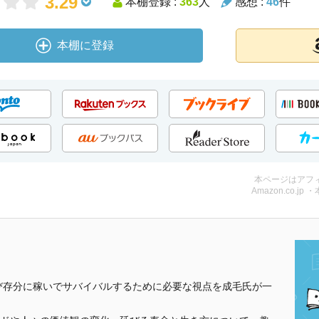
3.29
本棚登録 :
363
人
感想 :
46
件
本棚に登録
本ページはアフ
Amazon.co.jp 
遊び存分に稼いでサバイバルするために必要な視点を成毛氏が一