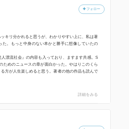
社会情勢、ビジネス潮流、お金の流れ、価値観・生き方
通す。
フォロー
家は隣の領域の専門家ではないことを、日本国民全員が
章では述べられている。「だから、誰をキュレーターと
まれ。中央大学商学部卒業後、自動車部品メーカー、株式会
らゆる分野で知見の拡大がこれほど飛躍的に加速してい
マイクロソフト株式会社設立と同時に参画。91年、同
方を考えていきたい。
年に退社後、投資コンサルティング会社の株式会社イン
ッキリ分かれると思うが、わかりやすい上に、私は著
本を紹介する書評サイト「HONZ」を開設、代表を務め
った。もっと中身のない本かと勝手に想像していたの
の時代を楽しむしかないのだ。」
より)
人漂流社会』の内容も入っており、ますます共感。S
の具体的な情報がいろいろ盛り込まれている。「町山智
人のためのニュースの章が面白かった。やはりこのくら
「アルジャジーラ・イングリッシュ」は早速参考にさせ
学商学部卒業。自動車部品メーカー、アスキーなどを経
きる方が人生楽しめると思う。著者の他の作品も読んで
入社。1991年、同社代表取締役社長就任。2000年に退
ンスパイア設立。2010年、書評サイト「HONZ」を開
人の血液はかなり違い、日本人の血は全然止まらないと
ビジネススクール客員教授(本データはこの書籍が刊行
詳細をみる
解が紹介されていて、自分には大変参考になった。低用
す)
イジングの本ではよく紹介されるのに日本では普及して
じていたのだが、少し合点がいった。それと、本書の中
cebookで見つけた「ボクの医シャ修行」がとても面白