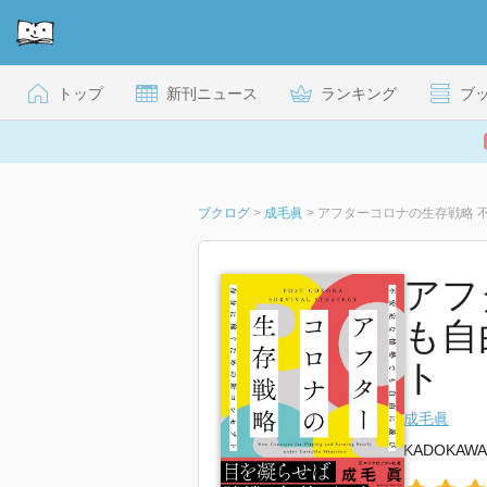
トップ
新刊ニュース
ランキング
ブ
ブクログ
>
成毛眞
>
アフターコロナの生存戦略 
アフ
も自
ト
成毛眞
KADOKAWA