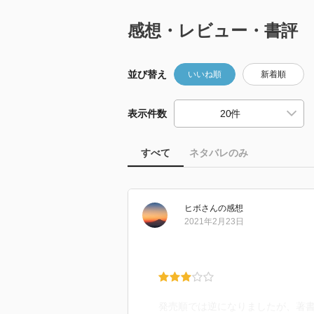
感想・レビュー・書評
並び替え
いいね順
新着順
表示件数
すべて
ネタバレのみ
ヒボ
さん
の感想
2021年2月23日
発売順では逆になりましたが、著書