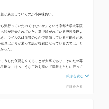
40年の未来予想」は2冊まとめて読むことでより深く、
話題が展開していくのが小気味良い。
から流行っていたのではないか」という京都大学大学院
らの説が紹介されていた。巷で騒がれている液性免疫よ
べき、ウイルスは血管のなかで増殖している可能性があ
の意見ばかりが通って話が複雑になっているのでは、と
遊び、稼ぎ続けてきた成毛氏の未来予測。
深かった。
自由に遊び存分に稼いでサバイバルするために必要な視
はこうした仮説を立てることが大事であり、そのため専
成毛氏は、けっこうな工数を割いて情報をとりに行って
ストレンドや人々の価値観の変化、延びる寿命と生き方
ダでは築けない人脈の作り方まで。
生を送れる。超情報社会を勝ち抜くために、GAFA研
踏まえた上での日々の自己管理の必要性が高まってい
詳細をみる
?
し理解し行動を考えていくことが重要になっていると思
「趣味を始めるならニッチを狙え」「京都に住むなら中京
分野で見つけ、生化学や分子生物学等についても一定の
なオリジナルアドバイス!
拓くための情報を「獲りに行く」ようにしたいと再認識
り）