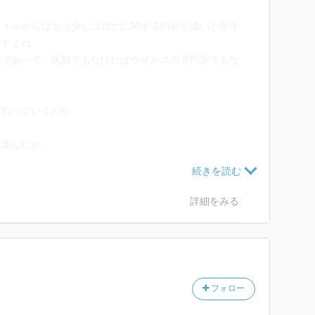
イトルからはもう少しコロナに関する内容が濃いと勝手
ですよね。
長であって、医師でもなければウイルスの専門家でもな
変わっていくのか。
に楽しむか。
詳細をみる
すい。
、人口問題やそれが経済に与える影響、教育や子育て、
使い方...
フォロー