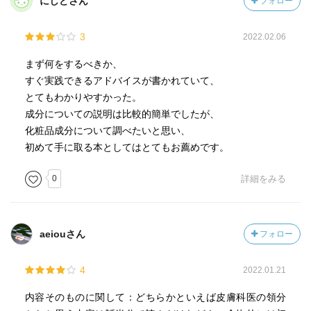
にしどさん
フォロー
しばらく多めに塗り続けてみて、それでも火照るようなら
紫外線散乱剤配合のものに切り替えてみようかな。
3
2022.02.06
この本にも日焼け止めの塗る量の目安が書かれていて、そ
れが実物大の〇で書かれていたからとても分かりやすかっ
まず何をするべきか、
た。パッと見で理解できる。
すぐ実践できるアドバイスが書かれていて、
それに、｢やわらかい｣｢かため｣と硬さで日焼け止めの種類
とてもわかりやすかった。
を2分してあって、それもとても分かりやすかった。
成分についての説明は比較的簡単でしたが、
とりあえず私は塗る量が足りてなかったので、１円玉2枚分
化粧品成分について調べたいと思い、
塗り続けてみようと思う。
初めて手に取る本としてはとてもお薦めです。
0
詳細をみる
aeiouさん
フォロー
4
2022.01.21
内容そのものに関して：どちらかといえば皮膚科医の領分