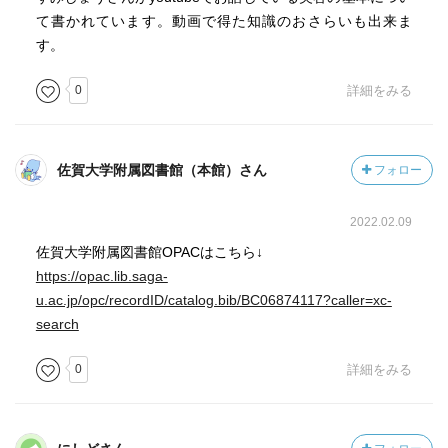
言っていることが似通っているから、エビデンスとか科学
て書かれています。動画で得た知識のおさらいも出来ま
的知見を重視する人はいいんじゃないかな。
す。
という私は感覚派ですが、ある時普段のお手入れは保湿と
UVケアのみやればいいんだと知ってからは、気が楽になっ
0
詳細をみる
ている。
成分のところは覚えきれないので、アスコルビン酸がビタ
ミンCだということだけ持ち帰ろうかと思う。
佐賀大学附属図書館（本館）さん
フォロー
それも明日には忘れてそうだけど…
2022.02.09
ドラッグストアで買える日焼け止めを使うと、顔が熱くな
るのが嫌だったんだが、塗る量が少なかったのが理由か
佐賀大学附属図書館OPACはこちら↓
も。
https://opac.lib.saga-
というのも、最近日焼け止めの塗る量の目安を動画で見
u.ac.jp/opc/recordID/catalog.bib/BC06874117?caller=xc-
て、あれ、普段塗ってる量って足りない？と思い、やり過
search
ぎだろ！ってくらい塗ったらあんまり火照らなかったか
0
詳細をみる
ら。
紫外線吸収剤のものを使っているからかなぁ、とか思って
いたが、単純に塗る量が少ないから火照っていたのかもし
れない。