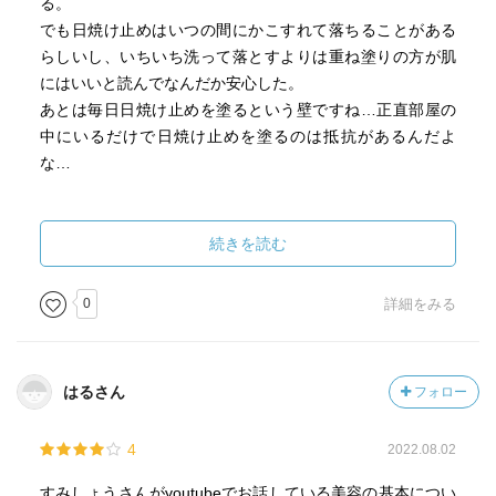
る。
でも日焼け止めはいつの間にかこすれて落ちることがある
らしいし、いちいち洗って落とすよりは重ね塗りの方が肌
にはいいと読んでなんだか安心した。
あとは毎日日焼け止めを塗るという壁ですね…正直部屋の
中にいるだけで日焼け止めを塗るのは抵抗があるんだよ
な…
2026.3.15
図書館にある本を全て読むプロジェクトの一環として読み
続きを読む
返し。
目次をサーっと見た感じだと、割と医学的観点から見た美
0
詳細をみる
容について書かれていると感じる。
というのも、YouTubeで北条先生という皮膚の再生医療を
やっている方の動画でも、似たようなことを言っていたか
はるさん
フォロー
ら。
スキンケアの本質は、保湿とUVケアだと言うし、食べ物を
4
2022.08.02
肌に塗るのはよくないし、化粧品は自分の肌に合うかどう
かが1番だと言うから。
すみしょうさんがyoutubeでお話している美容の基本につい