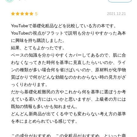
5
2021.12.21
YouTubeで基礎化粧品などを比較している方の本です。
YouTubeの視点がフラットで説明も分かりやすかった為本
に興味を持ち購読しました。
結果、とてもよかったです。
ベースの知識を分かりやすくカバーしてあるので、肌に合
わなくなってきた時何を基準に見直したらいいのか、ライ
ンの種類が多い場合何を省けばいいのか、原材料が化学物
質ばかりで何がどんな効能なのかわからない時の見方がざ
っくりわかります。
だから基礎化粧難民の方やこれから何を基準に選ぼうか考
えている若い方にはいいかと思いますが、上級者の方には
既知の情報も多いかも知れません。
どんどん新商品が出てくる中でも変わらない考え方の基準
を本にまとめられている感じです。
この成分がおすすめ、この化粧品がおすすめ、といった商