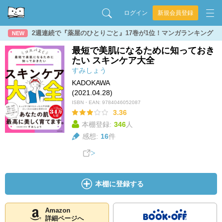
ログイン
新規会員登録
2週連続で『薬屋のひとりごと』17巻が1位！マンガランキング
NEW
最短で美肌になるために知っておき
たい スキンケア大全
すみしょう
KADOKAWA
(2021.04.28)
ISBN・EAN:
9784046052087
3.36
本棚登録:
346
人
感想:
16
件
本棚に登録する
Amazon
詳細ページへ