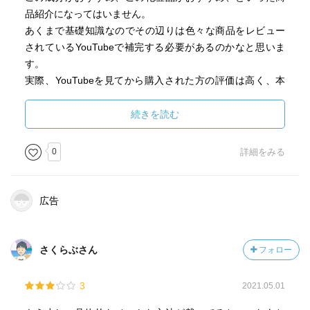
品紹介になってはいません。
あくまで基礎知識なのでその辺りは色々な商品をレビュー
されているYouTubeで補完する必要があるのかなと思いま
す。
実際、YouTubeを見てから購入された方の評価は高く、本
書のみ購入された方は低いように感じました。
続きを読む
以下は本の内容には関係ないので評価には加味していませ
んが、電子書籍の場合の図表は1ページにまとめてもらいた
0
詳細をみる
いと思います。
左から捲っていって先に効能、次に成分の名前が出てきて
気になる成分の時にまた元に戻って上から何段目だっけ…
広告
を繰り返すのがかなり手間です。
さくらぶさん
フォロー
3
2021.05.01