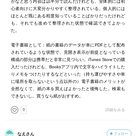
かなと思う内容は話半分で読んだけれども、全体的には初
心者向けに大変分かりやすく整理されている。個人的には
ほとんど既にある程度知っていることばかりだったけれど
も、それでも改めて整理された状態で確認できてよかっ
た。
電子書籍として：紙の書籍のデータが単にPDFとして配布
されているような状態で、見開き表示が前提となっている
構成の部分は携帯だと非常に見づらい。iTunes Storeでの購
入だったけれども、Booksアプリ内で文字をハイライトした
りメモをつけたりするなどといった（持ち運びやすさや単
に場所を取らないという点以外の）電子書籍のメリットが
全然なくて、紙の本を買えばよかったと後悔した。検索も
できないし。買うなら紙がおすすめ。
0
詳細をみる
なえさん
フォロー