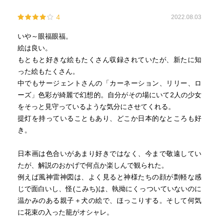
4
2022.08.03
いや～眼福眼福。
絵は良い。
もともと好きな絵もたくさん収録されていたが、新たに知
った絵もたくさん。
中でもサージェントさんの「カーネーション、リリー、ロ
ーズ」色彩が綺麗で幻想的。自分がその場にいて2人の少女
をそっと見守っているような気分にさせてくれる。
提灯を持っていることもあり、どこか日本的なところも好
き。
日本画は色合いがあまり好きではなく、今まで敬遠してい
たが、解説のおかげで何点か楽しんで観られた。
例えば風神雷神図は、よく見ると神様たちの顔が剽軽な感
じで面白いし、怪(こみち)は、執拗にくっついていないのに
温かみのある親子＋犬の絵で、ほっこりする。そして何気
に花束の入った籠がオシャレ。