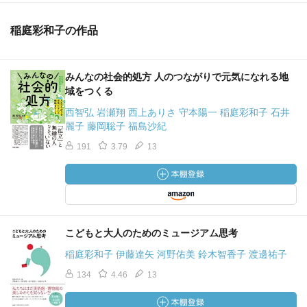
稲庭彩和子の作品
みんなの社会的処方 人のつながりで元気になれる地
域をつくる
西智弘 岩瀬翔 西上ありさ 守本陽一 稲庭彩和子 石井
麗子 藤岡聡子 福島沙紀
191
3.79
13
こどもと大人のためのミュージアム思考
稲庭彩和子 伊藤達矢 河野佑美 鈴木智香子 渡邊祐子
134
4.46
13