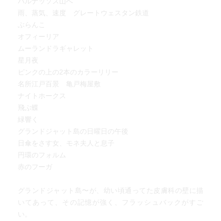
パルナッソス山へ
雨、蒸気、速度 グレートウェスタン鉄道
ぶらんこ
オフィーリア
ムーランドラギャレット
星月夜
ピンクの上の2本のカラーリリー
名所江戸百景 亀戸梅屋敷
ナイトホークス
飛ぶ蝶
緑響く
グランドジャット島の日曜日の午後
日傘をさす女、モネ夫人と息子
円環のフォルム
赤のフーガ
グランドジャット島〜が、幼い頃通ってた皮膚科の壁に描
いてあって、その記憶が強く、フラッシュバックがすご
い。