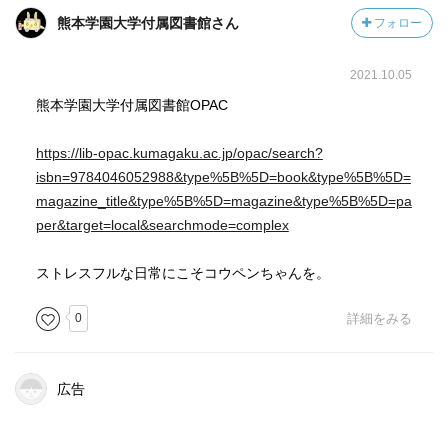
熊本学園大学付属図書館さん
フォロー
2021.10.05
熊本学園大学付属図書館OPAC
https://lib-opac.kumagaku.ac.jp/opac/search?
isbn=9784046052988&type%5B%5D=book&type%5B%5D=
magazine_title&type%5B%5D=magazine&type%5B%5D=pa
per&target=local&searchmode=complex
ストレスフルな日常にこそコウペンちゃんを。
0
詳細をみる
広告