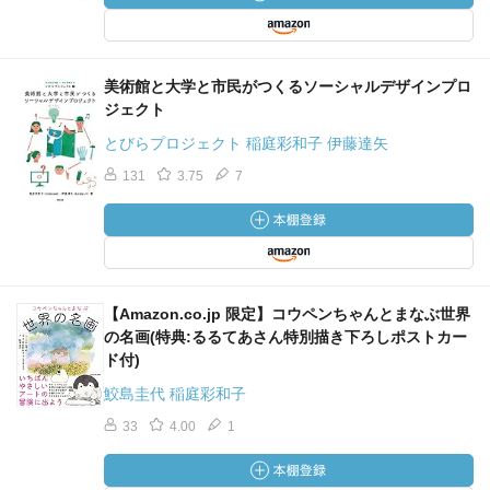
美術館と大学と市民がつくるソーシャルデザインプロ
ジェクト
とびらプロジェクト 稲庭彩和子 伊藤達矢
131
3.75
7
【Amazon.co.jp 限定】コウペンちゃんとまなぶ世界
の名画(特典:るるてあさん特別描き下ろしポストカー
ド付)
鮫島圭代 稲庭彩和子
33
4.00
1