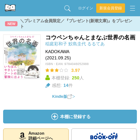
ログイン
新規会員登録
＼プレミアム会員限定／『プレゼント(新潮文庫)』をプレゼン
NEW
ト
コウペンちゃんとまなぶ世界の名画
稲庭彩和子
鮫島圭代
るるてあ
KADOKAWA
(2021.09.25)
ISBN・EAN:
9784046052988
3.97
本棚登録:
250
人
感想:
14
件
Kindle版
本棚に登録する
Amazon
詳細ページへ