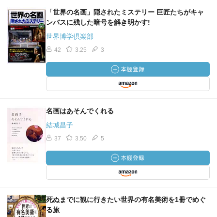
「世界の名画」隠されたミステリー 巨匠たちがキャ
ンバスに残した暗号を解き明かす!
世界博学倶楽部
42
3.25
3
名画はあそんでくれる
結城昌子
37
3.50
5
死ぬまでに観に行きたい世界の有名美術を1冊でめぐ
る旅