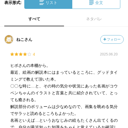
表示形式:
リスト
全文
すべて
ネタバレ
ねこさん
フォロー
4
2025.06.20
ヒボさんの本棚から。
最近、絵画の解説本にはまっているところに、グッドタイ
ミングで教えて頂いた本。
〇〇な時に…と、その時の気分や状況にあった名画がコウ
ペンちゃんのイラストと言葉と共に紹介されていて、とっ
ても癒される。
解説部分のボリュームは少なめなので、画集を眺める気分
でサラッと読めるところもよかった。
名画といえば…というおなじみの絵もたくさん出てくるの
で、自分が最近知った知識をちゃんと覚えているか確認し