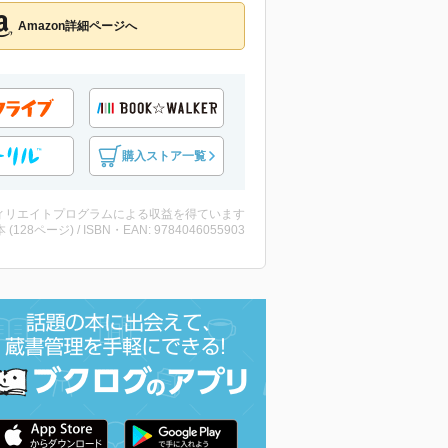
Amazon詳細ページへ
購入ストア一覧
ィリエイトプログラムによる収益を得ています
・本 (128ページ) / ISBN・EAN: 9784046055903