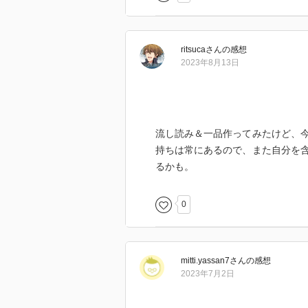
ritsuca
さん
の感想
2023年8月13日
流し読み＆一品作ってみたけど、
持ちは常にあるので、また自分を
るかも。
0
mitti.yassan7
さん
の感想
2023年7月2日