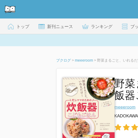
トップ
新刊ニュース
ランキング
ブ
ブクログ
>
meeeroom
>
野菜まるごと、いれるだ
野菜
飯器
meeeroom
KADOKAWA