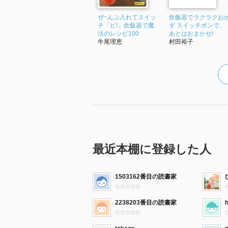
ぜ~んぶ入れてスイッ
炊飯器でラクラクお
チ「ピ!」炊飯器で魔
ず スイッチポンで、
法のレシピ100
あとはおまかせ!
牛尾理恵
村田裕子
最近本棚に登録した人
1503162番目の読書家
2238203番目の読書家