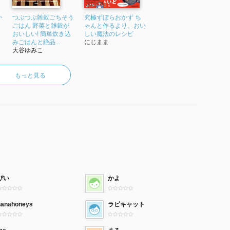
か
つぶつぶ雑穀ごちそう
究極ずぼらおかず ち
ごはん 野菜と雑穀が
ゃんと作るより、おい
おいしい! 簡単炊き込
しい魔法のレシピ
みごはんと絶品...
にじまま
大谷ゆみこ
もっと見る
ぴい
かよ
hanahoneys
ラビキャット