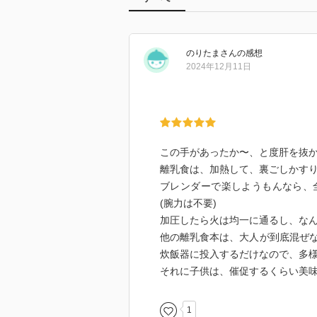
のりたま
さん
の感想
2024年12月11日
この手があったか〜、と度肝を抜
離乳食は、加熱して、裏ごしかす
ブレンダーで楽しようもんなら、
(腕力は不要)
加圧したら火は均一に通るし、な
他の離乳食本は、大人が到底混ぜ
炊飯器に投入するだけなので、多
それに子供は、催促するくらい美
1