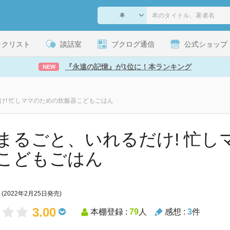
ックリスト
談話室
ブクログ通信
公式ショップ
『永遠の記憶』が1位に！本ランキング
NEW
け! 忙しママのための炊飯器こどもごはん
まるごと、いれるだけ! 忙し
こどもごはん
(2022年2月25日発売)
3.00
本棚登録 :
79
人
感想 :
3
件