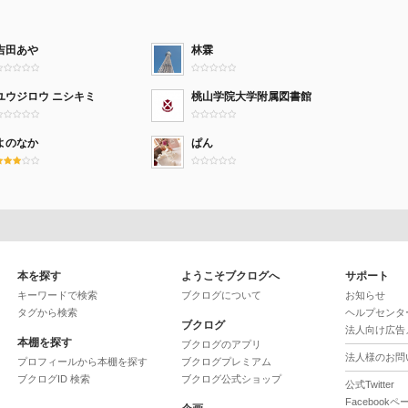
吉田あや
林霖
ユウジロウ ニシキミ
桃山学院大学附属図書館
よのなか
ぱん
本を探す
ようこそブクログへ
サポート
キーワードで検索
ブクログについて
お知らせ
タグから検索
ヘルプセンタ
ブクログ
法人向け広告
本棚を探す
ブクログのアプリ
法人様のお問
プロフィールから本棚を探す
ブクログプレミアム
ブクログID 検索
ブクログ公式ショップ
公式Twitter
Facebookペ