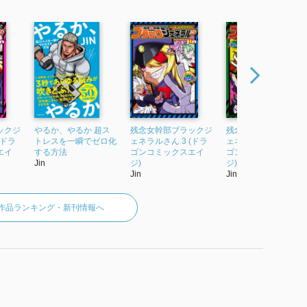
ックジ
やるか、やるか 超ス
残念女幹部ブラックジ
残念女幹部ブラック
(ドラ
トレスを一瞬でゼロ化
ェネラルさん 3 (ドラ
ェネラルさん 4 (ドラ
エイ
する方法
ゴンコミックスエイ
ゴンコミックスエイ
Jin
ジ)
ジ)
Jin
Jin
の作品ランキング・新刊情報へ