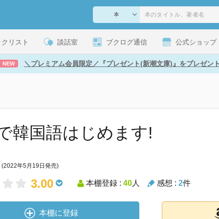
ックリスト
談話室
ブクログ通信
公式ショップ
＼プレミアム会員限定／『プレゼント(新潮文庫)』をプレゼン
NEW
で韓国語はじめます!
(2022年5月19日発売)
3.00
本棚登録 :
40
人
感想 :
2
件
本棚に登録