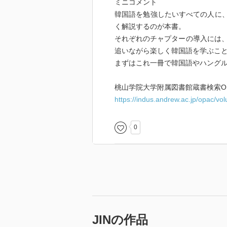
ミニコメント
韓国語を勉強したいすべての人に、日
く解説するのが本書。
それぞれのチャプターの導入には
追いながら楽しく韓国語を学ぶこ
まずはこれ一冊で韓国語やハング
桃山学院大学附属図書館蔵書検索OP
https://indus.andrew.ac.jp/opac/v
0
JINの作品