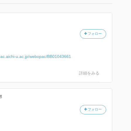
フォロー
opac.aichi-u.ac.jp/webopac/BB01043661
詳細をみる
想
フォロー