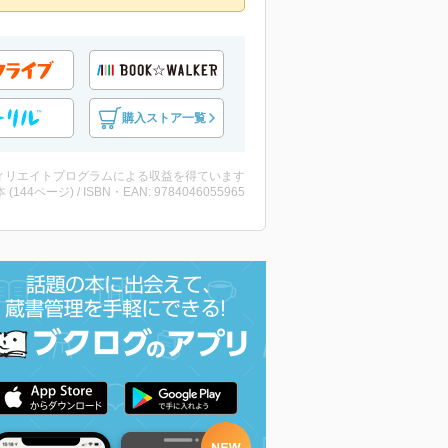
購入ストア一覧
ィリエイトプログラムによる収益を得ています
・本 (144ページ) / ISBN・EAN: 9784046055965