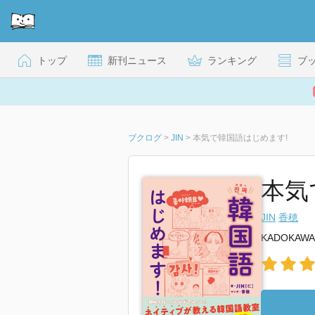
トップ
新刊ニュース
ランキング
ブ
ブクログ
>
JIN
>
本気で韓国語はじめます!
本気
JIN
香穂
KADOKAWA