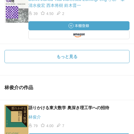
清水俊宏 西本将樹 鈴木晋一
39
4.50
2
もっと見る
林俊介の作品
語りかける東大数学 奥深き理工学への招待
林俊介
79
4.00
7