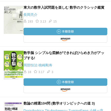
東大の数学入試問題を楽しむ 数学のクラシック鑑賞
長岡亮介
193
3.13
15
数学脳 シンプルな図解ができればひらめき力がアッ
プする!
岡部恒治 桃崎剛寿
18
3.17
3
数論の精選104問 (数学オリンピックへの道 3)
DorinAndrica TituAndreescu ZumingFeng 小林一章