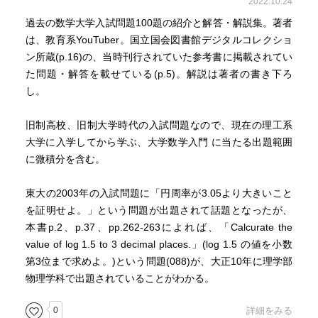
2022.10.24
過去の数学大学入試問題100題の紹介と解答・解説集。著者
は、教育系YouTuber。国立国会図書館デジタルコレクショ
ン所蔵(p.16)の、当時刊行されていた参考書に掲載されてい
た問題・解答を載せている(p.5)。解説は著者の書き下ろ
し。
旧制高校、旧制大学時代の入試問題なので、現在の理工系
大学に入学してから学ぶ、大学数学入門 に当たる出題範囲
に微積分を含む。
東大の2003年の入試問題に「円周率が3.05より大きいこと
を証明せよ。」という問題が出題されて話題となったが、
本書p.2、p.37、pp.262-263によれば、「Calcurate the
value of log 1.5 to 3 decimal places.」(log 1.5 の値を小数
第3位まで求めよ。)という問題(088)が、大正10年に理学部
物理学科で出題されていることがわかる。
0
詳細をみる