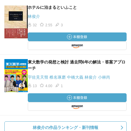
ホテルに泊まるといふこと
林俊介
32
2.55
3
東大数学の発想と検討 過去問6年の解法・答案アプロ
ーチ
宇佐見天彗 椎名琢磨 中橋大義 林俊介 小林尚
13
4.00
1
林俊介の作品ランキング・新刊情報