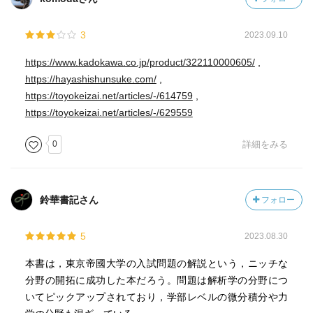
3
2023.09.10
https://www.kadokawa.co.jp/product/322110000605/
,
https://hayashishunsuke.com/
,
https://toyokeizai.net/articles/-/614759
,
https://toyokeizai.net/articles/-/629559
0
詳細をみる
鈴華書記さん
フォロー
5
2023.08.30
本書は，東京帝國大学の入試問題の解説という，ニッチな
分野の開拓に成功した本だろう。問題は解析学の分野につ
いてピックアップされており，学部レベルの微分積分や力