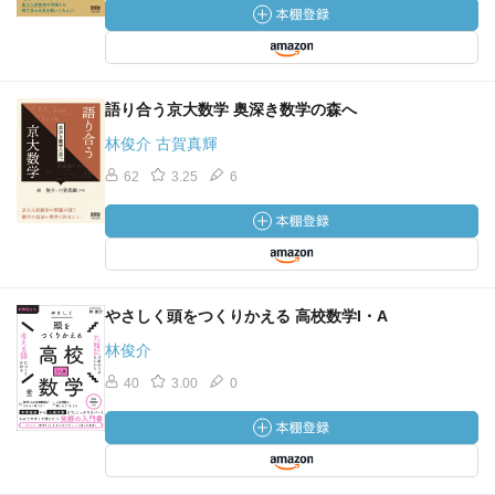
語り合う京大数学 奥深き数学の森へ
林俊介 古賀真輝
62
3.25
6
やさしく頭をつくりかえる 高校数学I・A
林俊介
40
3.00
0