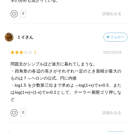
学の分野も混ざっている。
0
詳細をみる
ミイさん
フォロー
3
2023.03.03
問題文がシンプルほど途方に暮れてしまうな。
・四角形の各辺の長さがそれぞれ一定のとき面積が最大の
ものは？→ヘロンの公式。円に内接
・log1.5 を少数第三位まで求めよ→log(1+x)でx=0.5、また
はlog(1+x)÷(1-x)でx=0.2として、テーラー展開ゴリ押しな
ど
0
詳細をみる