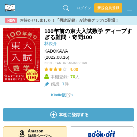
ログイン
新規会員登録
お待たせしました！「再読記録」が読書グラフに登場！
NEW
100年前の東大入試数学 ディープす
ぎる難問・奇問100
林俊介
KADOKAWA
(2022.08.16)
ISBN・EAN:
9784046056160
4.00
本棚登録:
76
人
感想:
7
件
Kindle版
本棚に登録する
Amazon
詳細ページへ