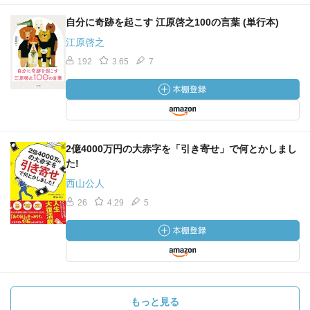
自分に奇跡を起こす 江原啓之100の言葉 (単行本)
江原啓之
192
3.65
7
2億4000万円の大赤字を「引き寄せ」で何とかしまし
た!
西山公人
26
4.29
5
もっと見る