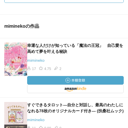
miminekoの作品
幸運な人だけが知っている「魔法の王冠」 自己愛を
高めて夢を叶える秘訣
mimineko
17
4.75
2
すぐできるタロット―自分と対話し、最高のわたしに
なれる78枚のオリジナルカード付き― (扶桑社ムック)
mimineko