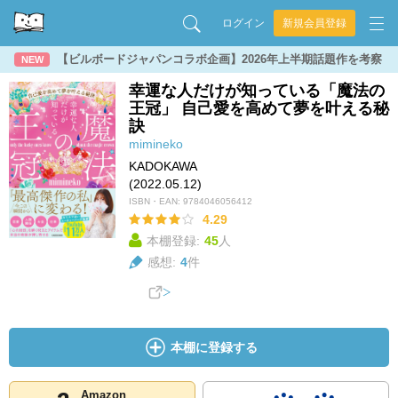
ログイン
新規会員登録
【ビルボードジャパンコラボ企画】2026年上半期話題作を考察
NEW
幸運な人だけが知っている「魔法の
王冠」 自己愛を高めて夢を叶える秘
訣
mimineko
KADOKAWA
(2022.05.12)
ISBN・EAN:
9784046056412
4.29
本棚登録:
45
人
感想:
4
件
本棚に登録する
Amazon