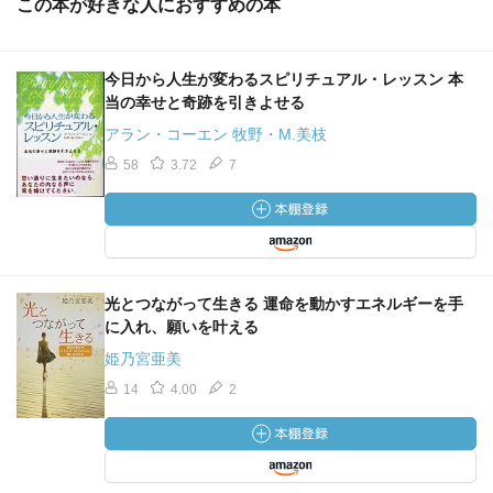
この本が好きな人におすすめの本
今日から人生が変わるスピリチュアル・レッスン 本
当の幸せと奇跡を引きよせる
アラン・コーエン 牧野・M.美枝
58
3.72
7
光とつながって生きる 運命を動かすエネルギーを手
に入れ、願いを叶える
姫乃宮亜美
14
4.00
2