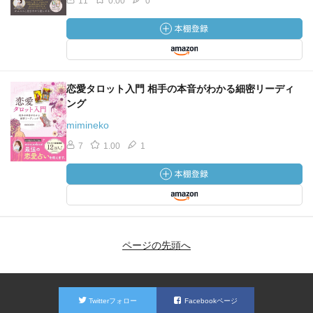
11
0.00
0
恋愛タロット入門 相手の本音がわかる細密リーディ
ング
mimineko
7
1.00
1
ページの先頭へ
Twitterフォロー
Facebookページ