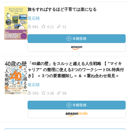
旅をすればするほど子育ては楽になる
尾石晴
691
4.11
31
「40歳の壁」をスルッと越える人生戦略 【 ”マイキ
ャリア” の整理に使える2つのワークシートDL特典付
き】 ＜３つの要素棚卸し＞ & ＜重ね合わせ発見＞
尾石晴
555
3.38
59