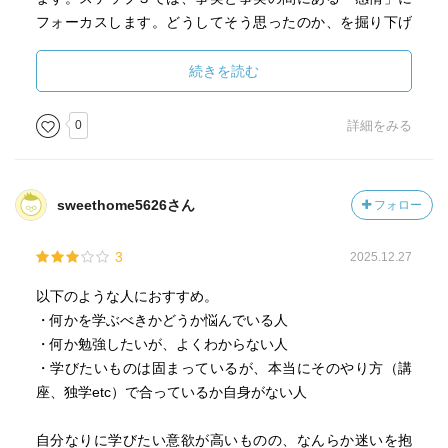
フォーカスします。どうしてそう思ったのか、を掘り下げ
ていくと物事の捉え方や考えのパターンが見えるようにな
ります。
続きを読む
日々流れていく「行動」をつかまえることで、その前にあ
0
詳細をみる
る「心（意識）」を見える化して、自分を振り返るための
作業を経て、自分についての理解を深めていく過程です。
sweethome5626さん
フォロー
例えば体重などの単純な記録でも、しばらく続けていると
自分の行動との繋がりが見えてきて面白いなと思いまし
3
2025.12.27
た。
以下のような人におすすめ。
・何かを学ぶべきかどうか悩んでいる人
・何か勉強したいが、よくわからない人
・学びたいものは固まっているが、本当にそのやり方（講
座、独学etc）で合っているか自身がない人
自分なりに学びたい意欲が高いものの、なんらか迷いを抱