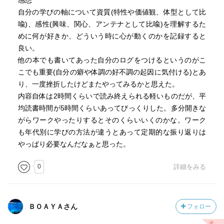
感想
自分の学びの軸について資質(特性や価値観、体型として比
喩)、感性(興味、関心、アンテナとして比喩)を理解するた
めに何が好きか、どういう時に心が動くのかを記録すると
良い。
他の本でも書いてあった自分のログをつけるというのがこ
こでも重要(自分の癖や体調の好不調の起因に気付ける)とあ
り、一度挫折したけどまたやってみるかと思えた。
内容自体は2時間くらいで読み終えられる軽いものだが、平
均読書時間が5時間くらいあってびっくりした。多分開きな
がらワークやったりするとそのくらいいくのかな。ワーク
も年代別に学びの方法が違うとあって定期的な振り返りは
やっぱり必要なんだなぁと思った。
0
詳細をみる
ＢＯＡＹＡさん
フォロー