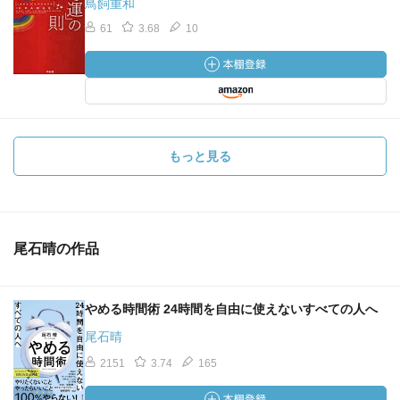
鳥飼重和
61
3.68
10
もっと見る
尾石晴の作品
やめる時間術 24時間を自由に使えないすべての人へ
尾石晴
2151
3.74
165