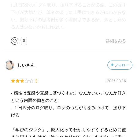
に1日5分のログを取り、掘り下げることが必要。この掘り
下げが大切だが、筆者のように上手にできるかはわからな
い。掘り下げの思考例が多く理解はできるが、落とし込め
る人は少ないかもしれない。
0
詳細をみる
しいさん
フォロー
3
2025.03.16
- 感性は五感や直感に基づくもの。なんかいい、なんか好き
という内面の働きのこと
- １日５分のログ取り。ログのつながりをみつけて、掘り下
げる
「学びのジック」、擬人化ってわかりやすくするために使