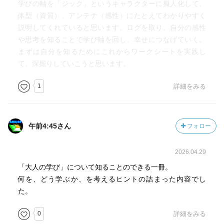
学びの軸を「ジック」というキャラクターに擬人化して、
体型（資質）、アンテナ（感性）にたとえてわかりやすく
説明してくれていると思います。ログを取り、自分の感性
や思考を知ることで学び軸を回し、幸せにつなげていく。
まずは自分を知るためにこれからワークシートを実践し
て、深掘りしていこうと思います。
1
詳細をみる
午前4:45さん
フォロー
2026.04.29
「大人の学び」について知ることのできる一冊。
何を、どう学ぶか、を考えるヒントの詰まった内容でし
た。
0
詳細をみる