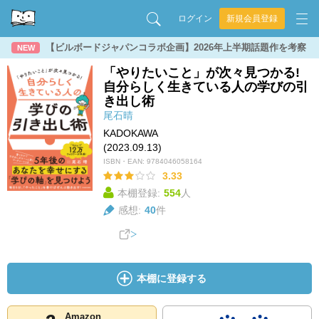
ログイン
新規会員登録
【ビルボードジャパンコラボ企画】2026年上半期話題作を考察
NEW
「やりたいこと」が次々見つかる!
自分らしく生きている人の学びの引
き出し術
尾石晴
KADOKAWA
(2023.09.13)
ISBN・EAN:
9784046058164
3.33
本棚登録:
554
人
感想:
40
件
本棚に登録する
Amazon