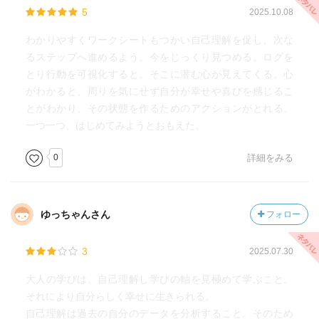
5
2025.10.08
わかりやすくワークシートもつかい自己理解を促し、次な
るステップへ進めるよう、今をじっくり見つめる。ログを
とり行動を可視化すると、そこに潜む心が見えてくる。心
がわかると、周りを気にせず自分が幸せや喜びを感じるこ
とがわかり、その状態を作るためのアクションがとれる。
一つ一つ、はじめてみようとおもえた。
0
詳細をみる
ゆっちゃんさん
フォロー
3
2025.07.30
大人の学びは、自己理解し学びの軸を見極めて学ぶこと。
それにより自分らしく幸せに生きられる。
自己理解は過去の自分のデータを分析すること。そのため