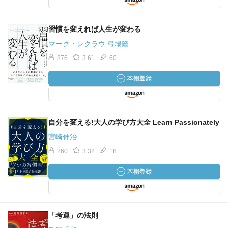
習慣を変えれば人生が変わる
マーク・レクラウ 弓場隆
876
3.61
60
自分を変える!大人の学び方大全 Learn Passionately
宮崎伸治
260
3.32
18
「考運」の法則