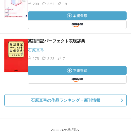
290
3.52
19
英語日記パーフェクト表現辞典
石原真弓
175
3.23
7
石原真弓の作品ランキング・新刊情報
ページの先頭へ