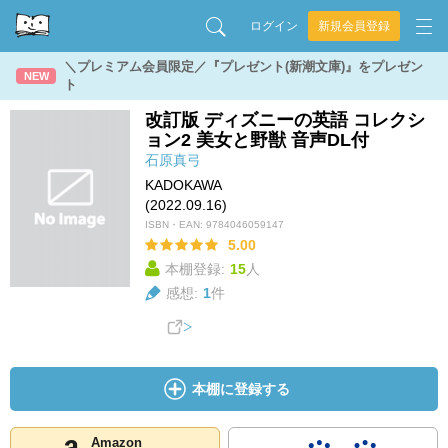
ログイン
新規会員登録
＼プレミアム会員限定／『プレゼント(新潮文庫)』をプレゼン
NEW
ト
改訂版 ディズニーの英語 コレクシ
ョン2 美女と野獣 音声DL付
石原真弓
KADOKAWA
(2022.09.16)
ISBN・EAN:
9784046059147
5.00
本棚登録:
15
人
感想:
1
件
本棚に登録する
Amazon