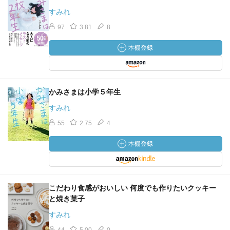
すみれ
97
3.81
8
かみさまは小学５年生
すみれ
55
2.75
4
こだわり食感がおいしい 何度でも作りたいクッキー
と焼き菓子
すみれ