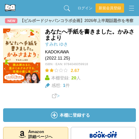
ログイン
新規会員登録
【ビルボードジャパンコラボ企画】2026年上半期話題作を考察
NEW
あなたへ手紙を書きました。かみさ
まより
すみれ
ゆき
KADOKAWA
(2022.11.25)
ISBN・EAN:
9784046059918
2.67
本棚登録:
20
人
感想:
1
件
本棚に登録する
Amazon
詳細ページへ