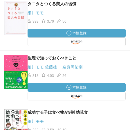
タニタとつくる美人の習慣
細川モモ
393
3.70
56
生理で知っておくべきこと
細川モモ 佐藤雄一 奈良岡佑南
318
4.03
26
成功する子は食べ物が9割 幼児食
細川モモ