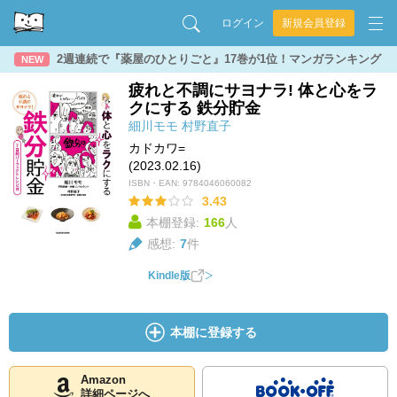
ログイン
新規会員登録
2週連続で『薬屋のひとりごと』17巻が1位！マンガランキング
NEW
疲れと不調にサヨナラ! 体と心をラ
クにする 鉄分貯金
細川モモ
村野直子
カドカワ=
(2023.02.16)
ISBN・EAN:
9784046060082
3.43
本棚登録:
166
人
感想:
7
件
Kindle版
本棚に登録する
Amazon
詳細ページへ