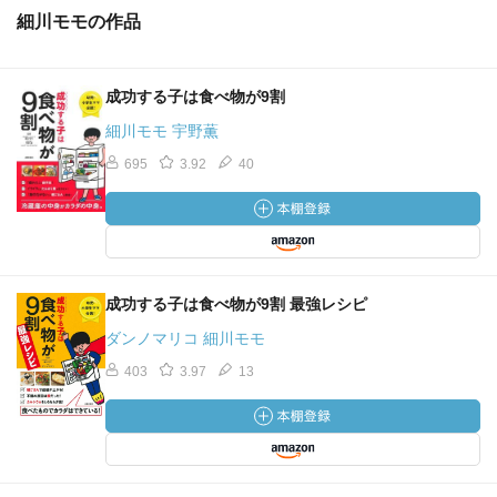
細川モモの作品
成功する子は食べ物が9割
細川モモ 宇野薫
695
3.92
40
成功する子は食べ物が9割 最強レシピ
ダンノマリコ 細川モモ
403
3.97
13