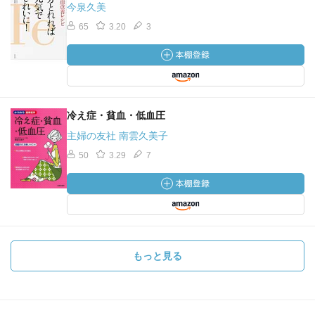
今泉久美
65
3.20
3
冷え症・貧血・低血圧
主婦の友社 南雲久美子
50
3.29
7
もっと見る