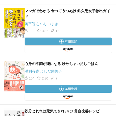
マンガでわかる 食べてうつぬけ 鉄欠乏女子救出ガイ
ド
奥平智之 いしいまき
198
3.82
12
心身の不調が楽になる 鉄分ちょい足しごはん
毛利有香 よしだ栄美子
104
2.80
7
鉄分とれれば元気できれいに! 貧血改善レシピ