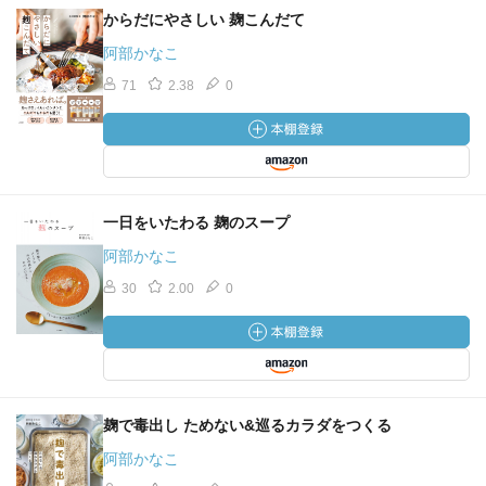
からだにやさしい 麹こんだて
阿部かなこ
71
2.38
0
一日をいたわる 麹のスープ
阿部かなこ
30
2.00
0
麹で毒出し ためない&巡るカラダをつくる
阿部かなこ