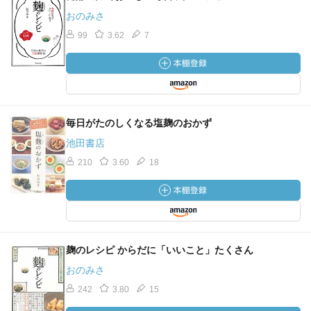
おのみさ
99
3.62
7
毎日がたのしくなる塩麹のおかず
池田書店
210
3.60
18
麹のレシピ からだに「いいこと」たくさん
おのみさ
242
3.80
15