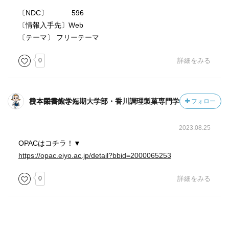
〔NDC〕 596
〔情報入手先〕Web
〔テーマ〕 フリーテーマ
0
詳細をみる
日本栄養大学短期大学部・香川調理製菓専門学校 図書館さん
フォロー
2023.08.25
OPACはコチラ！▼
https://opac.eiyo.ac.jp/detail?bbid=2000065253
0
詳細をみる