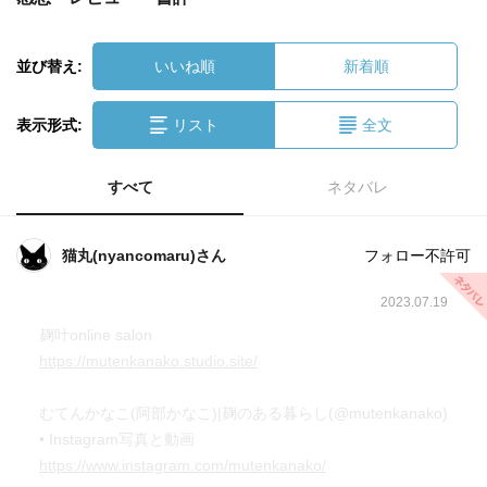
並び替え:
いいね順
新着順
表示形式:
リスト
全文
すべて
ネタバレ
猫丸(nyancomaru)さん
フォロー不許可
2023.07.19
麹叶online salon
https://mutenkanako.studio.site/
むてんかなこ(阿部かなこ)|麹のある暮らし(@mutenkanako)
• Instagram写真と動画
https://www.instagram.com/mutenkanako/