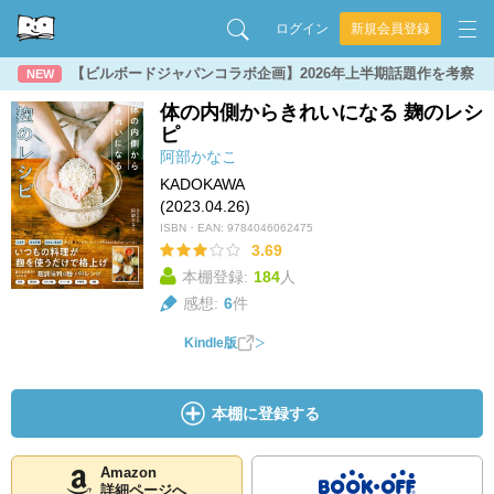
ログイン
新規会員登録
【ビルボードジャパンコラボ企画】2026年上半期話題作を考察
NEW
体の内側からきれいになる 麹のレシ
ピ
阿部かなこ
KADOKAWA
(2023.04.26)
ISBN・EAN:
9784046062475
3.69
本棚登録:
184
人
感想:
6
件
Kindle版
本棚に登録する
Amazon
詳細ページへ