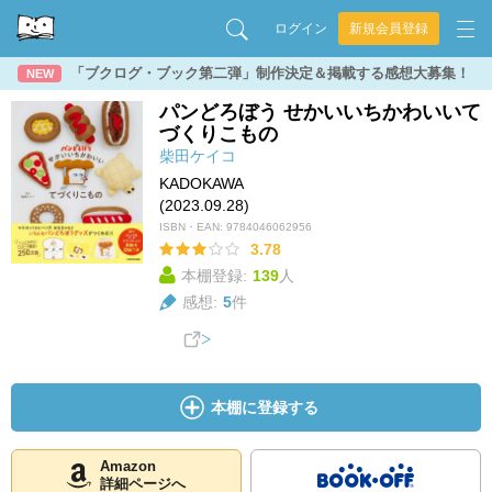
ログイン
新規会員登録
「ブクログ・ブック第二弾」制作決定＆掲載する感想大募集！
NEW
パンどろぼう せかいいちかわいいて
づくりこもの
柴田ケイコ
KADOKAWA
(2023.09.28)
ISBN・EAN:
9784046062956
3.78
本棚登録:
139
人
感想:
5
件
本棚に登録する
Amazon
詳細ページへ