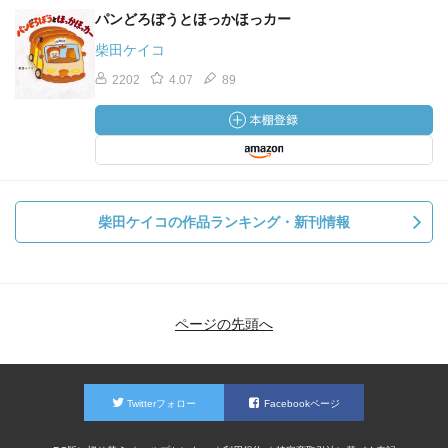
パンどろぼうとほっかほっカー
柴田ケイコ
2202
4.07
89
柴田ケイコの作品ランキング・新刊情報
ページの先頭へ
Twitterフォロー
Facebookページ