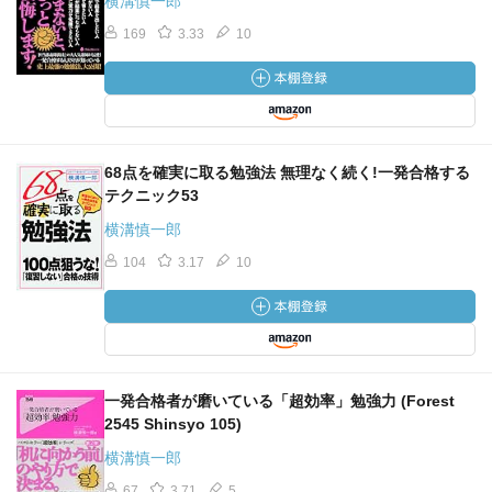
横溝慎一郎
169
3.33
10
68点を確実に取る勉強法 無理なく続く!一発合格する
テクニック53
横溝慎一郎
104
3.17
10
一発合格者が磨いている「超効率」勉強力 (Forest
2545 Shinsyo 105)
横溝慎一郎
67
3.71
5