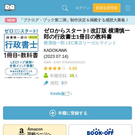
ログイン
新規会員登録
「ブクログ・ブック第二弾」制作決定＆掲載する感想大募集！
NEW
ゼロからスタート! 改訂版 横溝慎一
郎の行政書士1冊目の教科書
横溝慎一郎
LEC東京リーガルマインド
KADOKAWA
(2023.07.14)
ISBN・EAN:
9784046063281
4.00
本棚登録:
38
人
感想:
3
件
Kindle版
本棚に登録する
Amazon
詳細ページへ