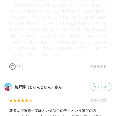
っと行政書士について学ぶことはできましたが、本当にこ
れだけが概要なのか、すっごい不思議です。時事問題も出
題されるらしいし、範囲が広すぎる。国会と裁判所以外の
すべてが行政って。このテキスト自体は平坦な文章で、分
かりやすいですが、例に挙げられている過去問の日本語は
難解。そのギャップにやられます。受けることはないと思
いますが、機会があれば、再度読み返したいとは思いま
す。読書の一環として買うには不向きすぎでした。遊びで
手を出しちゃいけません。
0
詳細をみる
能戸淳（じゅんじゅん）さん
フォロー
5
2024.09.20
著者は行政書士受験といえばこの先生というほどの方。