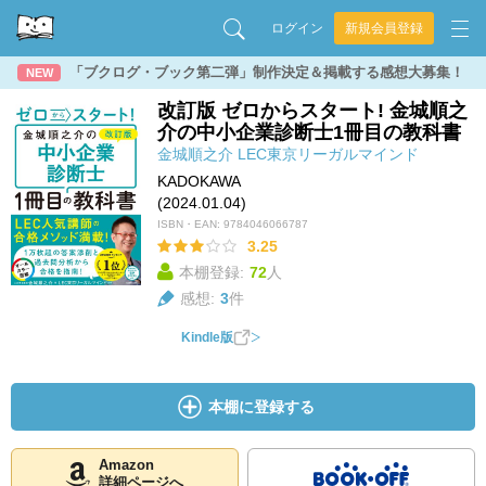
ログイン
新規会員登録
「ブクログ・ブック第二弾」制作決定＆掲載する感想大募集！
NEW
改訂版 ゼロからスタート! 金城順之
介の中小企業診断士1冊目の教科書
金城順之介
LEC東京リーガルマインド
KADOKAWA
(2024.01.04)
ISBN・EAN:
9784046066787
3.25
本棚登録:
72
人
感想:
3
件
Kindle版
本棚に登録する
Amazon
詳細ページへ