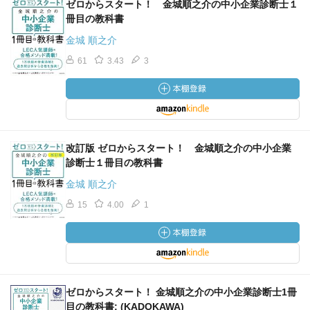
ゼロからスタート！ 金城順之介の中小企業診断士１
冊目の教科書
金城 順之介
61
3.43
3
改訂版 ゼロからスタート！ 金城順之介の中小企業
診断士１冊目の教科書
金城 順之介
15
4.00
1
ゼロからスタート！ 金城順之介の中小企業診断士1冊
目の教科書: (KADOKAWA)