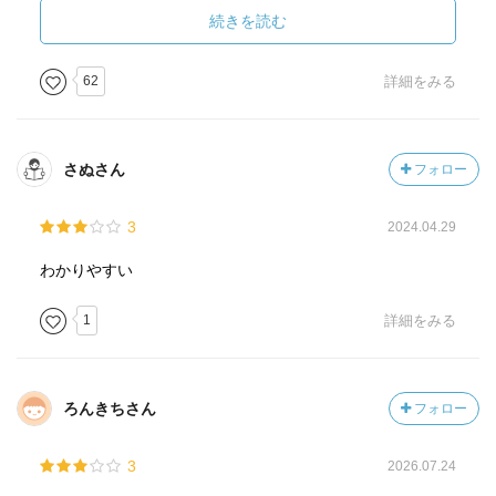
ー 多少難易度が高く、達成度が感じられるような仕事を
続きを読む
増やす職務充実（ショブエンリッチメント）が有効。
62
詳細をみる
なんか気付くと人事の項目ばかり読み込んでしまってい
る。合理性だけで判断できないので、最も難しいんだよな
ーと。
さぬさん
フォロー
3
2024.04.29
わかりやすい
1
詳細をみる
ろんきちさん
フォロー
3
2026.07.24