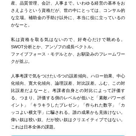
産、品質管理、会計、人事まで。いわゆる経営の基本をお
さえようという資格だが、世の中にとっては、コンサル的
な立場。補助金の手助け以外に、本当に役に立っているの
かなーと。
私は資格を取る気はないので、好奇心だけで眺める。
SWOT分析とか、アンゾフの成長ベクトル、
ファイブフォース・モデルとか、お馴染みのフレームワー
クが並ぶ。
人事考課で気をつけたい5つの誤差傾向。ハロー効果、中心
化傾向、寛大化傾向、論理誤差、対比誤差。ふむ、この対
比誤差だよなーと。考課者自身との対比によって評価す
る、つまり、評価する側のレベルが低いと「素敵パワーポ
イント」「キラキラしたプレゼン」「作られた数字」「カ
ッコよい横文字」に騙される。誰の成果かも見抜けない。
偉い奴は狡い奴、だが狡い奴はクリエイティブではない。
これは日本全体の課題。